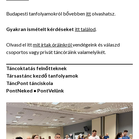
Budapesti tanfolyamokról bővebben
itt
olvashatsz.
Gyakran ismételt kérdéseket
itt találod
.
Olvasd el itt
mit írtak óráinkról
vendégeink és válaszd
csoportos vagy privát táncóráink valamelyikét.
Táncoktatás felnőtteknek
Társastánc kezdő tanfolyamok
TáncPont
tánciskola
PontNeked • PontVelünk