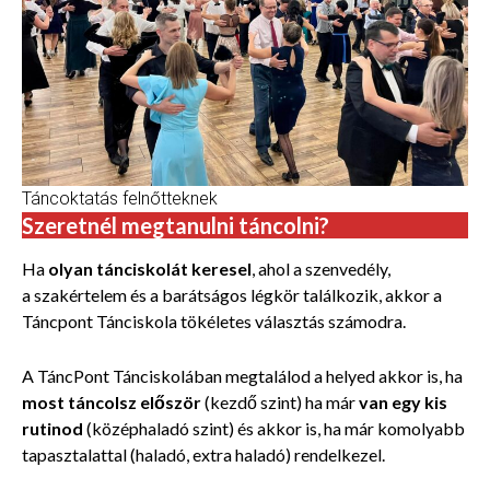
Táncoktatás felnőtteknek
Szeretnél megtanulni táncolni?
Ha
olyan tánciskolát keresel
, ahol a szenvedély,
a szakértelem és a barátságos légkör találkozik, akkor a
Táncpont Tánciskola tökéletes választás számodra.
A TáncPont Tánciskolában megtalálod a helyed akkor is, ha
most táncolsz először
(kezdő szint) ha már
van egy kis
rutinod
(középhaladó szint) és akkor is, ha már komolyabb
tapasztalattal (haladó, extra haladó) rendelkezel.