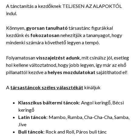
A tánctanítás a kezdőknek TELJESEN AZ ALAPOKTÓL
indul.
Könnyen,
gyorsan tanulható
társastánc
figurákkal
kezdünk és
fokozatosan
nehezítjük a tananyagot, hogy
mindenki számára követhető legyen a tempó.
Folyamatosan
visszajelzést adunk
, mit csinálsz jól, esetleg
hol kellene változtatnod, hogy jobb legyen, így már az első
pillanattól kezdve a
helyes mozdulatokat
sajátíthatod el!
A
társastáncok széles választékát
kínáljuk
Klasszikus báltermi táncok
: Angol keringő, Bécsi
keringő
Latin táncok
: Mambo, Rumba, Cha-Cha-Cha, Samba,
Jive
Buli táncok
: Rock and Roll, Páros buli tánc