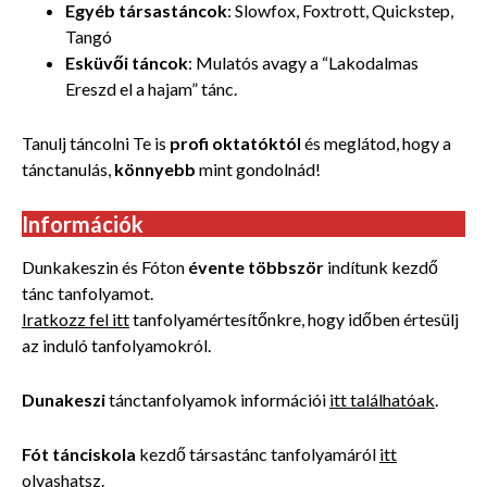
Egyéb társastáncok
: Slowfox, Foxtrott, Quickstep,
Tangó
Esküvői táncok
: Mulatós avagy a “Lakodalmas
Ereszd el a hajam” tánc.
Tanulj táncolni Te is
profi oktatóktól
és meglátod, hogy a
tánctanulás,
könnyebb
mint gondolnád!
Információk
Dunkakeszin és Fóton
évente többször
indítunk kezdő
tánc tanfolyamot.
Iratkozz fel itt
tanfolyamértesítőnkre, hogy időben értesülj
az induló tanfolyamokról.
Dunakeszi
tánctanfolyamok információi
itt találhatóak
.
Fót tánciskola
kezdő társastánc tanfolyamáról
itt
olvashatsz
.