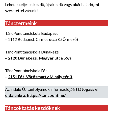
Lehetsz teljesen kezdő, újrakezdő vagy akár haladó, mi
szeretettel várunk!
Tánctermeink
TáncPont tánciskola Budapest
–
1112 Budapest, Cirmos utca 8. (Őrmező)
TáncPont tánciskola Dunakeszi
–
2120 Dunakeszi, Magyar utca 59/a
TáncPont tánciskola Fót
–
2151 Fót, Vörösmarty Mihály tér 3,
Az
induló ÚJ tanfolyamok információjáért
látogass el
oldalunkra:
https://tancpont.hu/
Táncoktatás kezdőknek