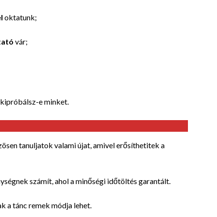
l
oktatunk;
tató
vár;
 kipróbálsz-e minket.
ösen tanuljatok valami újat, amivel erősíthetitek a
ységnek számít, ahol a minőségi időtöltés garantált.
ak a tánc remek módja lehet.