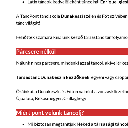
Latin táncok kedvelőjeként táncolnál
Enrique Igles
A TáncPont tánciskola
Dunakeszi
szélén és
Fót
szívében 
tánc világát!
Felnőttek számára kínálunk kezdő társastánc tanfolyam
Párcsere nélkül
Nálunk nincs párcsere, mindenki azzal táncol, akivel érkez
Társastánc Dunakeszin kezdőknek
, egyéni vagy csop
Óráinkat a Dunakeszin és Fóton valmint a vonzáskörzetbe
Újpalota, Békásmegyer, Csillaghegy
Miért pont velünk táncolj?
Mi biztosan megtanítjuk Neked a
társasági tánco