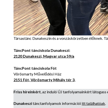
Társastánc Dunakeszin és a vonzáskörzetben élőknek. Tán
TáncPont tánciskola Dunakeszi:
2120 Dunakeszi, Magyar utca 59/a
TáncPont tánciskola Fót
Vörösmarty Művelődési Ház
2151 Fót, Vörösmarty Mihály tér 3,
Friss híreinkért
, az induló ÚJ tanfolyamainkért látogass e
Dunakeszi
tánctanfolyamok információi
itt találhatóak
.