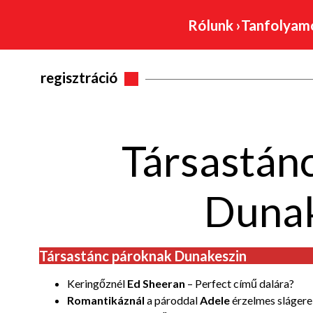
Rólunk
›
Tanfolya
regisztráció
Társastán
Dunak
Társastánc pároknak Dunakeszin
Keringőznél
Ed Sheeran
– Perfect című dalára?
Romantikáznál
a pároddal
Adele
érzelmes slágere