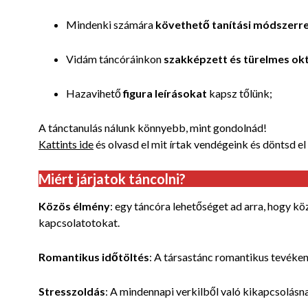
Mindenki számára
követhető tanítási módszerre
Vidám táncóráinkon
szakképzett és türelmes ok
Hazavihető
figura leírásokat
kapsz tőlünk;
A tánctanulás nálunk könnyebb, mint gondolnád!
Kattints ide
és olvasd el mit írtak vendégeink és döntsd el
Miért járjatok táncolni?
Közös élmény
: egy táncóra lehetőséget ad arra, hogy köz
kapcsolatotokat.
Romantikus időtöltés
: A társastánc romantikus tevéken
Stresszoldás
: A mindennapi verkilből való kikapcsolásn