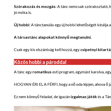
Szórakozás és mozgás
: A tánc nemcsak szórakoztató, h
jó móka is.
Új hobbi
: A tánctanulás egy új hobbi lehetőségét kínálja 
A társastánc alapokat könnyű megtanulni.
Csak egy kis elszántság kell hozzá, egy
csipetnyi kitartá
Közös hobbi a pároddal
A tánc egy
romatikus
esti program, egymást karolva, egy
HOGYAN ÉRI EL A FÉRFI, hogy a nő oda lépjen, ahova ő j
Ez nem könnyű feladat, de igazán
izgalmas játék
és a Tán