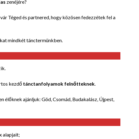
ias
zenéjére?
vár Téged és partnered, hogy közösen fedezzétek fel a
okat mindkét tánctermünkben.
ik.
ortos kezdő
tánctanfolyamok felnőtteknek
.
n élőknek ajánljuk: Göd, Csomád, Budakalász, Újpest,
k
alapjait;