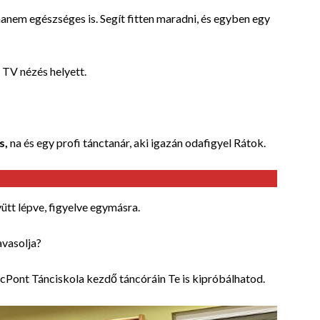
anem egészséges is. Segít fitten maradni, és egyben egy
a TV nézés helyett.
s,
na és egy profi tánctanár, aki igazán odafigyel Rátok.
ütt lépve, figyelve egymásra.
avasolja?
cPont Tánciskola kezdő táncóráin Te is kipróbálhatod.