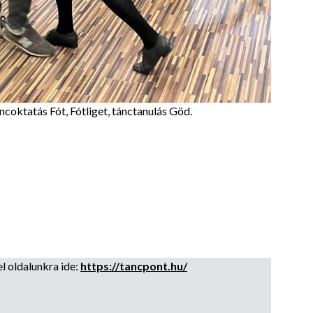
coktatás Fót, Fótliget, tánctanulás Göd.
l oldalunkra ide:
https://tancpont.hu/