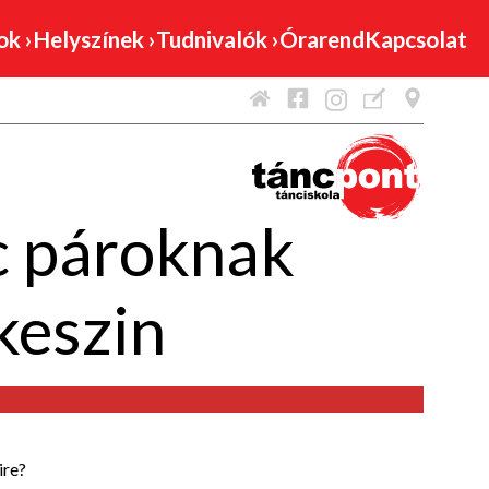
mok
›
Helyszínek
›
Tudnivalók
›
Órarend
Kapcsolat
c pároknak
eszin
ire?