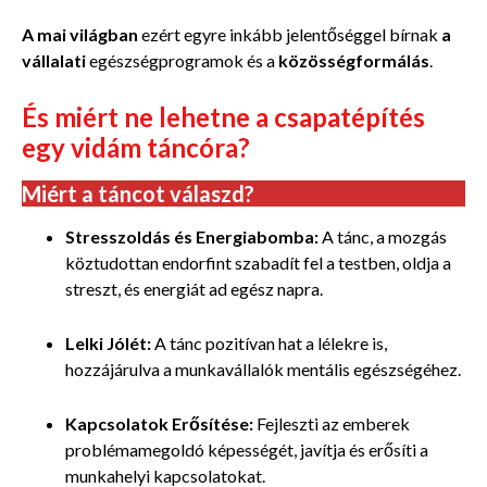
A mai világban
ezért egyre inkább jelentőséggel bírnak
a
vállalati
egészségprogramok és a
közösségformálás
.
És miért ne lehetne a csapatépítés
egy vidám táncóra?
Miért a táncot válaszd?
Stresszoldás és Energiabomba:
A tánc, a mozgás
köztudottan endorfint szabadít fel a testben, oldja a
streszt, és energiát ad egész napra.
Lelki Jólét:
A tánc pozitívan hat a lélekre is,
hozzájárulva a munkavállalók mentális egészségéhez.
Kapcsolatok Erősítése:
Fejleszti az emberek
problémamegoldó képességét, javítja és erősíti a
munkahelyi kapcsolatokat.