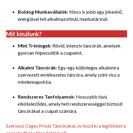
Boldog Munkavállalók:
Nincs is jobb egy jókedvű,
energiával teli alkalmazottnál, munkatársnál.
Mit kínálunk?
Mini Tréningek:
Rövid, intenzív táncórák, amelyek
gyorsan felpezsdítik a csapatot.
Alkalmi Táncórák:
Egy-egy különleges alkalomra
szervezett emlékezetes táncóra, amely színt visz a
mindennapokba.
Rendszeres Tanfolyamok:
Hosszabb távú
elköteleződés, amely heti rendszerességgel biztosít
táncórákat a csapat számára.
Szervezz Céges Privát Táncórákat, és hozd ki a legtöbbet a
csapatodból a tánc örömével!