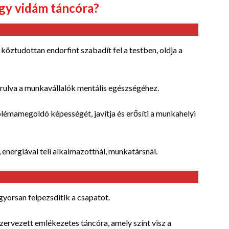
egy vidám táncóra?
köztudottan endorfint szabadít fel a testben, oldja a
járulva a munkavállalók mentális egészségéhez.
lémamegoldó képességét, javítja és erősíti a munkahelyi
 energiával teli alkalmazottnál, munkatársnál.
gyorsan felpezsdítik a csapatot.
ervezett emlékezetes táncóra, amely színt visz a