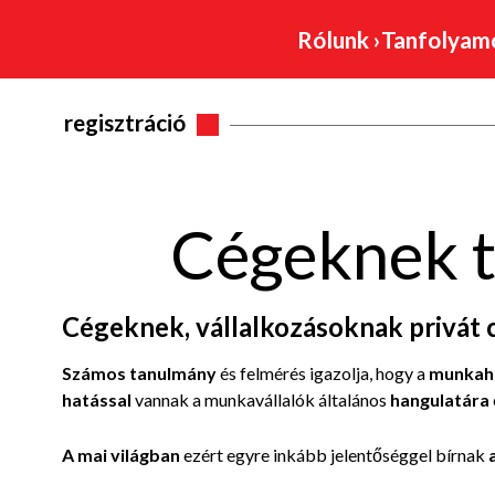
Rólunk
›
Tanfolya
regisztráció
Cégeknek t
Cégeknek, vállalkozásoknak privát 
Számos tanulmány
és felmérés igazolja, hogy a
munkahe
hatással
vannak a munkavállalók általános
hangulatára
A mai világban
ezért egyre inkább jelentőséggel bírnak