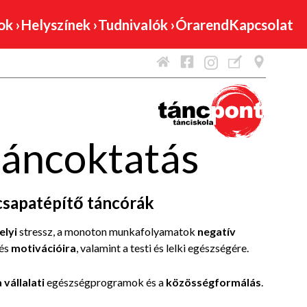
mok
›
Helyszínek
›
Tudnivalók
›
Órarend
Kapcsolat
áncoktatás
csapatépítő táncórák
lyi
stressz, a monoton munkafolyamatok
negatív
és
motivációira
, valamint a testi és lelki egészségére.
a vállalati
egészségprogramok és a
közösségformálás
.