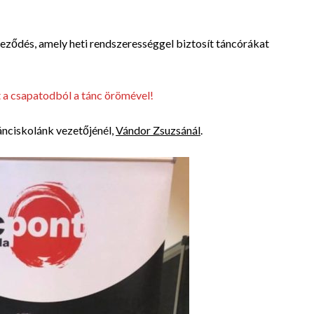
ződés, amely heti rendszerességgel biztosít táncórákat
t a csapatodból a tánc örömével!
ánciskolánk vezetőjénél,
Vándor Zsuzsánál
.