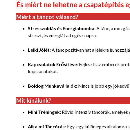
És miért ne lehetne a csapatépítés 
Miért a táncot válaszd?
Stresszoldás és Energiabomba:
A tánc, a mozgás 
streszt, és energiát ad egész napra.
Lelki Jólét:
A tánc pozitívan hat a lélekre is, hozzá
Kapcsolatok Erősítése:
Fejleszti az emberek prob
kapcsolatokat.
Boldog Munkavállalók:
Nincs is jobb egy jókedvű,
Mit kínálunk?
Mini Tréningek:
Rövid, intenzív táncórák, amelyek 
Alkalmi Táncórák:
Egy-egy különleges alkalomra sz