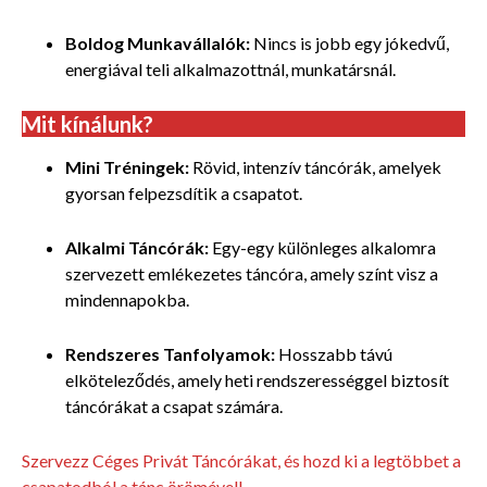
Boldog Munkavállalók:
Nincs is jobb egy jókedvű,
energiával teli alkalmazottnál, munkatársnál.
Mit kínálunk?
Mini Tréningek:
Rövid, intenzív táncórák, amelyek
gyorsan felpezsdítik a csapatot.
Alkalmi Táncórák:
Egy-egy különleges alkalomra
szervezett emlékezetes táncóra, amely színt visz a
mindennapokba.
Rendszeres Tanfolyamok:
Hosszabb távú
elköteleződés, amely heti rendszerességgel biztosít
táncórákat a csapat számára.
Szervezz Céges Privát Táncórákat, és hozd ki a legtöbbet a
csapatodból a tánc örömével!