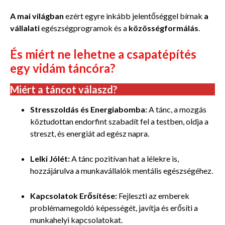
A mai világban
ezért egyre inkább jelentőséggel bírnak
a
vállalati
egészségprogramok és a
közösségformálás
.
És miért ne lehetne a csapatépítés
egy vidám táncóra?
Miért a táncot válaszd?
Stresszoldás és Energiabomba:
A tánc, a mozgás
köztudottan endorfint szabadít fel a testben, oldja a
streszt, és energiát ad egész napra.
Lelki Jólét:
A tánc pozitívan hat a lélekre is,
hozzájárulva a munkavállalók mentális egészségéhez.
Kapcsolatok Erősítése:
Fejleszti az emberek
problémamegoldó képességét, javítja és erősíti a
munkahelyi kapcsolatokat.