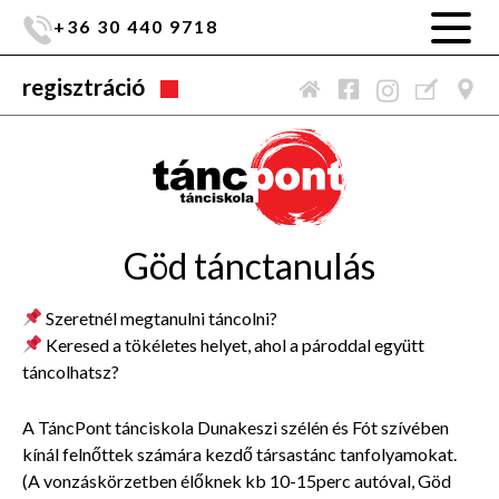
+36 30 440 9718
regisztráció
Göd tánctanulás
Szeretnél megtanulni táncolni?
Keresed a tökéletes helyet, ahol a pároddal együtt
táncolhatsz?
A TáncPont tánciskola Dunakeszi szélén és Fót szívében
kínál felnőttek számára kezdő társastánc tanfolyamokat.
(A vonzáskörzetben élőknek kb 10-15perc autóval, Göd