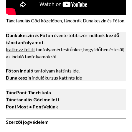
Tánctanulás Göd közelében, táncórák Dunakeszin és Fóton.
Dunkakeszin
és
Fóton
évente többször indítunk
kezdő
tánctanfolyamot
.
Iratkozz fel itt
tanfolyamértesítőnkre, hogy időben értesülj
az induló tanfolyamokról.
Fóton induló
tanfolyam
kattints ide.
Dunakeszin
indulókurzus
kattints ide
TáncPont Tánciskola
Tánctanulás Göd mellett
PontMost • PontVelünk
Szerzői jogvédelem