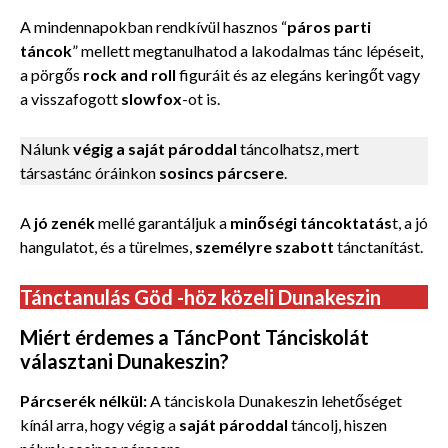
A mindennapokban rendkívül hasznos “
páros parti
táncok
” mellett megtanulhatod a lakodalmas tánc lépéseit,
a pörgős
rock and roll
figuráit és az elegáns keringőt vagy
a visszafogott
slowfox
-ot is.
Nálunk
végig a saját pároddal
táncolhatsz, mert
társastánc óráinkon
sosincs párcsere
.
A
jó zenék
mellé garantáljuk a
minőségi táncoktatás
t, a jó
hangulatot, és a türelmes,
személyre szabott
tánctanítást.
Tánctanulás Göd -höz közeli Dunakeszin
Miért érdemes a TáncPont Tánciskolát
választani Dunakeszin?
Párcserék nélkül:
A tánciskola Dunakeszin lehetőséget
kínál arra, hogy végig a
saját pároddal
táncolj, hiszen