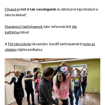
Olvasd el
mit írtak vendégeink
és döntsd el kipróbálod-e
táncóráinkat!
Dunakeszi tanfolyamok
tánc információit
ide
kattintva
látod.
A
Fót tánciskola
társastánc kezdő tanfolyamáról
ezen az
oldalon
tájékozódhatsz.