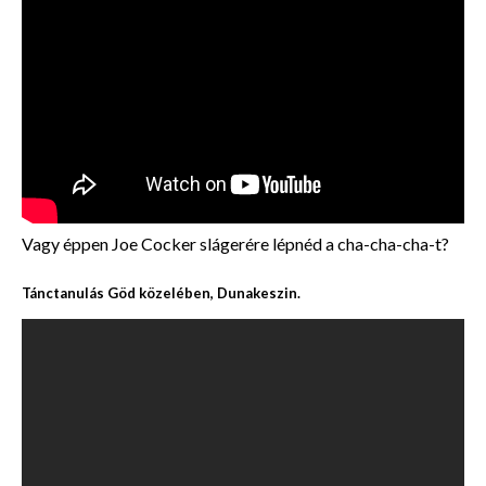
Vagy éppen Joe Cocker slágerére lépnéd a cha-cha-cha-t?
Tánctanulás Göd közelében, Dunakeszin.