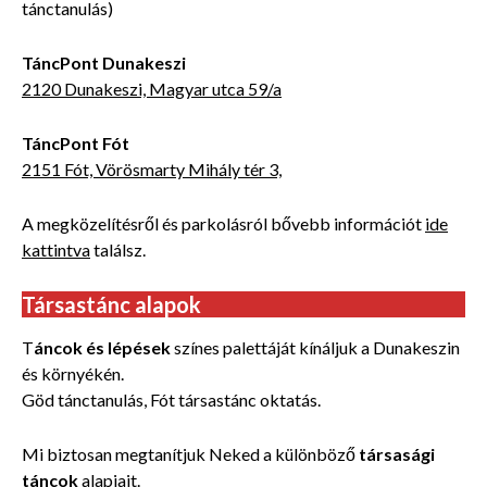
tánctanulás)
TáncPont Dunakeszi
2120 Dunakeszi, Magyar utca 59/a
TáncPont Fót
2151 Fót, Vörösmarty Mihály tér 3,
A megközelítésről és parkolásról bővebb információt
ide
kattintva
találsz.
Társastánc alapok
T
áncok és lépések
színes palettáját kínáljuk a Dunakeszin
és környékén.
Göd tánctanulás, Fót társastánc oktatás.
Mi biztosan megtanítjuk Neked a különböző
társasági
táncok
alapjait.