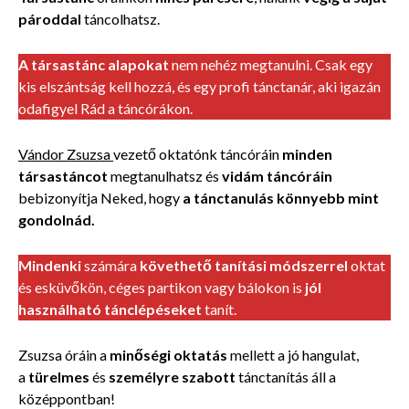
pároddal
táncolhatsz.
A társastánc alapokat
nem nehéz megtanulni. Csak egy
kis elszántság kell hozzá, és egy profi tánctanár, aki igazán
odafigyel Rád a táncórákon.
Vándor Zsuzsa
vezető oktatónk táncóráin
minden
társastáncot
megtanulhatsz és
vidám táncóráin
bebizonyítja Neked, hogy
a tánctanulás könnyebb mint
gondolnád.
Mindenki
számára
követhető tanítási módszerrel
oktat
és esküvőkön, céges partikon vagy bálokon is
jól
használható tánclépéseket
tanít.
Zsuzsa óráin a
minőségi oktatás
mellett a jó hangulat,
a
türelmes
és
személyre szabott
tánctanítás áll a
középpontban!