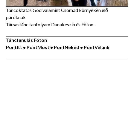
Táncoktatás Göd valamint Csomád környékén élő
pároknak
Társastánc tanfolyam Dunakeszin és Fóton.
Tánctanulás Fóton
PontItt • PontMost • PontNeked • PontVelünk