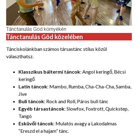
Tánctanulás Göd környékén
Tánctanulás Göd közelében
Tánciskolánkban számos
társastánc stílus közül
választhatsz.
Klasszikus báltermi táncok
: Angol keringő, Bécsi
keringő
Latin táncok
: Mambo, Rumba, Cha-Cha-Cha, Samba,
Jive
Buli táncok
: Rock and Roll, Páros buli tánc
Egyéb társastáncok
: Slowfox, Foxtrott, Quickstep,
Tangó
Esküvői táncok
: Mulatós avagy a Lakodalmas
“Ereszd el a hajam” tánc.