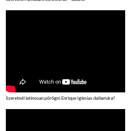
Szeretnél latinosan pörögni Enrique Iglesias dallamára?