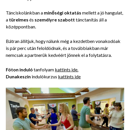
Tánciskolánkban a
minőségi oktatás
mellett a jó hangulat,
a
türelmes
és
személyre szabott
tánctanítás áll a
középpontban.
Bátran állítjuk, hogy nálunk még a kezdetben vonakodóak
is pár perc után feloldódnak, és a továbbiakban már
nemcsak a partnerük kedvéért jönnek el a folytatásra.
Fóton induló
tanfolyam
kattints ide.
Dunakeszin
indulókurzus
kattints ide