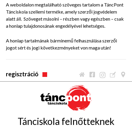
A weboldalon megtalálható szöveges tartalom a TáncPont
Tánciskola szellemi terméke, amely szerzői jogvédelem
alatt áll. Szöveget másolni – részben vagy egészben – csak
a honlap tulajdonosának engedélyével lehetséges.
A honlap tartalmának bárminemű felhasználása szerzői
jogot sért és jogi következményeket von maga után!
regisztráció
Tánciskola felnőtteknek