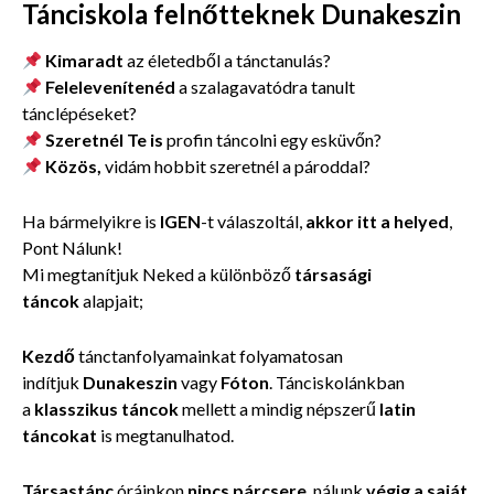
Tánciskola felnőtteknek Dunakeszin
Kimaradt
az életedből a tánctanulás?
Felelevenítenéd
a szalagavatódra tanult
tánclépéseket?
Szeretnél Te is
profin táncolni egy esküvőn?
Közös,
vidám hobbit szeretnél a pároddal?
Ha bármelyikre is
IGEN
-t válaszoltál,
akkor itt a helyed
,
Pont Nálunk!
Mi megtanítjuk Neked a különböző
társasági
táncok
alapjait;
Kezdő
tánctanfolyamainkat folyamatosan
indítjuk
Dunakeszin
vagy
Fóton
. Tánciskolánkban
a
klasszikus táncok
mellett a mindig népszerű
latin
táncokat
is megtanulhatod.
Társastánc
óráinkon
nincs párcsere
, nálunk
végig a saját