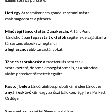
nálunk sosincs párcsere.
Heti egy óra:
amikor nem gondolsz semmi másra,
csak magadra
és a párodra.
Minőségi táncoktatás Dunakeszin:
A TáncPont
Tánciskolában
tapasztalt oktatók
segítenek elsajátítani a
társastánc alapokat, megtanulni
a
leghasznosabb
társastáncokat.
Tánc és szórakozás:
A tánctanulás nem csak
szórakoztató, de remek mozgásforma is, és a pároddal
vidám perceket tölthettek együtt.
Kóstolj bele
a táncóráinkba,
próbálj ki minden táncot és
a
nyári esküvőkön
vagy az őszi bálokon, légy Te a Parkett
Ördöge.
Szeretnél rumbázni Ed Sheeran – dalára?