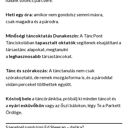
nálunk sosincs párcsere.
Heti egy óra:
amikor nem gondolsz semmi másra,
csak magadra
és a párodra.
Minőségi táncoktatás Dunakeszin:
A TáncPont
Tánciskolában
tapasztalt oktatók
segítenek elsajátítani a
társastánc alapokat, megtanulni
a
leghasznosabb
társastáncokat.
Tánc és szórakozás:
A tánctanulás nem csak
szórakoztató, de remek mozgásforma is, és a pároddal
vidám perceket tölthettek együtt.
Kóstolj bele
a táncóráinkba,
próbálj ki minden táncot és
a
nyári esküvőkön
vagy az őszi bálokon, légy Te a Parkett
Ördöge.
Szeretnél rumbázni Ed Sheeran – dalára?