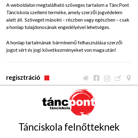
A weboldalon megtalálható szöveges tartalom a TáncPont
Tánciskola szellemi terméke, amely szerzői jogvédelem
alatt áll. Szöveget másolni – részben vagy egészben – csak
a honlap tulajdonosának engedélyével lehetséges.
A honlap tartalmának bárminemű felhasználása szerzői
jogot sért és jogi következményeket von maga után!
regisztráció
Tánciskola felnőtteknek