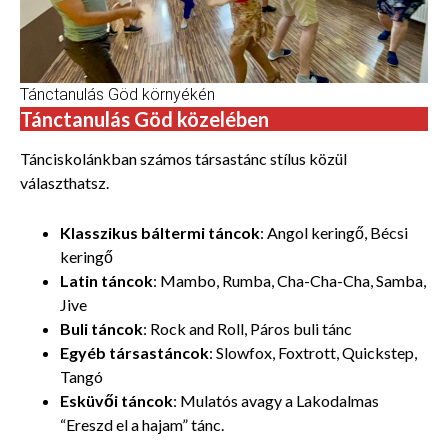
Tánctanulás Göd környékén
Tánctanulás Göd közelében
Tánciskolánkban számos
társastánc stílus közül
választhatsz.
Klasszikus báltermi táncok
: Angol keringő, Bécsi
keringő
Latin táncok
: Mambo, Rumba, Cha-Cha-Cha, Samba,
Jive
Buli táncok
: Rock and Roll, Páros buli tánc
Egyéb társastáncok
: Slowfox, Foxtrott, Quickstep,
Tangó
Esküvői táncok
: Mulatós avagy a Lakodalmas
“Ereszd el a hajam” tánc.