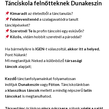
Tánciskola felnőtteknek Dunakeszin
Kimaradt
az életedből a tánctanulás?
Felelevenítenéd
a szalagavatódra tanult
tánclépéseket?
Szeretnél Te is
profin táncolni egy esküvőn?
Közös,
vidám hobbit szeretnél a pároddal?
Ha bármelyikre is
IGEN
-t válaszoltál,
akkor itt a helyed
,
Pont Nálunk!
Mi megtanítjuk Neked a különböző
társasági
táncok
alapjait;
Kezdő
tánctanfolyamainkat folyamatosan
indítjuk
Dunakeszin
vagy
Fóton
. Tánciskolánkban
a
klasszikus táncok
mellett a mindig népszerű
latin
táncokat
is megtanulhatod.
Társastánc
óráinkon
nincs párcsere
, nálunk
végig a saját