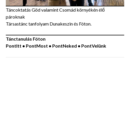
Táncoktatás Göd valamint Csomád környékén élő
pároknak
Társastánc tanfolyam Dunakeszin és Fóton.
Tánctanulás Fóton
PontItt • PontMost • PontNeked • PontVelünk