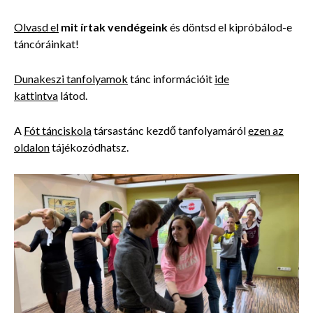
Olvasd el
mit írtak vendégeink
és döntsd el kipróbálod-e
táncóráinkat!
Dunakeszi tanfolyamok
tánc információit
ide
kattintva
látod.
A
Fót tánciskola
társastánc kezdő tanfolyamáról
ezen az
oldalon
tájékozódhatsz.