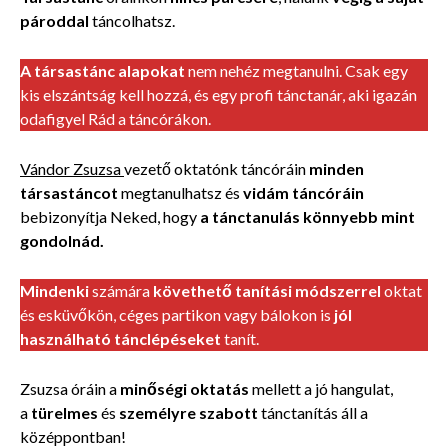
pároddal
táncolhatsz.
A társastánc alapokat
nem nehéz megtanulni. Csak egy
kis elszántság kell hozzá, és egy profi tánctanár, aki igazán
odafigyel Rád a táncórákon.
Vándor Zsuzsa
vezető oktatónk táncóráin
minden
társastáncot
megtanulhatsz és
vidám táncóráin
bebizonyítja Neked, hogy
a tánctanulás könnyebb mint
gondolnád.
Mindenki
számára
követhető tanítási módszerrel
oktat
és esküvőkön, céges partikon vagy bálokon is
jól
használható tánclépéseket
tanít.
Zsuzsa óráin a
minőségi oktatás
mellett a jó hangulat,
a
türelmes
és
személyre szabott
tánctanítás áll a
középpontban!