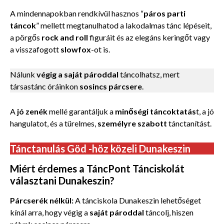
A mindennapokban rendkívül hasznos “
páros parti
táncok
” mellett megtanulhatod a lakodalmas tánc lépéseit,
a pörgős
rock and roll
figuráit és az elegáns keringőt vagy
a visszafogott
slowfox
-ot is.
Nálunk
végig a saját pároddal
táncolhatsz, mert
társastánc óráinkon
sosincs párcsere
.
A
jó zenék
mellé garantáljuk a
minőségi táncoktatás
t, a jó
hangulatot, és a türelmes,
személyre szabott
tánctanítást.
Tánctanulás Göd -höz közeli Dunakeszin
Miért érdemes a TáncPont Tánciskolát
választani Dunakeszin?
Párcserék nélkül:
A tánciskola Dunakeszin lehetőséget
kínál arra, hogy végig a
saját pároddal
táncolj, hiszen