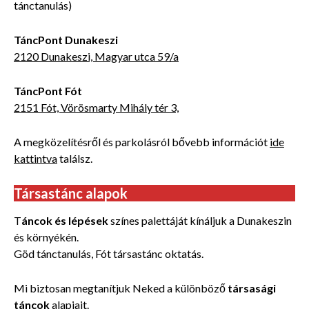
tánctanulás)
TáncPont Dunakeszi
2120 Dunakeszi, Magyar utca 59/a
TáncPont Fót
2151 Fót, Vörösmarty Mihály tér 3,
A megközelítésről és parkolásról bővebb információt
ide
kattintva
találsz.
Társastánc alapok
T
áncok és lépések
színes palettáját kínáljuk a Dunakeszin
és környékén.
Göd tánctanulás, Fót társastánc oktatás.
Mi biztosan megtanítjuk Neked a különböző
társasági
táncok
alapjait.