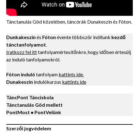
Tánctanulás Göd közelében, táncórák Dunakeszin és Fóton.
Dunkakeszin
és
Fóton
évente többször indítunk
kezdő
tánctanfolyamot
.
Iratkozz fel itt
tanfolyamértesítőnkre, hogy időben értesülj
az induló tanfolyamokról.
Fóton induló
tanfolyam
kattints ide.
Dunakeszin
indulókurzus
kattints ide
TáncPont Tánciskola
Tánctanulás Göd mellett
PontMost • PontVelünk
Szerzői jogvédelem