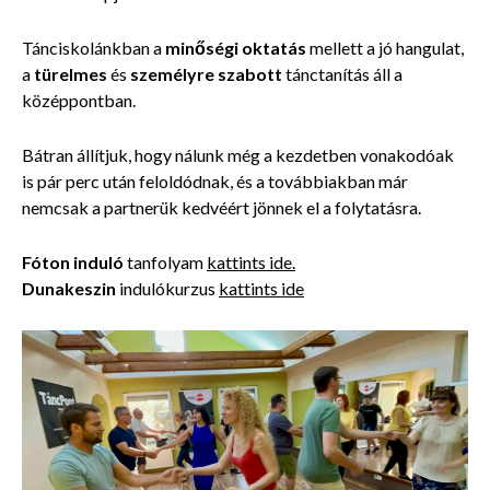
Tánciskolánkban a
minőségi oktatás
mellett a jó hangulat,
a
türelmes
és
személyre szabott
tánctanítás áll a
középpontban.
Bátran állítjuk, hogy nálunk még a kezdetben vonakodóak
is pár perc után feloldódnak, és a továbbiakban már
nemcsak a partnerük kedvéért jönnek el a folytatásra.
Fóton induló
tanfolyam
kattints ide.
Dunakeszin
indulókurzus
kattints ide