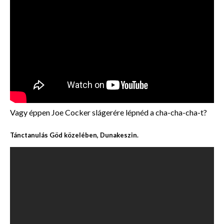
Vagy éppen Joe Cocker slágerére lépnéd a cha-cha-cha-t?
Tánctanulás Göd közelében, Dunakeszin.