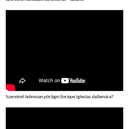
Szeretnél latinosan pörögni Enrique Iglesias dallamára?