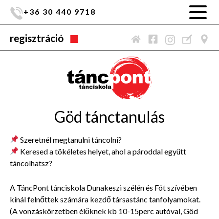
+36 30 440 9718
regisztráció
Göd tánctanulás
Szeretnél megtanulni táncolni?
Keresed a tökéletes helyet, ahol a pároddal együtt
táncolhatsz?
A TáncPont tánciskola Dunakeszi szélén és Fót szívében
kínál felnőttek számára kezdő társastánc tanfolyamokat.
(A vonzáskörzetben élőknek kb 10-15perc autóval, Göd