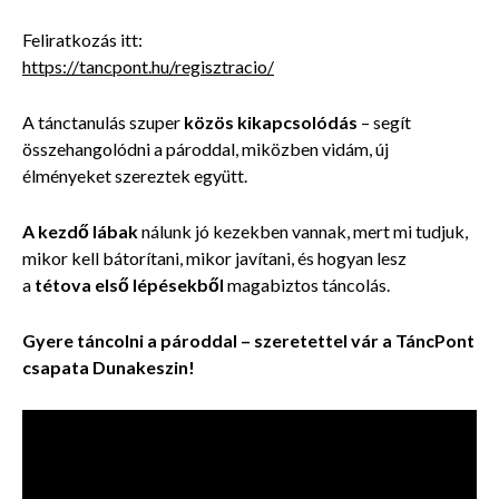
Feliratkozás itt:
https://tancpont.hu/regisztracio/
A tánctanulás szuper
közös kikapcsolódás
– segít
összehangolódni a pároddal, miközben vidám, új
élményeket szereztek együtt.
A kezdő lábak
nálunk jó kezekben vannak, mert mi tudjuk,
mikor kell bátorítani, mikor javítani, és hogyan lesz
a
tétova első lépésekből
magabiztos táncolás.
Gyere táncolni a pároddal – szeretettel vár a TáncPont
csapata Dunakeszin!