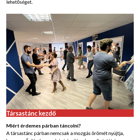
lehetőséget.
Társastánc kezdő
Miért érdemes párban táncolni?
A társastánc párban nemcsak a mozgás örömét nyújtja,