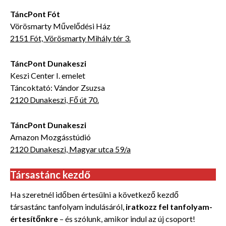
TáncPont Fót
Vörösmarty Művelődési Ház
2151 Fót, Vörösmarty Mihály tér 3.
TáncPont Dunakeszi
Keszi Center I. emelet
Táncoktató: Vándor Zsuzsa
2120 Dunakeszi, Fő út 70.
TáncPont Dunakeszi
Amazon Mozgásstúdió
2120 Dunakeszi, Magyar utca 59/a
Társastánc kezdő
Ha szeretnél időben értesülni a következő kezdő
társastánc tanfolyam indulásáról,
iratkozz fel tanfolyam-
értesítőnkre
– és szólunk, amikor indul az új csoport!