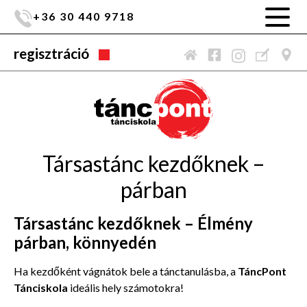
+36 30 440 9718
regisztráció
Társastánc kezdőknek –
párban
Társastánc kezdőknek – Élmény
párban, könnyedén
Ha kezdőként vágnátok bele a tánctanulásba, a
TáncPont
Tánciskola
ideális hely számotokra!