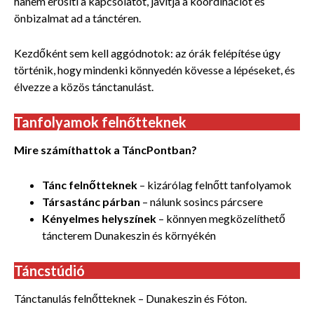
hanem erősíti a kapcsolatot, javítja a koordinációt és
önbizalmat ad a tánctéren.
Kezdőként sem kell aggódnotok: az órák felépítése úgy
történik, hogy mindenki könnyedén kövesse a lépéseket, és
élvezze a közös tánctanulást.
Tanfolyamok felnőtteknek
Mire számíthattok a TáncPontban?
Tánc felnőtteknek
– kizárólag felnőtt tanfolyamok
Társastánc párban
– nálunk sosincs párcsere
Kényelmes helyszínek
– könnyen megközelíthető
táncterem Dunakeszin és környékén
Táncstúdió
Tánctanulás felnőtteknek – Dunakeszin és Fóton.