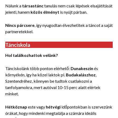
Nálunk a
társastánc
tanulás nem csak lépések elsajátítását
jelenti, hanem
közös élményt
is nyújt párban.
Nincs párcsere
, így nyugodtan élvezhetitek a táncot a saját
partneretekkel.
Tánciskola
Hol találkozhattok velünk?
Tánciskolánk több ponton elérhető:
Dunakeszin
és
környékén, így ha közel laktok pl.
Budakalászhoz
,
Szentendréhez, könnyen be tudtok csatlakozni a
tanfolyamokra, mert autóval 10-15 perc alatt elértek
minket.
Hétköznap
este vagy
hétvégi
időpontokban is szervezünk
órákat, hogy mindenki megtalálja a számára ideális