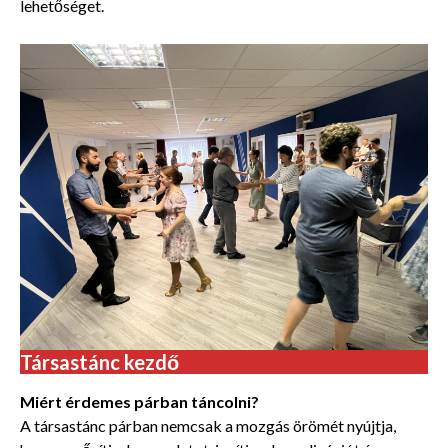
lehetőséget.
Társastánc kezdő
Miért érdemes párban táncolni?
A társastánc párban nemcsak a mozgás örömét nyújtja,