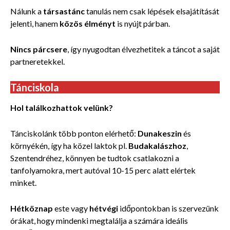
Nálunk a
társastánc
tanulás nem csak lépések elsajátítását
jelenti, hanem
közös élményt
is nyújt párban.
Nincs párcsere
, így nyugodtan élvezhetitek a táncot a saját
partneretekkel.
Tánciskola
Hol találkozhattok velünk?
Tánciskolánk több ponton elérhető:
Dunakeszin
és
környékén, így ha közel laktok pl.
Budakalászhoz
,
Szentendréhez, könnyen be tudtok csatlakozni a
tanfolyamokra, mert autóval 10-15 perc alatt elértek
minket.
Hétköznap
este vagy
hétvégi
időpontokban is szervezünk
órákat, hogy mindenki megtalálja a számára ideális