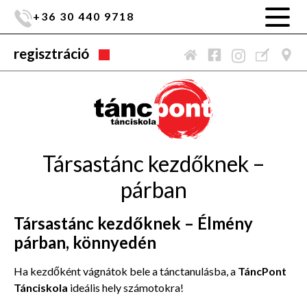
+36 30 440 9718
regisztráció
Társastánc kezdőknek –
párban
Társastánc kezdőknek – Élmény
párban, könnyedén
Ha kezdőként vágnátok bele a tánctanulásba, a
TáncPont
Tánciskola
ideális hely számotokra!