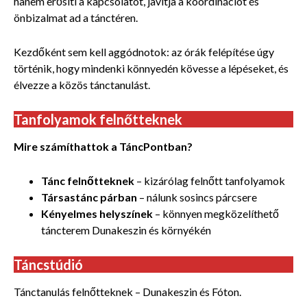
hanem erősíti a kapcsolatot, javítja a koordinációt és
önbizalmat ad a tánctéren.
Kezdőként sem kell aggódnotok: az órák felépítése úgy
történik, hogy mindenki könnyedén kövesse a lépéseket, és
élvezze a közös tánctanulást.
Tanfolyamok felnőtteknek
Mire számíthattok a TáncPontban?
Tánc felnőtteknek
– kizárólag felnőtt tanfolyamok
Társastánc párban
– nálunk sosincs párcsere
Kényelmes helyszínek
– könnyen megközelíthető
táncterem Dunakeszin és környékén
Táncstúdió
Tánctanulás felnőtteknek – Dunakeszin és Fóton.