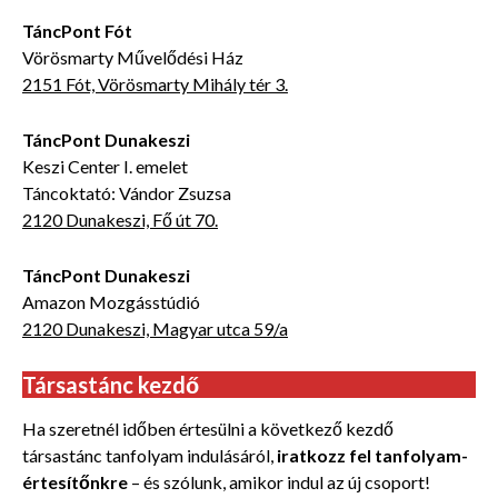
TáncPont Fót
Vörösmarty Művelődési Ház
2151 Fót, Vörösmarty Mihály tér 3.
TáncPont Dunakeszi
Keszi Center I. emelet
Táncoktató: Vándor Zsuzsa
2120 Dunakeszi, Fő út 70.
TáncPont Dunakeszi
Amazon Mozgásstúdió
2120 Dunakeszi, Magyar utca 59/a
Társastánc kezdő
Ha szeretnél időben értesülni a következő kezdő
társastánc tanfolyam indulásáról,
iratkozz fel tanfolyam-
értesítőnkre
– és szólunk, amikor indul az új csoport!