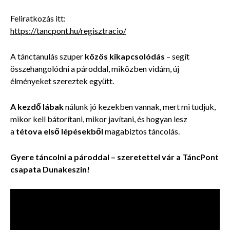
Feliratkozás itt:
https://tancpont.hu/regisztracio/
A tánctanulás szuper
közös kikapcsolódás
– segít
összehangolódni a pároddal, miközben vidám, új
élményeket szereztek együtt.
A kezdő lábak
nálunk jó kezekben vannak, mert mi tudjuk,
mikor kell bátorítani, mikor javítani, és hogyan lesz
a
tétova első lépésekből
magabiztos táncolás.
Gyere táncolni a pároddal – szeretettel vár a TáncPont
csapata Dunakeszin!