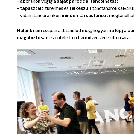
– az órákon végig a
saját pároddal táncolhatsz
;
–
tapasztalt
, türelmes és
felkészült
tánctanárokkalváru
– vidám táncóráinkon
minden társastáncot
megtanulhat
Nálunk
nem csupán azt tanulod meg, hogyan
ne lépj a p
magabiztosan
és önfeledten bármilyen zene ritmusára.