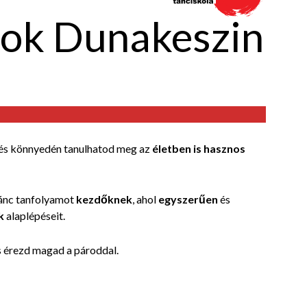
ok Dunakeszin
és könnyedén tanulhatod meg az
életben is hasznos
tánc tanfolyamot
kezdőknek
, ahol
egyszerűen
és
k
alaplépéseit.
is érezd magad a pároddal.