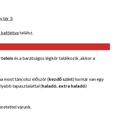
 tér 3,
 kattintva
találsz.
rtelem
és a barátságos légkör találkozik, akkor a
a most táncolsz először (
kezdő szint
) ha már van egy
lyabb tapasztalattal (
haladó, extra haladó
)
eretettel várunk.