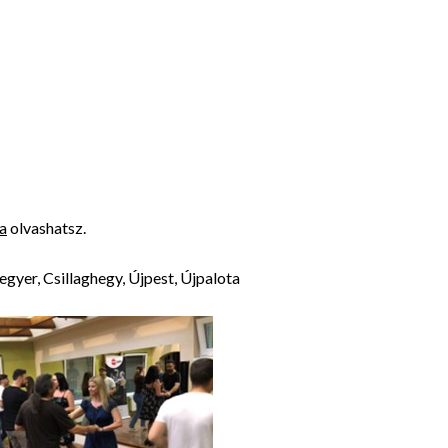
va
olvashatsz.
yer, Csillaghegy, Újpest, Újpalota