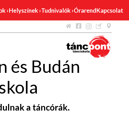
mok
›
Helyszínek
›
Tudnivalók
›
Órarend
Kapcsolat
n és Budán
skola
dulnak a
táncórák
.