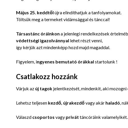
Május 25. keddtől
újra elindíthatjuk a tanfolyamokat.
Töltsük meg a termeket vidámsággal és tánccal!
Társastánc óráinkon
a jelenlegi rendelkezések értelmé
védettségi igazolvánnyal
lehet részt venni,
így kérjük azt mindenképp hozd majd magaddal.
Figyelem, i
ngyene
s bemutató órákkal
startolunk !
Csatlakozz hozzánk
Várjuk az
új tagok
jelentkezését, mindenkit, aki mozogni
Lehetsz teljesen
kezdő, újrakezdő
vagy akár
haladó
, ná
Válaszd
csoportos
vagy
privát
táncóráink valamelyikét.