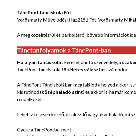
TáncPont tánciskola Fót
Vörösmarty Művelődési Ház
2151 Fót, Vörösmarty Mihály
A megközelítésről és parkolásról bővebb információt
ide
Tánctanfolyamok a TáncPont-ban
Ha olyan tánciskolát
keresel, ahol a szenvedély, a
szaké
TáncPont Tánciskola
tökéletes választás
számodra.
A TáncPont Tánciskolában megtalálod a helyed akkor is, h
kis rutinod (
középhaladó szint
) és akkor is, ha már komo
rendelkezel.
Lehetsz teljesen kezdő, újrakezdő vagy akár haladó, mi sz
Gyere a TáncPontba, mert