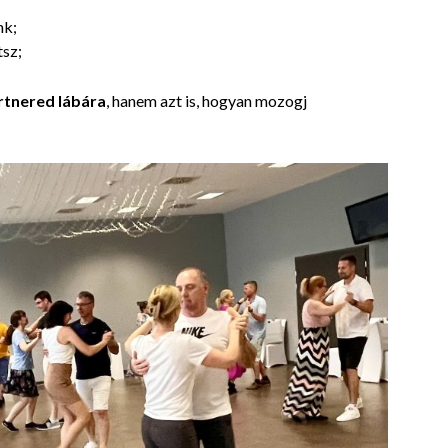
nk;
sz;
artnered lábára
, hanem azt is, hogyan mozogj