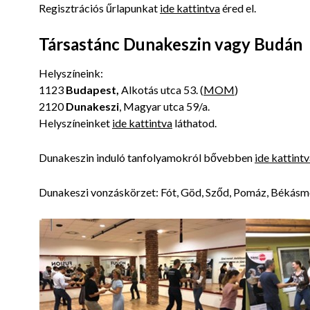
Regisztrációs űrlapunkat
ide kattintva
éred el.
Társastánc Dunakeszin vagy Budán
Helyszíneink:
1123
Budapest,
Alkotás utca 53. (
MOM
)
2120
Dunakeszi
, Magyar utca 59/a.
Helyszíneinket
ide kattintva
láthatod.
Dunakeszin induló tanfolyamokról bővebben
ide kattint
Dunakeszi vonzáskörzet: Fót, Göd, Sződ, Pomáz, Békásmeg