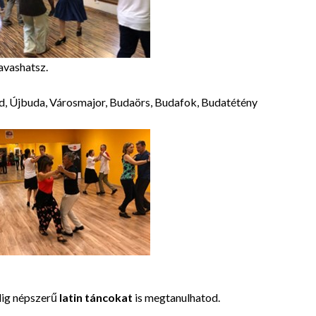
avashatsz.
d, Újbuda, Városmajor, Budaörs, Budafok, Budatétény
dig népszerű
latin táncokat
is megtanulhatod.