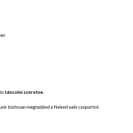
ben
 és
táncolni szeretne
.
lunk biztosan megtalálod a Neked való csoportot.