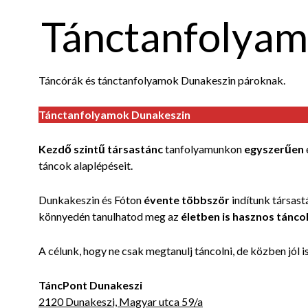
Tánctanfolyam
Táncórák és tánctanfolyamok Dunakeszin pároknak.
Tánctanfolyamok Dunakeszin
Kezdő szintű társastánc
tanfolyamunkon
egyszerűen
táncok alaplépéseit.
Dunkakeszin és Fóton
évente többször
indítunk társas
könnyedén tanulhatod meg az
életben is hasznos tánco
A célunk, hogy ne csak megtanulj táncolni, de közben jól 
TáncPont Dunakeszi
2120 Dunakeszi, Magyar utca 59/a