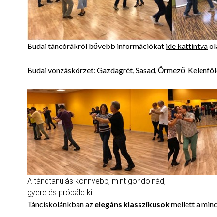
Budai táncórákról bővebb információkat
ide kattintva
ol
Budai vonzáskörzet: Gazdagrét, Sasad, Őrmező, Kelenföl
A tánctanulás könnyebb, mint gondolnád,
gyere és próbáld ki!
Tánciskolánkban az
elegáns klasszikusok
mellett a min