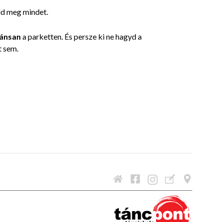
uld meg mindet.
gánsan
a parketten. És persze ki ne hagyd a
t sem.