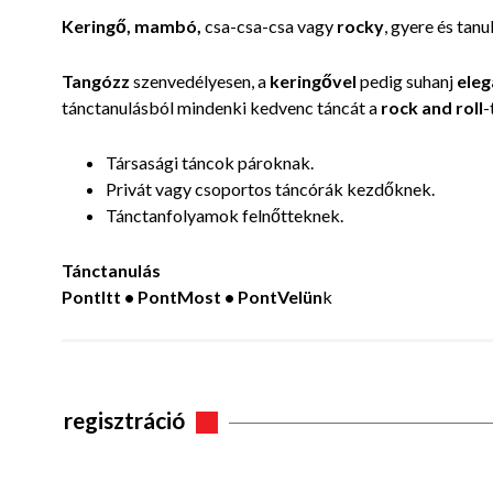
Keringő, mambó,
csa-csa-csa vagy
rocky
, gyere és tan
Tangózz
szenvedélyesen, a
keringővel
pedig suhanj
ele
tánctanulásból mindenki kedvenc táncát a
rock and roll
-
Társasági táncok pároknak.
Privát vagy csoportos táncórák kezdőknek.
Tánctanfolyamok felnőtteknek.
Tánctanulás
PontItt • PontMost • PontVelün
k
regisztráció