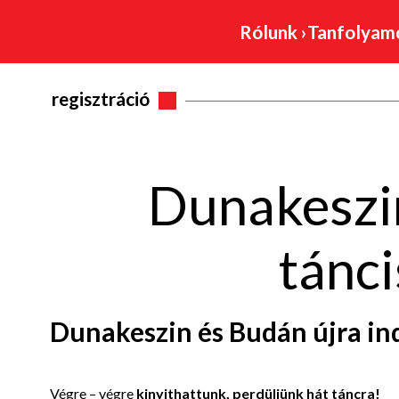
Rólunk
›
Tanfolya
regisztráció
Dunakeszi
tánci
Dunakeszin
és
Budán
újra in
Végre – végre
kinyithattunk, perdüljünk hát táncra!