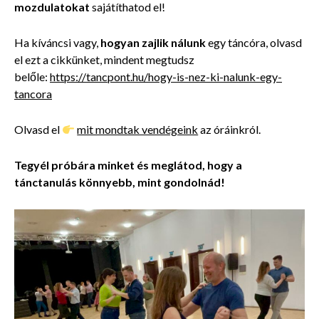
mozdulatokat
sajátíthatod el!
Ha kíváncsi vagy,
hogyan zajlik nálunk
egy táncóra, olvasd
el ezt a cikkünket, mindent megtudsz
belőle:
https://tancpont.hu/hogy-is-nez-ki-nalunk-egy-
tancora
Olvasd el
mit mondtak vendégeink
az óráinkról.
Tegyél próbára minket és meglátod, hogy a
tánctanulás könnyebb, mint gondolnád!