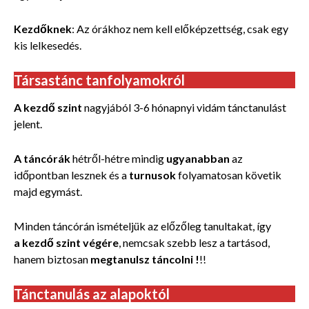
Kezdőknek
: Az órákhoz nem kell előképzettség, csak egy
kis lelkesedés.
Társastánc tanfolyamokról
A kezdő szint
nagyjából 3-6 hónapnyi vidám tánctanulást
jelent.
A táncórák
hétről-hétre mindig
ugyanabban
az
időpontban lesznek és a
turnusok
folyamatosan követik
majd egymást.
Minden táncórán ismételjük az előzőleg tanultakat, így
a kezdő szint végére
, nemcsak szebb lesz a tartásod,
hanem biztosan
megtanulsz táncolni !
!!
Tánctanulás az alapoktól