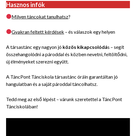
Hasznos infók
Milyen táncokat tanulhatsz
?
Gyakran feltett kérdések
– és válaszok egy helyen
A társastánc egy nagyon jó
közös
kikapcsolódá
s – segít
összehangolódni a pároddal és közben nevetni, feltöltődni,
új élményeket szerezni együtt.
A TáncPont Tánciskola társastánc óráin garantáltan jó
hangulatban és a saját pároddal táncolhatsz.
Tedd meg az első lépést – várunk szeretettel a TáncPont
Tánciskolában!