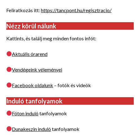
Feliratkozás itt:
https://tancpont.hu/regisztracio/
Nézz körül nálunk
Kattints, és találj meg minden fontos infót:
Aktuális órarend
Vendégeink véleményei
Facebook oldalunk
– fotók és videók
Induló tanfolyamok
Fóton induló
tanfolyamok
Dunakeszin induló
tanfolyamok