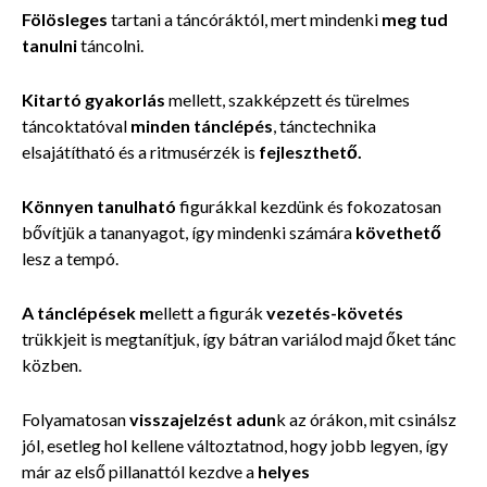
Fölösleges
tartani a
táncóráktól, mert mindenki
meg tud
tanulni
táncolni.
Kitartó gyakorlás
mellett, szakképzett és türelmes
táncoktatóval
minden tánclépés
, tánctechnika
elsajátítható és a ritmusérzék is
fejleszthető.
Könnyen tanulható
figurákkal kezdünk és fokozatosan
bővítjük a tananyagot, így mindenki számára
követhető
lesz a tempó.
A tánclépések m
ellett a figurák
vezetés-követés
trükkjeit is megtanítjuk, így bátran variálod majd őket tánc
közben.
Folyamatosan
visszajelzést adun
k az órákon, mit csinálsz
jól, esetleg hol kellene változtatnod, hogy jobb legyen, így
már az első pillanattól kezdve a
helyes