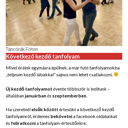
Táncórák Fóton
Következő kezdő tanfolyam
Mivel óráink egymásra épülnek, a már futó tanfolyamokba
„teljesen kezdő lábakkal” sajnos nem lehet csatlakozni.
Új kezdő tanfolyamot
évente többször is indítunk –
általában
januárban
és
szeptemberben
.
Ha szeretnél
elsők között
értesülni a következő kezdő
tanfolyamról, érdemes
bekövetni
a facebook oldalunkat
és
feliratkozni
a tanfolyam-értesítőnkre: