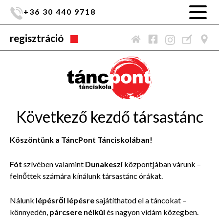
+36 30 440 9718
regisztráció
Következő kezdő társastánc
Köszöntünk a TáncPont Tánciskolában!
Fót
szívében valamint
Dunakeszi
központjában várunk –
felnőttek számára kínálunk társastánc órákat.
Nálunk
lépésről lépésre
sajátíthatod el a táncokat –
könnyedén,
párcsere nélkül
és nagyon vidám közegben.