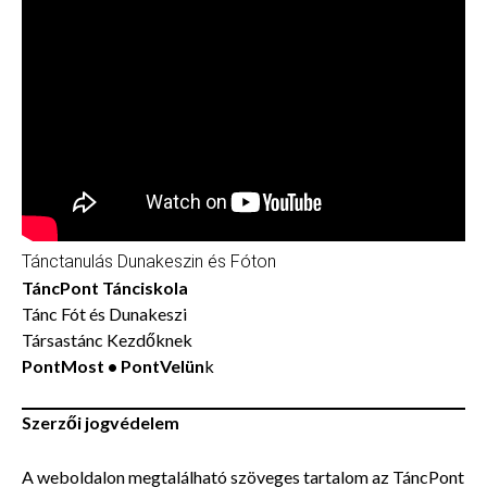
Tánctanulás Dunakeszin és Fóton
TáncPont Tánciskola
Tánc Fót és Dunakeszi
Társastánc Kezdőknek
PontMost • PontVelün
k
Szerzői jogvédelem
A weboldalon megtalálható szöveges tartalom az TáncPont