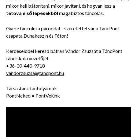
mikor kell bátorítani, mikor javítani, és hogyan lesz a
tétova első lépésekből
magabiztos táncolás.
Gyere táncolni a pároddal – szeretettel vár a TáncPont
csapata Dunakeszin és Fóton!
Kérdéseiddel keresd bátran Vándor Zsuzsát a TáncPont
tánciskola vezetőjét.
+36-30-440-9718
vandorzsuzsa@tancpont.hu
Társastánc tanfolyamok
PontNeked • PontVelünk