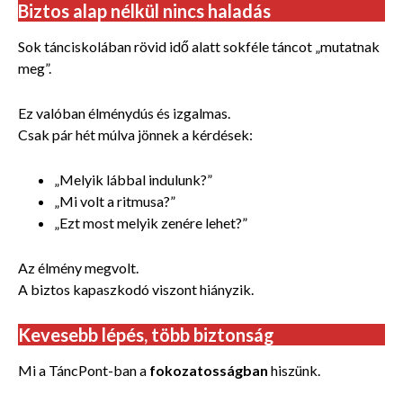
Biztos alap nélkül nincs haladás
Sok tánciskolában rövid idő alatt sokféle táncot „mutatnak
meg”.
Ez valóban élménydús és izgalmas.
Csak pár hét múlva jönnek a kérdések:
„Melyik lábbal indulunk?”
„Mi volt a ritmusa?”
„Ezt most melyik zenére lehet?”
Az élmény megvolt.
A biztos kapaszkodó viszont hiányzik.
Kevesebb lépés, több biztonság
Mi a TáncPont-ban a
fokozatosságban
hiszünk.