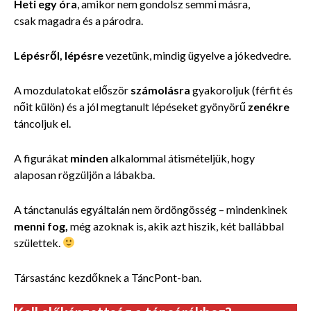
Heti egy óra
, amikor nem gondolsz semmi másra,
csak magadra és a párodra.
Lépésről, lépésre
vezetünk, mindig ügyelve a jókedvedre.
A mozdulatokat először
számolásra
gyakoroljuk (férfit és
nőit külön) és a jól megtanult lépéseket gyönyörű
zenékre
táncoljuk el.
A figurákat
minden
alkalommal
átismételjük, hogy
alaposan rögzüljön a lábakba.
A tánctanulás egyáltalán nem ördöngösség – mindenkinek
menni fog,
még azoknak is, akik azt hiszik, két ballábbal
születtek.
Társastánc kezdőknek a TáncPont-ban.