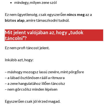
mindegy, milyen zene szól
Ez nem ügyetlenség, csak egyszerűen
nincs meg
az a
biztos alap
, amire támaszkodni tudnál.
Mit jelent valójában az, hogy „tudok
táncolni”?
Ez nem profi táncost jelent.
Inkább azt, hogy:
– máshogy mozogsz lassú zenére, mint pörgősre
– a lábad ösztönösen rááll a ritmusra
– a zene hangulatához illően táncolsz
– nem görcsölsz minden lépésen
Egyszerűen csak jól érzed magad.