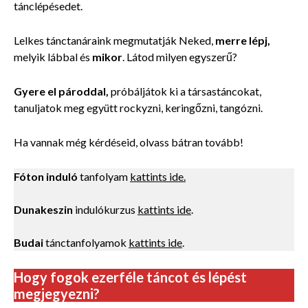
tánclépésedet.
Lelkes tánctanáraink megmutatják Neked,
merre lépj,
melyik lábbal és
mikor
. Látod milyen egyszerű?
Gyere el pároddal,
próbáljátok ki a társastáncokat,
tanuljatok meg együtt rockyzni, keringőzni, tangózni.
Ha vannak még kérdéseid, olvass bátran tovább!
Fóton induló
tanfolyam
kattints ide.
Dunakeszin
indulókurzus
kattints ide
.
Budai
tánctanfolyamok
kattints ide
.
Hogy fogok ezerféle táncot és lépést
megjegyezni?