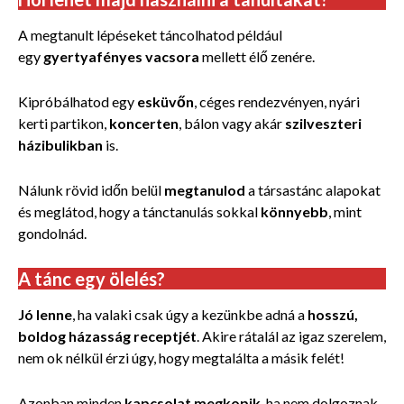
A megtanult lépéseket táncolhatod például
egy
gyertyafényes vacsora
mellett élő zenére.
Kipróbálhatod egy
esküvőn
, céges rendezvényen, nyári
kerti partikon,
koncerten
, bálon vagy akár
szilveszteri
házibulikban
is.
Nálunk rövid időn belül
megtanulod
a társastánc alapokat
és meglátod, hogy a tánctanulás sokkal
könnyebb
, mint
gondolnád.
A tánc egy ölelés?
Jó lenne
, ha valaki csak úgy a kezünkbe adná a
hosszú,
boldog házasság receptjét
. Akire rátalál az igaz szerelem,
nem ok nélkül érzi úgy, hogy megtalálta a másik felét!
Azonban minden
kapcsolat megkopik
, ha nem dolgoznak