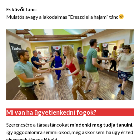
Esküvői tánc
:
Mulatós avagy a lakodalmas “Ereszd el a hajam” tánc
Mi van ha ügyetlenkedni fogok?
Szerencsére a társastáncokat
mindenki meg tudja tanulni
,
így aggodalomra semmi okod, még akkor sem, ha úgy érzed
nincsenek táncos lábaid.