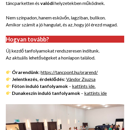
táncparketten és
valódi
helyzetekben működnek.
Nem színpadon, hanem esküvőn, lagziban, bulikon.
Amikor számít a jó hangulat, és az, hogy jól érezd magad.
Hogyan tovább?
Új kezdő tanfolyamokat rendszeresen indítunk.
Az aktuális lehetőségeket a honlapon találod.
Órarendünk
:
https://tancpont.hu/orarend/
Jelentkezés, érdeklődés:
Vándor Zsuzsa
Fóton induló tanfolyamok
–
kattints ide.
Dunakeszin induló tanfolyamok
–
kattints ide