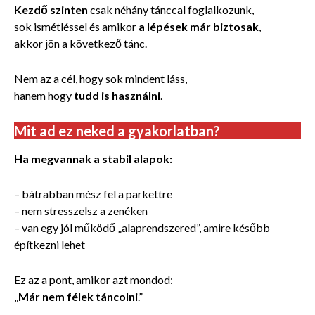
Kezdő szinten
csak néhány tánccal foglalkozunk,
sok ismétléssel és amikor
a lépések már biztosak
,
akkor jön a következő tánc.
Nem az a cél, hogy sok mindent láss,
hanem hogy
tudd is használni
.
Mit ad ez neked a gyakorlatban?
Ha megvannak a stabil alapok:
– bátrabban mész fel a parkettre
– nem stresszelsz a zenéken
– van egy jól működő „alaprendszered”, amire később
építkezni lehet
Ez az a pont, amikor azt mondod:
„
Már nem félek táncolni
.”