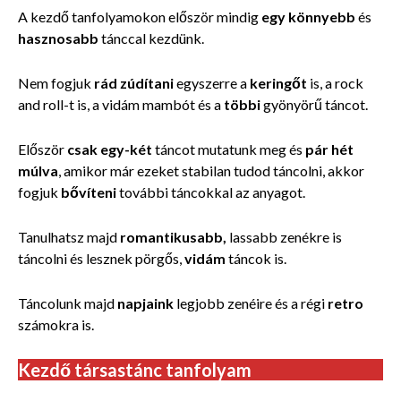
A kezdő tanfolyamokon először mindig
egy könnyebb
és
hasznosabb
tánccal kezdünk.
Nem fogjuk
rád zúdítani
egyszerre
a
keringőt
is, a rock
and roll-t is, a vidám mambót
és a
többi
gyönyörű táncot.
Először
csak egy-két
táncot mutatunk meg és
pár hét
múlva
, amikor már ezeket stabilan tudod táncolni, akkor
fogjuk
bővíteni
további táncokkal az anyagot.
Tanulhatsz majd
romantikusabb,
lassabb zenékre is
táncolni és lesznek pörgős,
vidám
táncok is.
Táncolunk majd
napjaink
legjobb zenéire és a régi
retro
számokra is.
Kezdő társastánc tanfolyam