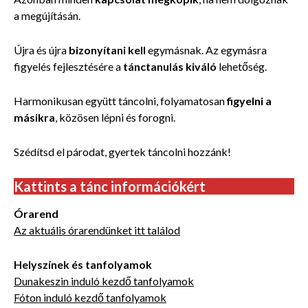
a megújításán.
Újra és újra
bizonyítani kell
egymásnak. Az egymásra
figyelés fejlesztésére a
tánctanulás kiváló
lehetőség.
Harmonikusan együtt táncolni, folyamatosan
figyelni a
másikra
, közösen lépni és forogni.
Szédítsd el párodat, gyertek táncolni hozzánk!
Kattints a tánc információkért
Órarend
Az aktuális órarendünket itt találod
Helyszínek és tanfolyamok
Dunakeszin induló kezdő tanfolyamok
Fóton induló kezdő tanfolyamok