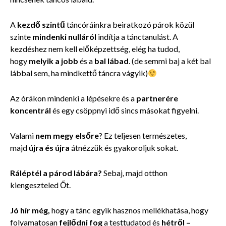
A
kezdő szintű
táncóráinkra beiratkozó párok közül
szinte
mindenki nulláról
indítja a tánctanulást. A
kezdéshez nem kell előképzettség, elég ha tudod,
hogy
melyik a jobb
és a
bal lábad
. (de semmi baj a két bal
lábbal sem, ha mindkettő táncra vágyik)
Az órákon mindenki a lépésekre és a
partnerére
koncentrál
és egy csöppnyi idő sincs másokat figyelni.
Valami
nem megy elsőre
? Ez teljesen természetes,
majd
újra és újra
átnézzük és gyakoroljuk sokat.
Ráléptél a párod lábára?
Sebaj, majd otthon
kiengeszteled Őt.
Jó hír még,
hogy a tánc egyik hasznos mellékhatása, hogy
folyamatosan
fejlődni fog
a testtudatod és
hétről –