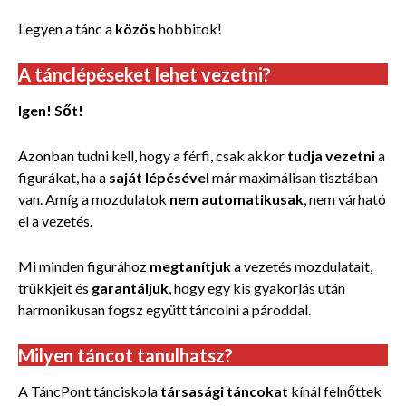
Legyen a tánc a
közös
hobbitok!
A tánclépéseket lehet vezetni?
Igen! Sőt!
Azonban
tudni kell, hogy a férfi, csak
akkor
tudja vezetni
a
figurákat, ha a
saját lépésével
már maximálisan tisztában
van. Amíg a mozdulatok
nem automatikusak
, nem várható
el a vezetés.
Mi minden figurához
megtanítjuk
a
vezetés mozdulatait,
trükkjeit és
garantáljuk
, hogy egy kis gyakorlás után
harmonikusan fogsz együtt táncolni a pároddal.
Milyen táncot tanulhatsz?
A TáncPont tánciskola
társasági táncokat
kínál felnőttek