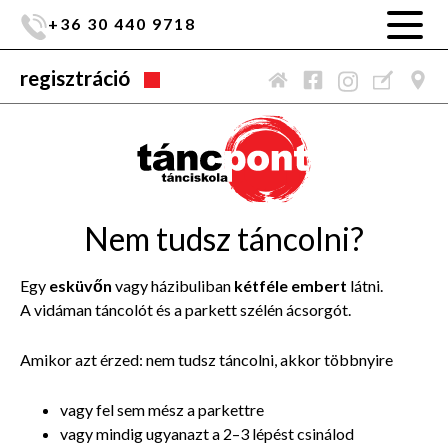
+36 30 440 9718
regisztráció
Nem tudsz táncolni?
Egy
esküvőn
vagy házibuliban
kétféle embert
látni.
A vidáman táncolót és a parkett szélén ácsorgót.
Amikor azt érzed: nem tudsz táncolni, akkor többnyire
vagy fel sem mész a parkettre
vagy mindig ugyanazt a 2–3 lépést csinálod