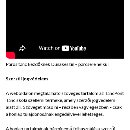
Páros tánc kezdőknek Dunakeszin – párcsere nélkül
Szerzői jogvédelem
A weboldalon megtalálható szöveges tartalom az TáncPont
Tánciskola szellemi terméke, amely szerzői jogvédelem
alatt áll. Szöveget másolni – részben vagy egészben – csak
a honlap tulajdonosának engedélyével lehetséges.
A honlap tartalmának bárminemű felhasználása szerzői