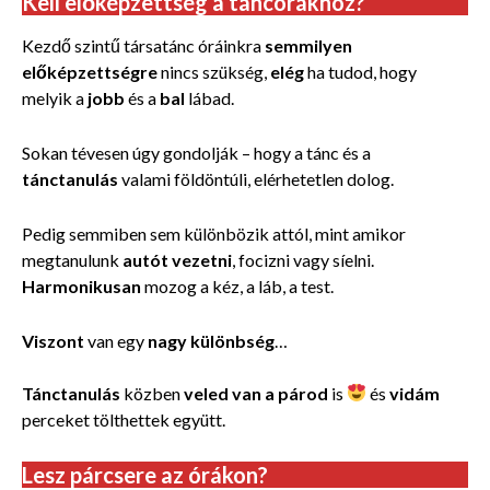
Kell előképzettség a táncórákhoz?
Kezdő szintű társatánc óráinkra
semmilyen
előképzettségre
nincs szükség,
elég
ha tudod, hogy
melyik a
jobb
és a
bal
lábad.
Sokan tévesen úgy gondolják – hogy a tánc és a
tánctanulás
valami földöntúli, elérhetetlen dolog.
Pedig semmiben sem különbözik attól, mint amikor
megtanulunk
autót vezetni
, focizni vagy síelni.
Harmonikusan
mozog a kéz, a láb, a test.
Viszont
van egy
nagy különbség
…
T
ánctanulás
közben
veled van a párod
is
és
vidám
perceket tölthettek együtt.
Lesz párcsere az órákon?