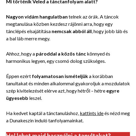
Mi történik Veled a tánctanfolyam alatt?
Nagyon vidám hangulatban
telnek az órák. A táncok
megtanulása közben kezdesz rájönni arra, hogy egy
tánclépés elsajátítása
nemcsak abból áll
, hogy jobb láb és
a bal láb merre megy.
Ahhoz, hogy a
pároddal a közös tánc
könnyed és
harmonikus legyen, egy csomó dolog szükséges.
Éppen ezért
folyamatosan ismételjük
a korábban
tanultakat és minden
alkalommal gyakoroljuk a mozdulatok
szép kivitelezését elérve azt, hogy hétről – hétre
egyre
ügyesebb
leszel.
Ha kedvet kaptál a tánctanuláshoz,
kattints ide
és nézd meg
a Dunakeszin induló tanfolyamainkat.
Hol lehet majd használni a tanultakat?