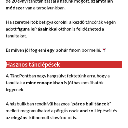
de
20
évnyi tánctanítással a hátunk mögött,
számtalan
módszer
van a tarsolyunkban.
Ha szeretnél többet gyakorolni, a kezdő táncórák végén
adott
figura leírásainkkal
otthon is felidézheted a
tanultakat.
És milyen jól fog esni
egy pohár
finom bor mellé.
Hasznos tánclépések
A TáncPontban nagy hangsúlyt fektetünk arra, hogy a
tanultak a
mindennapokban
is jól hasznosíthatók
legyenek.
A házbulikban rendkívül hasznos “
páros buli táncok
”
mellett megtanulhatod a pörgős
rock and roll
lépéseit és
az
elegáns
, kifinomult slowfox-ot is.