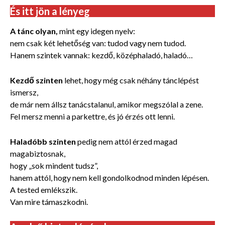
És itt jön a lényeg
A tánc olyan,
mint egy idegen nyelv:
nem csak két lehetőség van: tudod vagy nem tudod.
Hanem szintek vannak: kezdő, középhaladó, haladó…
Kezdő szinten
lehet, hogy még csak néhány tánclépést
ismersz,
de már nem állsz tanácstalanul, amikor megszólal a zene.
Fel mersz menni a parkettre, és jó érzés ott lenni.
Haladóbb szinten
pedig nem attól érzed magad
magabiztosnak,
hogy „sok mindent tudsz”,
hanem attól, hogy nem kell gondolkodnod minden lépésen.
A tested emlékszik.
Van mire támaszkodni.