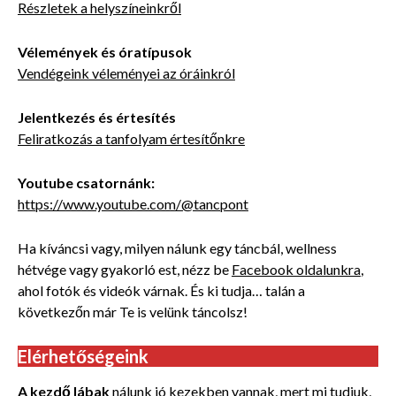
Részletek a helyszíneinkről
Vélemények és óratípusok
Vendégeink véleményei az óráinkról
Jelentkezés és értesítés
Feliratkozás a tanfolyam értesítőnkre
Youtube
csatornánk:
https://www.youtube.com/@tancpont
Ha kíváncsi vagy, milyen nálunk egy táncbál, wellness
hétvége vagy gyakorló est, nézz be
Facebook oldalunkra
,
ahol fotók és videók várnak. És ki tudja… talán a
következőn már Te is velünk táncolsz!
Elérhetőségeink
A kezdő lábak
nálunk jó kezekben vannak, mert mi tudjuk,