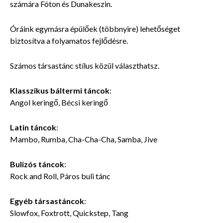
számára Fóton és Dunakeszin.
Óráink egymásra épülőek (többnyire) lehetőséget
biztosítva a folyamatos fejlődésre.
Számos
társastánc stílus közül választhatsz.
Klasszikus báltermi táncok
:
Angol keringő, Bécsi keringő
Latin táncok
:
Mambo, Rumba, Cha-Cha-Cha, Samba, Jive
Bulizós táncok
:
Rock and Roll, Páros buli tánc
Egyéb társastáncok
:
Slowfox, Foxtrott, Quickstep, Tang