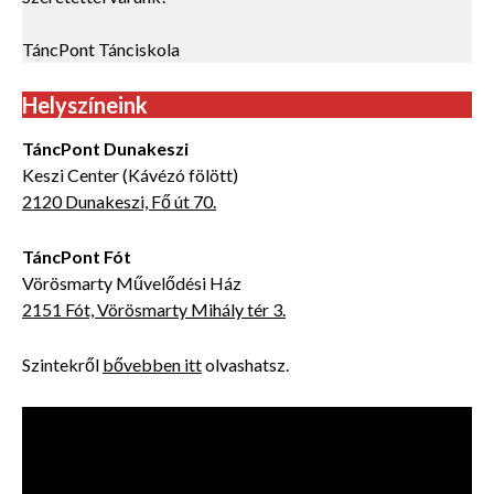
TáncPont Tánciskola
Helyszíneink
TáncPont Dunakeszi
Keszi Center (Kávézó fölött)
2120 Dunakeszi, Fő út 70.
TáncPont Fót
Vörösmarty Művelődési Ház
2151 Fót, Vörösmarty Mihály tér 3.
Szintekről
bővebben itt
olvashatsz.