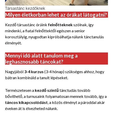
Társastánc kezdőknek
Milyen életkorban lehet az órákat látogatni?
Kezdő társastánc óráink
felnőtteknek
szólnak, így
mindenki, a fiatal felnőttektől egészen a senior
korosztályig, nyugodtan kipróbálhatja nálunk tánctanulás
élményét.
Mennyi idő alatt tanulom meg a
leghasznosabb táncokat?
Nagyjából
3-4 kurzus
(3-4 hónap) szükséges ahhoz, hogy
bátran kombináld a tanult lépéseket.
Természetesen a
kezdő szintű
tánctudás
tovább
bővíthető, a turnusaink folyamatosan mennek tovább, így a
táncos kikapcsolódást
, a közös élményt a pároddal akár
éveken át is élvezheted nálunk.