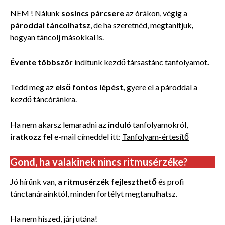
NEM ! Nálunk
sosincs párcsere
az órákon, végig a
pároddal táncolhatsz
, de ha szeretnéd, megtanítjuk
,
hogyan táncolj másokkal is.
Évente többször
indítunk
kezdő társastánc tanfolyamot
.
Tedd meg az
első fontos lépést,
gyere el a pároddal a
kezdő táncóránkra.
Ha nem akarsz lemaradni az
induló
tanfolyamokról,
iratkozz fel
e-mail címeddel itt:
Tanfolyam-értesítő
Gond, ha valakinek nincs ritmusérzéke?
Jó hírünk van,
a ritmusérzék fejleszthető
és profi
tánctanárainktól, minden fortélyt megtanulhatsz.
Ha nem hiszed, járj utána!