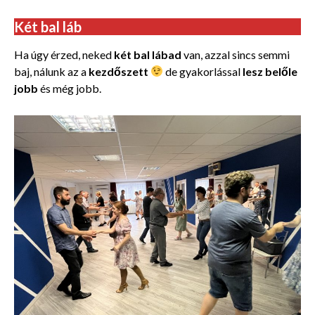
Két bal láb
Ha úgy érzed, neked
két bal lábad
van, azzal sincs semmi
baj, nálunk az a
kezdőszett
de gyakorlással
lesz belőle
jobb
és még jobb.