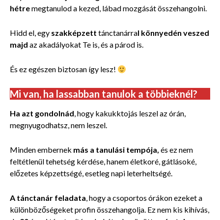
hétre
megtanulod a kezed, lábad mozgását összehangolni.
Hidd el, egy
szakképzett
tánctanárra
l könnyedén veszed
majd
az akadályokat Te is, és a párod is.
És ez egészen biztosan így lesz!
Mi van, ha lassabban tanulok a többieknél?
Ha azt gondolnád
, hogy kakukktojás leszel az órán,
megnyugodhatsz, nem leszel.
Minden embernek
más a tanulási tempója,
és ez nem
feltétlenül tehetség kérdése, hanem életkoré, gátlásoké,
előzetes képzettségé, esetleg napi leterheltségé.
A tánctanár feladata
, hogy a csoportos órákon ezeket a
különbözőségeket profin összehangolja. Ez nem kis kihívás,