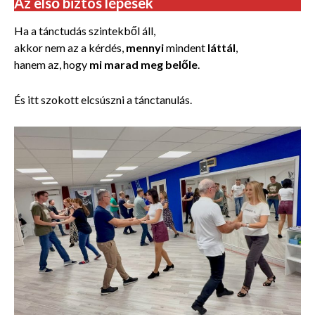
Az első biztos lépések
Ha a tánctudás szintekből áll,
akkor nem az a kérdés,
mennyi
mindent
láttál
,
hanem az, hogy
mi marad meg belőle
.
És itt szokott elcsúszni a tánctanulás.