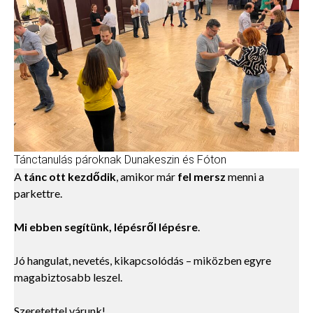
Tánctanulás pároknak Dunakeszin és Fóton
A
tánc ott kezdődik
, amikor már
fel mersz
menni a
parkettre.
Mi ebben segítünk, lépésről lépésre
.
Jó hangulat, nevetés, kikapcsolódás – miközben egyre
magabiztosabb leszel.
Szeretettel várunk!