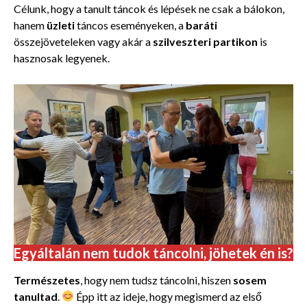
Célunk, hogy a tanult táncok és lépések ne csak a bálokon,
hanem
üzleti
táncos eseményeken, a
baráti
összejöveteleken vagy akár a
szilveszteri partikon
is
hasznosak legyenek.
Egyáltalán nem tudok táncolni, jöhetek én is?
Természetes
, hogy nem tudsz táncolni, hiszen
sosem
tanultad
.
Épp itt az ideje, hogy megismerd az első