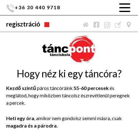
+36 30 440 9718
regisztráció
Hogy néz ki egy táncóra?
Kezdő szintű
páros táncóráink
55-60 percesek
és
meglátod, hogy miközben táncolsz észrevétlenül peregnek
a percek.
Heti egy óra
, amikor nem gondolsz semmi másra, csak
magadra és a párodra
.