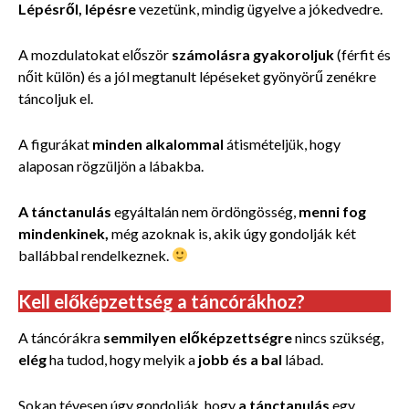
Lépésről, lépésre
vezetünk, mindig ügyelve a jókedvedre.
A mozdulatokat először
számolásra gyakoroljuk
(férfit és
nőit külön) és a jól megtanult lépéseket gyönyörű zenékre
táncoljuk el.
A figurákat
minden alkalommal
átismételjük, hogy
alaposan rögzüljön a lábakba.
A tánctanulás
egyáltalán nem ördöngösség,
menni fog
mindenkinek,
még azoknak is, akik úgy gondolják két
ballábbal rendelkeznek.
Kell előképzettség a táncórákhoz?
A táncórákra
semmilyen előképzettségre
nincs szükség,
elég
ha tudod, hogy melyik a
jobb és a bal
lábad.
Sokan tévesen úgy gondolják, hogy
a tánctanulás
egy