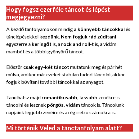
Hogy fogsz ezerféle táncot és lépést
megjegyezni?
A kezdő tanfolyamokon mindig
a könnyebb táncokkal
és
tánclépésekkel
kezdünk
.
Nem fogjuk rád zúdítani
egyszerre a
keringőt
is, a
rock and roll
-t is, a vidám
mambót és a többi gyönyörű táncot.
Először
csak egy-két táncot
mutatunk meg és pár hét
múlva, amikor már ezeket stabilan tudod táncolni, akkor
fogjuk bővíteni további táncokkal az anyagot.
Tanulhatsz majd
romantikusabb, lassabb
zenékre is
táncolni és lesznek
pörgős, vidám
táncok is. Táncolunk
napjaink legjobb zenéire és a régi retro számokra is.
Mi történik Veled a tánctanfolyam alatt?