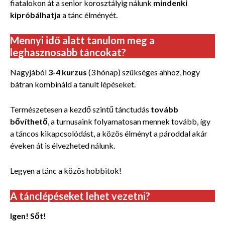
fiatalokon át a senior korosztályig nálunk
mindenki
kipróbálhatja
a tánc élményét.
Mennyi idő alatt tanulom meg a
leghasznosabb táncokat?
Nagyjából
3-4 kurzus
(3 hónap) szükséges ahhoz, hogy
bátran kombináld a tanult lépéseket.
Természetesen a kezdő szintű tánctudás
tovább
bővíthető
, a turnusaink folyamatosan mennek tovább, így
a táncos kikapcsolódást, a közös élményt a pároddal akár
éveken át is élvezheted nálunk.
Legyen a tánc a közös hobbitok!
A tánclépéseket lehet vezetni?
Igen! Sőt!