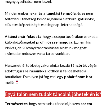
megnyugodhatsz, nem leszel.
Minden embernek
más a tanulási tempója,
és ez nem
feltétlenül tehetség kérdése, hanem életkoré, gátlásoké,
előzetes képzettségé, esetleg napi leterheltségé.
A tánctanár feladata
, hogy a csoportos órákon ezeket a
különbözőségeket
profin összehangolja
. Ez nem kis
kihívás, de 20 évnyi tánctanítással a hátunk mögött,
számtalan módszer van a tarsolyunkban.
Ha szeretnél többet gyakorolni, a kezdő
táncórák
végén
adott
figura leírásainkkal
otthon is felidézheted a
tanultakat. És milyen jól fog esni
egy pohár finom bor
mellé.
Egyáltalán nem tudok táncolni, jöhetek én is?
Természetes
, hogy nem tudsz táncolni, hiszen
sosem