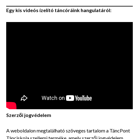
Egy kis videós ízelító táncóráink hangulatáról:
Szerzői jogvédelem
A weboldalon megtalálható szöveges tartalom a TáncPont
Tánciskola szellemi terméke, amely szerzői jogvédelem