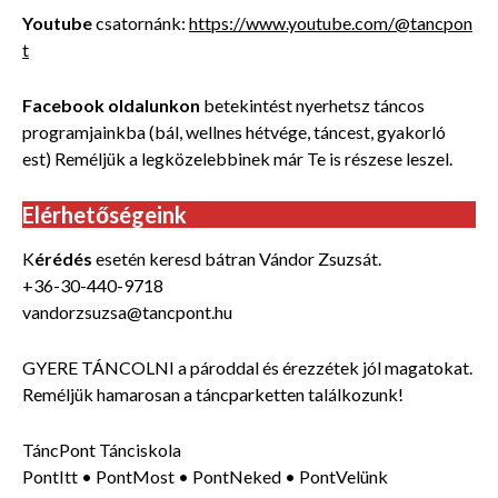
Youtube
csatornánk:
https://www.youtube.com/@tancpon
t
Facebook oldalunkon
betekintést nyerhetsz táncos
programjainkba (bál, wellnes hétvége, táncest, gyakorló
est) Reméljük a legközelebbinek már Te is részese leszel.
Elérhetőségeink
K
érédés
esetén keresd bátran Vándor Zsuzsát.
+36-30-440-9718
vandorzsuzsa@tancpont.hu
GYERE TÁNCOLNI a pároddal és érezzétek jól magatokat.
Reméljük hamarosan a táncparketten találkozunk!
TáncPont Tánciskola
PontItt • PontMost • PontNeked • PontVelünk