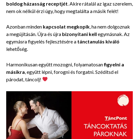
boldog házasság receptjét
. Akire rátalál az igaz szerelem,
nem ok nélkül érzi úgy, hogy megtalálta a másik felét!
Azonban minden
kapcsolat megkopik
, ha nem dolgoznak
a megújításán. Újra és újra
bizonyítani kell
egymásnak. Az
egymásra figyelés fejlesztésére a
tánctanulás kiváló
lehetőség.
Harmonikusan együtt mozogni, folyamatosan
figyelni a
másikra
, együtt lépni, forogni és forgatni. Szédítsd el
párodat, táncolj!