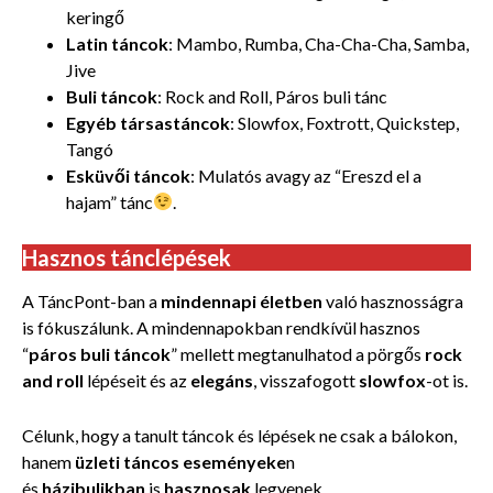
keringő
Latin táncok
: Mambo, Rumba, Cha-Cha-Cha, Samba,
Jive
Buli táncok
: Rock and Roll, Páros buli tánc
Egyéb társastáncok
: Slowfox, Foxtrott, Quickstep,
Tangó
Esküvői táncok
: Mulatós avagy az “Ereszd el a
hajam” tánc
.
Hasznos tánclépések
A TáncPont-ban a
mindennapi életben
való hasznosságra
is fókuszálunk. A mindennapokban rendkívül hasznos
“
páros buli táncok
” mellett megtanulhatod a pörgős
rock
and roll
lépéseit és az
elegáns
, visszafogott
slowfox
-ot is.
Célunk, hogy a tanult táncok és lépések ne csak a bálokon,
hanem
üzleti táncos eseményeke
n
és
házibulikban
is
hasznosak
legyenek.