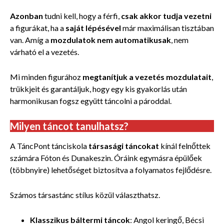
Azonban
tudni kell, hogy a férfi,
csak akkor tudja vezetni
a figurákat, ha a
saját lépésével
már maximálisan tisztában
van. Amíg a
mozdulatok nem automatikusak
, nem
várható el a vezetés.
Mi minden figurához
megtanítjuk a vezetés mozdulatait
,
trükkjeit és garantáljuk, hogy egy kis gyakorlás után
harmonikusan fogsz együtt táncolni a pároddal.
Milyen táncot tanulhatsz?
A TáncPont tánciskola
társasági táncokat
kínál felnőttek
számára Fóton és Dunakeszin. Óráink egymásra épülőek
(többnyire) lehetőséget biztosítva a folyamatos fejlődésre.
Számos
társastánc stílus közül választhatsz.
Klasszikus báltermi táncok
: Angol keringő, Bécsi