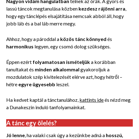
Nagyon vidám hangulatban
telnek az órák. A gyors és
lassú táncok megtanulása közben
kezdesz rájönni arra
,
hogy egy tánclépés elsajátítása nemcsak abból áll, hogy
jobb láb és a bal láb merre megy.
Ahhoz, hogy a pároddal a
közös tánc könnyed
és
harmonikus
legyen, egy csomó dolog szükséges.
Éppen ezért
folyamatosan ismételjük
a korábban
tanultakat és
minden alkalommal
gyakoroljuk a
mozdulatok szép kivitelezését elérve azt, hogy hétről –
hétre
egyre ügyesebb
leszel.
Ha kedvet kaptál a tánctanulához,
kattints ide
és nézd meg
a Dunakeszin induló tanfolyamainkat.
A tánc egy ölelés?
Jó lenne
, ha valaki csak úgy a kezünkbe adná a
hosszú,