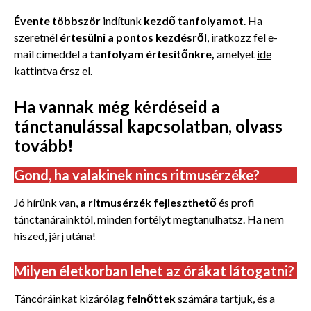
Évente többször
indítunk
kezdő tanfolyamot
. Ha
szeretnél
értesülni a pontos kezdésről
, iratkozz fel e-
mail címeddel a
tanfolyam értesítőnkre,
amelyet
ide
kattintva
érsz el.
Ha vannak még
kérdéseid a
tánctanulással
kapcsolatban, olvass
tovább!
Gond, ha valakinek nincs ritmusérzéke?
Jó hírünk van,
a ritmusérzék fejleszthető
és profi
tánctanárainktól, minden fortélyt megtanulhatsz. Ha nem
hiszed, járj utána!
Milyen életkorban lehet az órákat látogatni?
Táncóráinkat kizárólag
felnőttek
számára tartjuk, és a