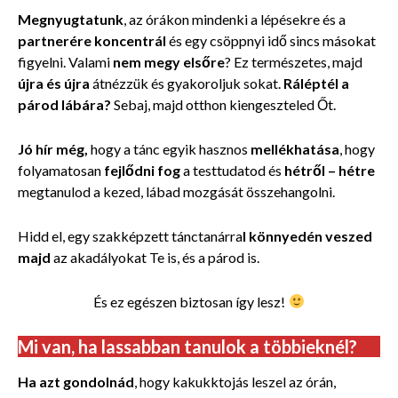
Megnyugtatunk
, az órákon mindenki a lépésekre és a
partnerére koncentrál
és egy csöppnyi idő sincs másokat
figyelni. Valami
nem megy elsőre
? Ez természetes, majd
újra és újra
átnézzük és gyakoroljuk sokat.
Ráléptél a
párod lábára?
Sebaj, majd otthon kiengeszteled Őt.
Jó hír még,
hogy a tánc egyik hasznos
mellékhatása
, hogy
folyamatosan
fejlődni fog
a testtudatod és
hétről – hétre
megtanulod a kezed, lábad mozgását összehangolni.
Hidd el, egy szakképzett tánctanárra
l könnyedén veszed
majd
az akadályokat Te is, és a párod is.
És ez egészen biztosan így lesz!
Mi van, ha lassabban tanulok a többieknél?
Ha azt gondolnád
, hogy kakukktojás leszel az órán,