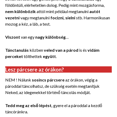
földöntúli, elérhetetlen dolog. Pedig mint mozgásforma,
nem különbözik
attól mint például megtanulni
autót
vezetni
vagy megtanulni
focizni, síelni
stb. Harmonikusan
mozog a kéz, a láb, a test.
Viszont
van egy
nagy különbség
…
Tánctanulás
közben
veled van a párod
is és
vidám
perceket
tölthettek
együtt
.
Lesz párcsere az órákon?
NEM ! Nálunk
sosincs párcsere
az órákon, végig a
pároddal táncolhatsz, de szükség esetén megtanítjuk
Neked, az idegenekkel történő táncolás módját.
Tedd meg az első lépést,
gyere el a pároddal a kezdő
táncóránkra.