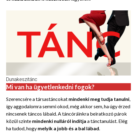
Dunakeszitánc
Mi van ha ügyetlenkedni fogok?
Szerencsére a társastáncokat
mindenki meg tudja tanulni
,
így aggodalomra semmi okod, még akkor sem, ha úgy érzed
nincsenek táncos lábaid. A táncóráinkra beiratkozó párok
közül szinte
mindenki nulláról indítja
a tánctanulást. Elég
ha tudod, hogy
melyik a jobb és a bal lábad
.