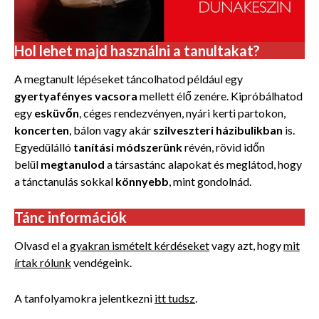
Hol lehet majd használni a tanultakat?
A megtanult lépéseket táncolhatod például egy
gyertyafényes vacsora
mellett élő zenére. Kipróbálhatod
egy
esküvőn
, céges rendezvényen, nyári kerti partokon,
koncerten
, bálon vagy akár
szilveszteri házibulikban
is.
Egyedülálló
tanítási módszerünk
révén, rövid időn
belül
megtanulod
a társastánc alapokat és meglátod, hogy
a tánctanulás
sokkal
könnyebb
, mint gondolnád.
Tánc információk
Olvasd el a
gyakran ismételt kérdéseket
vagy azt, hogy
mit
írtak rólunk
vendégeink.
A tanfolyamokra jelentkezni
itt tudsz
.