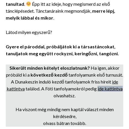
tanultad
.
Épp itt az ideje, hogy megismerd az első
tánclépésedet. Tánctanáraink megmondják,
merre lépj,
melyik lábbal és mikor
.
Látod milyen egyszerű?
Gyere el pároddal, próbáljátok ki a társastáncokat,
tanuljatok meg együtt rockyzni, keringőzni, tangózni.
Sikerült minden kételyt eloszlatnunk?
Ha igen, akkor
próbáld ki a
következő kezdő
tanfolyamunk első turnusát.
A Dunakeszin induló kezdő tanfolyamok friss híreit
ide
kattintva
találod. A Fóti tanfolyamokról pedig
ide kattintva
olvashatsz.
Ha viszont még mindig nem kaptál választ minden
kérdésedre,
olvass bátran tovább.