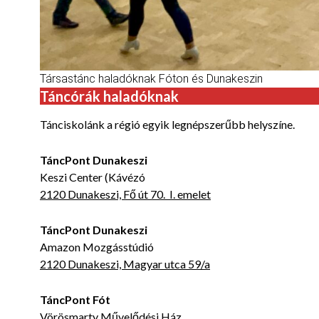
Társastánc haladóknak Fóton és Dunakeszin
Táncórák haladóknak
Tánciskolánk a régió egyik legnépszerűbb helyszíne.
TáncPont Dunakeszi
Keszi Center (Kávézó
2120 Dunakeszi, Fő út 70. I. emelet
TáncPont Dunakeszi
Amazon Mozgásstúdió
2120 Dunakeszi, Magyar utca 59/a
TáncPont Fót
Vörösmarty Művelődési Ház