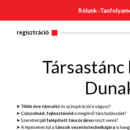
Rólunk
›
Tanfolya
regisztráció
Társastánc
Dunak
➤
Több éve táncolsz
és új inspirációra vágysz?
➤
Csiszolnád, fejlesztenéd
a meglévő tánctudásodat?
➤ Szeretnél
jól felépített táncórákon
részt venni?
➤ A lépéseken túl a
táncok vezetéstechnikájára
is hang