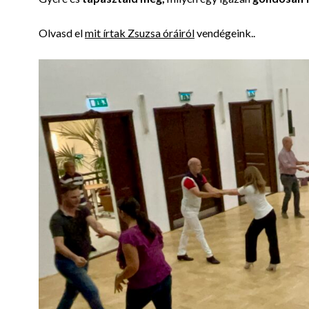
Olvasd el
mit írtak Zsuzsa óráiról
vendégeink..