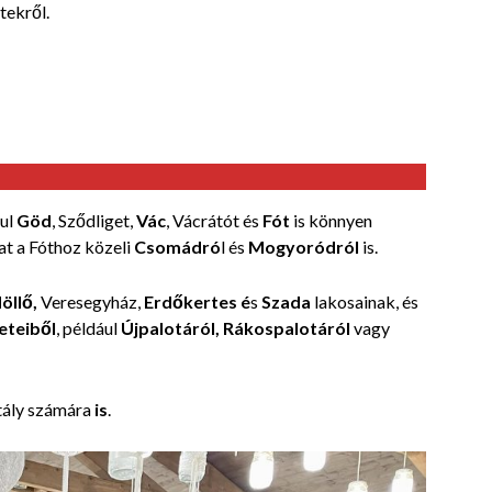
tekről.
ául
Göd
, Sződliget,
Vác
, Vácrátót és
Fót
is könnyen
at a Fóthoz közeli
Csomádró
l és
Mogyoródról
is.
öllő,
Veresegyház,
Erdőkertes é
s
Szada
lakosainak, és
eteiből
, például
Újpalotáról, Rákospalotáról
vagy
tály számára
is
.