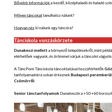
Bővebb információk
a kezdő, középhaladó és haladó szin
Milyen táncokat
tanulhatsz nálunk?
Hogyan néz
ki nálunk egy táncóra?
Tánciskola vonzáskörzete
Dunakeszi mellett
a környező településekről, mint péld
elérhetőek vagyunk, és örömmel várjuk a táncolni vágyók
A TáncPont Tánciskola táncoktatásai hozzáférhetők
Göd
tanfolyamainkra sokan érkeznek
Budapest peremkerül
Csömörről
.
Senior tánctanfolyamok
Dunakeszin a +50 +60 korosz