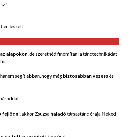
ysz?
ben leszel!
 az alapokon
, de szeretnéd finomítani a tánctechnikádat
ni.
, hanem segít abban, hogy még
biztosabban vezess
és
 pároddal.
 fejlődni
, akkor Zsuzsa
haladó
társastánc órája
Neked
elépített
és
vezetett
táncóra!