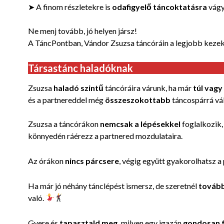
➤ A finom részletekre is
odafigyelő táncoktatásra
vág
Ne menj tovább, jó helyen jársz!
A TáncPontban, Vándor Zsuzsa táncóráin a legjobb kezek
Társastánc haladóknak
Zsuzsa
haladó szintű
táncóráira várunk, ha már
túl vagy
és a partnereddel még
összeszokottabb
táncospárrá vál
Zsuzsa a táncórákon
nemcsak a lépésekkel
foglalkozik
könnyedén ráérezz a partnered mozdulataira.
Az órákon
nincs párcsere
, végig együtt gyakorolhatsz a
Ha már jó néhány tánclépést ismersz, de szeretnél
tovább
való.
Gyere és
tapasztald meg,
milyen egy igazán
gondosan f