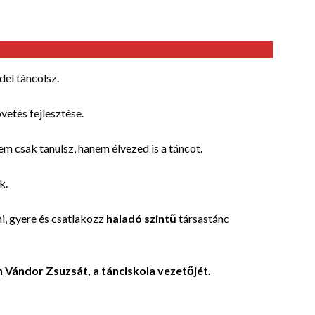
del táncolsz.
vetés fejlesztése.
nem csak tanulsz, hanem élvezed is a táncot.
k.
i, gyere és csatlakozz
haladó szintű
társastánc
n
Vándor Zsuzsát
, a tánciskola vezetőjét.