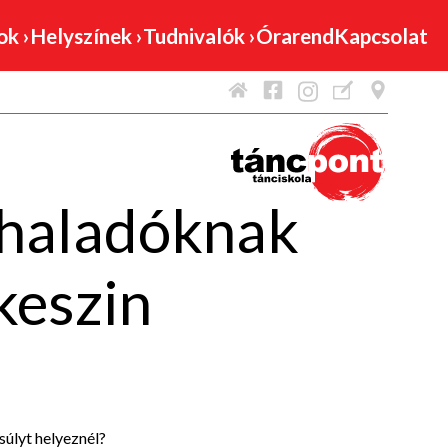
mok
›
Helyszínek
›
Tudnivalók
›
Órarend
Kapcsolat
 haladóknak
eszin
súlyt helyeznél?