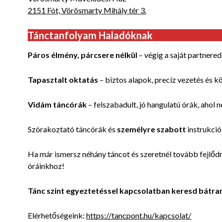
2151 Fót, Vörösmarty Mihály tér 3.
Tánctanfolyam Haladóknak
Páros élmény, párcsere nélkül
– végig a saját partnered
Tapasztalt oktatás
– biztos alapok, precíz vezetés és kö
Vidám táncórák
– felszabadult, jó hangulatú órák, ahol 
Szórakoztató táncórák és
személyre szabott
instrukció
Ha már ismersz néhány táncot és szeretnél tovább fejlődn
óráinkhoz!
Tánc szint egyeztetéssel kapcsolatban keresd bátra
Elérhetőségeink:
https://tancpont.hu/kapcsolat/