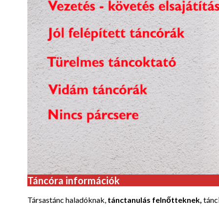
Táncóra információk
Társastánc haladóknak,
tánctanulás felnőtteknek,
tánc