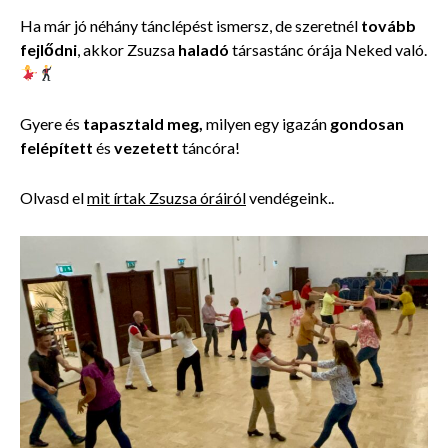
Ha már jó néhány tánclépést ismersz, de szeretnél
tovább
fejlődni
, akkor Zsuzsa
haladó
társastánc órája
Neked való.
Gyere és
tapasztald meg,
milyen egy igazán
gondosan
felépített
és
vezetett
táncóra!
Olvasd el
mit írtak Zsuzsa óráiról
vendégeink..