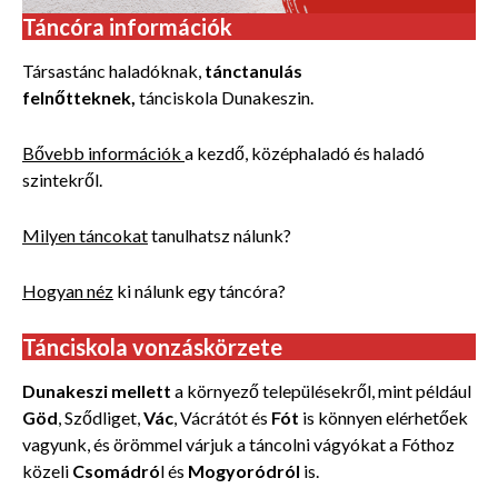
Táncóra információk
Társastánc haladóknak,
tánctanulás
felnőtteknek,
tánciskola Dunakeszin.
Bővebb információk
a kezdő, középhaladó és haladó
szintekről.
Milyen táncokat
tanulhatsz nálunk?
Hogyan néz
ki nálunk egy táncóra?
Tánciskola vonzáskörzete
Dunakeszi mellett
a környező településekről, mint például
Göd
, Sződliget,
Vác
, Vácrátót és
Fót
is könnyen elérhetőek
vagyunk, és örömmel várjuk a táncolni vágyókat a Fóthoz
közeli
Csomádró
l és
Mogyoródról
is.