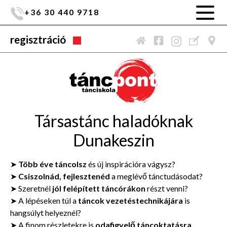
+36 30 440 9718
regisztráció
Társastánc haladóknak
Dunakeszin
➤
Több éve táncolsz
és új inspirációra vágysz?
➤
Csiszolnád, fejlesztenéd
a meglévő tánctudásodat?
➤ Szeretnél
jól felépített táncórákon
részt venni?
➤ A lépéseken túl a
táncok vezetéstechnikájára
is
hangsúlyt helyeznél?
➤ A finom részletekre is
odafigyelő táncoktatásra