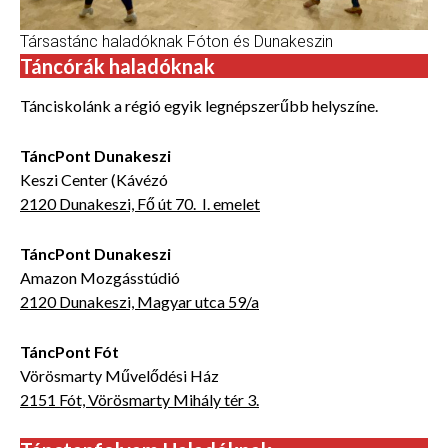
Társastánc haladóknak Fóton és Dunakeszin
Táncórák haladóknak
Tánciskolánk a régió egyik legnépszerűbb helyszíne.
TáncPont Dunakeszi
Keszi Center (Kávézó
2120 Dunakeszi, Fő út 70. I. emelet
TáncPont Dunakeszi
Amazon Mozgásstúdió
2120 Dunakeszi, Magyar utca 59/a
TáncPont Fót
Vörösmarty Művelődési Ház
2151 Fót, Vörösmarty Mihály tér 3.