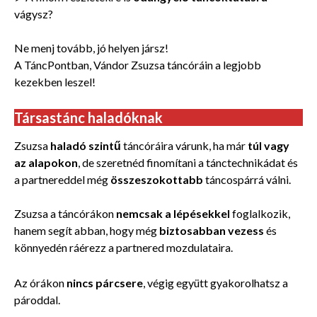
vágysz?
Ne menj tovább, jó helyen jársz!
A TáncPontban, Vándor Zsuzsa táncóráin a legjobb
kezekben leszel!
Társastánc haladóknak
Zsuzsa
haladó szintű
táncóráira várunk, ha már
túl vagy
az alapokon
, de szeretnéd finomítani a tánctechnikádat és
a partnereddel még
összeszokottabb
táncospárrá válni.
Zsuzsa a táncórákon
nemcsak a lépésekkel
foglalkozik,
hanem segít abban, hogy még
biztosabban vezess
és
könnyedén ráérezz a partnered mozdulataira.
Az órákon
nincs párcsere
, végig együtt gyakorolhatsz a
pároddal.