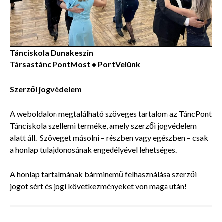
Tánciskola Dunakeszin
Társastánc PontMost • PontVelünk
Szerzői jogvédelem
A weboldalon megtalálható szöveges tartalom az TáncPont
Tánciskola szellemi terméke, amely szerzői jogvédelem
alatt áll. Szöveget másolni – részben vagy egészben – csak
a honlap tulajdonosának engedélyével lehetséges.
A honlap tartalmának bárminemű felhasználása szerzői
jogot sért és jogi következményeket von maga után!