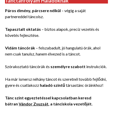
Tánctanfolyam Haladóknak
Páros élmény, párcsere nélkül
– végig a saját
partnereddel táncolsz.
Tapasztalt oktatás
– biztos alapok, precíz vezetés és
követés fejlesztése.
Vidám táncórák
– felszabadult, jó hangulatú órák, ahol
nem csak tanulsz, hanem élvezed is a táncot.
Szórakoztató táncórák és
személyre szabott
instrukciók.
Ha már ismersz néhány táncot és szeretnél tovább fejlődni,
gyere és csatlakozz
haladó szintű
társastánc óráinkhoz!
Tánc szint egyeztetéssel kapcsolatban keresd
bátran
Vándor Zsuzsát
, a tánciskola vezetőjét.