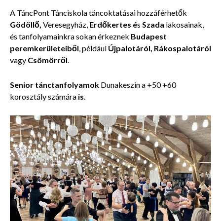
A TáncPont Tánciskola táncoktatásai hozzáférhetők
Gödöllő,
Veresegyház,
Erdőkertes é
s
Szada
lakosainak,
és tanfolyamainkra sokan érkeznek
Budapest
peremkerületeiből
, például
Újpalotáról, Rákospalotáról
vagy
Csömörről
.
Senior tánctanfolyamok
Dunakeszin a +50 +60
korosztály számára
is
.