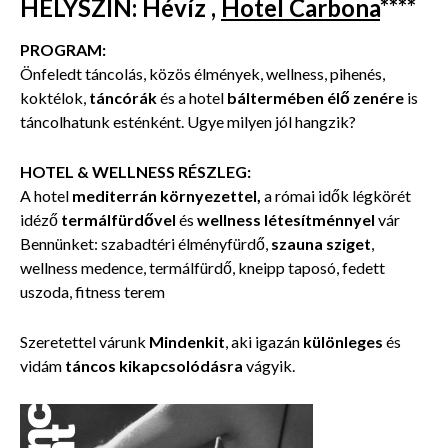
HELYSZÍN
:
Hévíz
,
Hotel Carbona
****
PROGRAM:
Önfeledt táncolás, közös élmények, wellness, pihenés,
koktélok,
táncórák
és a hotel
báltermében élő zenére
is
táncolhatunk esténként. Ugye milyen jól hangzik?
HOTEL & WELLNESS RÉSZLEG:
A hotel
mediterrán környezettel,
a római idők légkörét
idéző
termálfürdővel
és
wellness létesítménnyel
vár
Bennünket: szabadtéri élményfürdő,
szauna sziget
,
wellness medence, termálfürdő, kneipp taposó, fedett
uszoda, fitness terem
Szeretettel várunk
Mindenkit
, aki igazán
különleges
és
vidám
táncos kikapcsolódásra
vágyik.