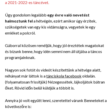
a 2021-2022-es táncévet.
Úgy gondolom legalább
egy évre való nevetést
halmoztunk fel
a hétvégén, ezért amikor úgy érzitek,
szükségetek van egy kis vidámságra, vegyetek le egy
emléket a polcról.
Gáborral közösen reméljük, hogy jól éreztétek magatokat
és bízunk benne, hogy idén semmi nem áll útjába a táncos
programjainknak.
Nagyon sok fotót és videót készítettünk a hétvége alatt,
néhányat már láttok is a
tánciskola facebook
oldalán.
(folyamatosan frissítjük) Nézegessétek, lájkoljátok bátran
őket. Rövid időn belül küldjük a többit is.
Annyira jó volt együtt lenni, szeretettel várunk Benneteket a
következőre is: