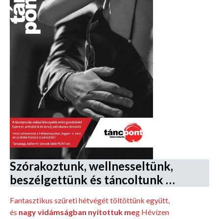
Szórakoztunk, wellnesseltünk,
beszélgettünk és táncoltunk …
Fantasztikus szüreti hétvégét töltöttünk együtt,
és
nagy vidámságban nyitottuk me
g Hévízen