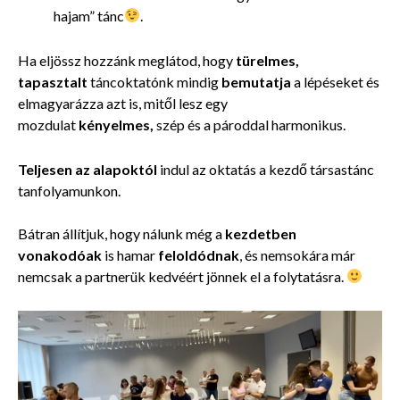
hajam” tánc
.
Ha eljössz hozzánk meglátod, hogy
türelmes,
tapasztalt
táncoktatónk mindig
bemutatja
a lépéseket és
elmagyarázza azt is, mitől lesz egy
mozdulat
kényelmes,
szép és a pároddal harmonikus.
Teljesen
az alapoktól
indul az oktatás a kezdő társastánc
tanfolyamunkon.
Bátran állítjuk, hogy nálunk még a
kezdetben
vonakodóak
is hamar
feloldódnak
, és nemsokára már
nemcsak a partnerük kedvéért jönnek el a folytatásra.