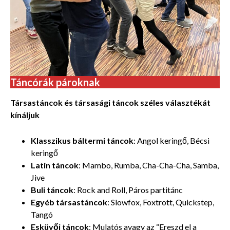
Táncórák pároknak
Társastáncok és társasági táncok széles választékát
kínáljuk
Klasszikus báltermi táncok
: Angol keringő, Bécsi
keringő
Latin táncok
: Mambo, Rumba, Cha-Cha-Cha, Samba,
Jive
Buli táncok
: Rock and Roll, Páros partitánc
Egyéb társastáncok
: Slowfox, Foxtrott, Quickstep,
Tangó
Esküvői táncok
: Mulatós avagy az “Ereszd el a