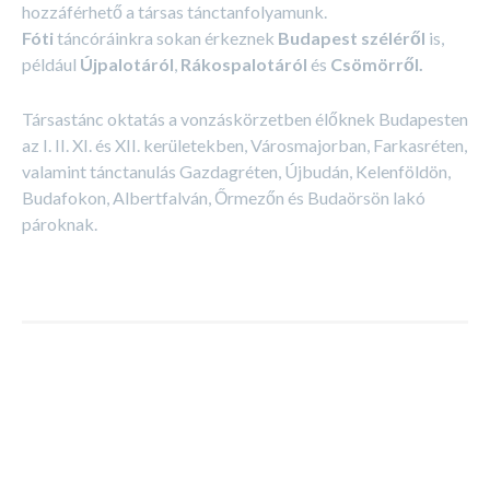
hozzáférhető a társas tánctanfolyamunk.
Fóti
táncóráinkra sokan érkeznek
Budapest széléről
is,
például
Újpalotáról
,
Rákospalotáról
és
Csömörről.
Társastánc oktatás a vonzáskörzetben élőknek Budapesten
az I. II. XI. és XII. kerületekben, Városmajorban, Farkasréten,
valamint tánctanulás Gazdagréten, Újbudán, Kelenföldön,
Budafokon, Albertfalván, Őrmezőn és Budaörsön lakó
pároknak.