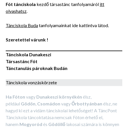
Fót tánciskola
kezdő társastánc tanfolyamáról
itt
olvashatsz
.
Tánciskola Buda
tanfolyamainkat ide kattintva látod.
Szeretettel várunk !
Tánciskola Dunakeszi
Társastánc Fót
Tánctanulás pároknak Budán
Tánciskola vonzáskörzete
Ha Fóton
vagy
Dunakeszi környékén
élsz,
például
Gödön
,
Csomádon
vagy
Őrbottyánban
élsz, ne
hagyd ki ezt a vidám tánciskolai lehetőséget! A TáncPont
Tánciskola táncoktatása nemcsak Fóton érhető el,
hanem
Mogyoród
és
Gödöllő
lakosai számára is könnyen