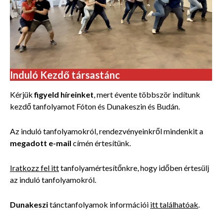
Induló Kezdő társastánc
Kérjük
figyeld híreinket
, mert évente többször indítunk
kezdő tanfolyamot Fóton és Dunakeszin és Budán.
Az induló tanfolyamokról, rendezvényeinkről mindenkit a
megadott e-mail
címén értesítünk.
Iratkozz fel itt
tanfolyamértesítőnkre, hogy időben értesülj
az induló tanfolyamokról.
Dunakeszi
tánctanfolyamok információi
itt találhatóak
.