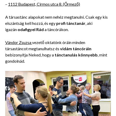
–
1112 Budapest, Cirmos utca 8. (Őrmező)
A társastánc alapokat nem nehéz megtanulni. Csak egy kis
elszántság kell hozzá, és egy
profi tánctanár
, aki
igazán
odafigyel Rád
a táncórákon.
Vándor Zsuzsa
vezető oktatónk óráin minden
társastáncot megtanulhatsz és
vidám táncóráin
bebizonyítja Neked, hogy a
tánctanulás könnyebb
, mint
gondolnád.