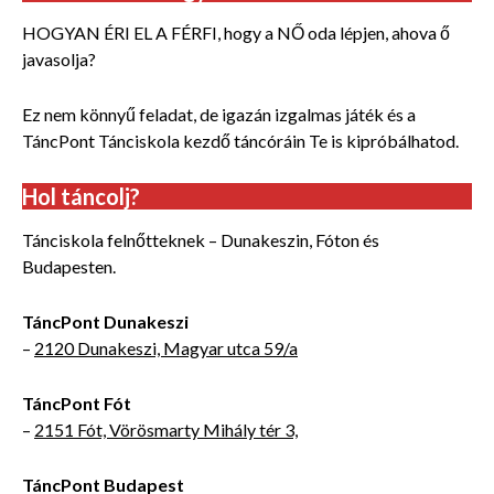
HOGYAN ÉRI EL A FÉRFI, hogy a NŐ oda lépjen, ahova ő
javasolja?
Ez nem könnyű feladat, de igazán izgalmas játék és a
TáncPont Tánciskola kezdő táncóráin Te is kipróbálhatod.
Hol táncolj?
Tánciskola felnőtteknek – Dunakeszin, Fóton és
Budapesten.
TáncPont Dunakeszi
–
2120 Dunakeszi, Magyar utca 59/a
TáncPont Fót
–
2151 Fót, Vörösmarty Mihály tér 3,
TáncPont Budapest