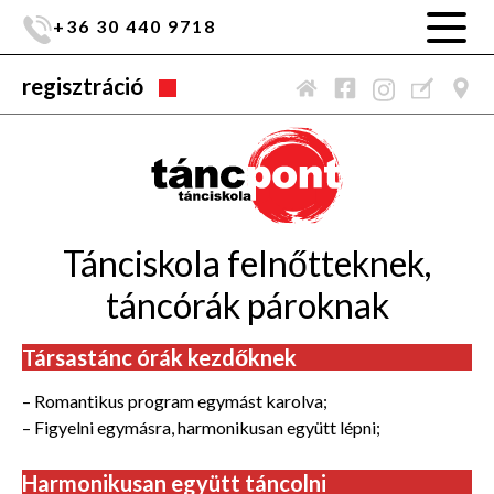
+36 30 440 9718
regisztráció
Tánciskola felnőtteknek,
táncórák pároknak
Társastánc órák kezdőknek
– Romantikus program egymást karolva;
– Figyelni egymásra, harmonikusan együtt lépni;
Harmonikusan együtt táncolni