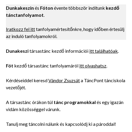
Dunkakeszin
és
Fóton
évente többször indítunk
kezdő
tánctanfolyamot
.
Iratkozz fel itt
tanfolyamértesítőnkre, hogy időben értesülj
az induló tanfolyamokról.
Dunakeszi
társastánc kezdő információi
itt találhatóak
.
Fót
kezdő társastánc tanfolyamáról
itt olvashatsz
.
Kérdéseiddel keresd
Vándor Zsuzsát
a TáncPont tánciskola
vezetőjét.
A társastánc órákon túl
tánc programokkal
és egy igazán
vidám közösséggel várunk.
Tanulj meg táncolni nálunk és kapcsolódj ki a pároddal!