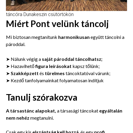
táncóra Dunakeszin csütörtökön
Miért Pont velünk táncolj
Mi biztosan megtanítunk
harmonikusan
együtt táncolni a
pároddal.
➤ Nálunk végig a
saját pároddal táncolhatsz;
➤ Hazavihető
figura leírásokat
kapsz tőlünk;
➤
Szakképzett
és
türelmes
táncoktatóval várunk;
➤ Kezdő tanfolyamainkat folyamatosan indítjuk
Tanulj szórakozva
A társastánc alapokat,
a társasági táncokat
egyáltalán
nem nehéz
megtanulni.
Csak egy kis
elszántság kell hozzá
, és egy
profi