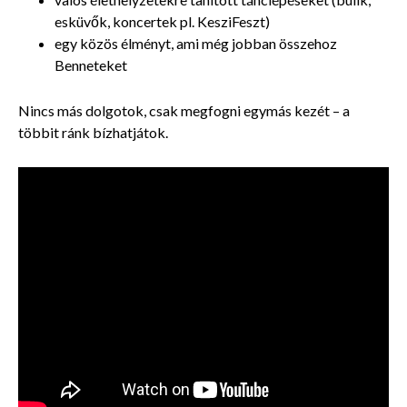
esküvők, koncertek pl. KesziFeszt)
egy közös élményt, ami még jobban összehoz
Benneteket
Nincs más dolgotok, csak megfogni egymás kezét – a
többit ránk bízhatjátok.