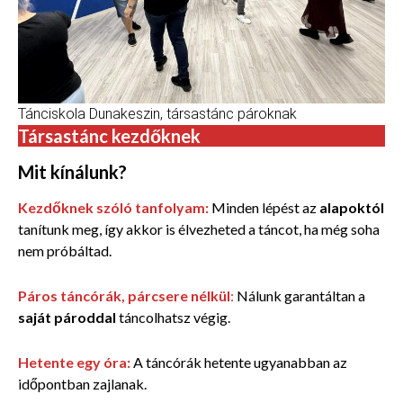
Tánciskola Dunakeszin, társastánc pároknak
Társastánc kezdőknek
Mit kínálunk?
Kezdőknek szóló tanfolyam:
Minden lépést az
alapoktól
tanítunk meg, így akkor is élvezheted a táncot, ha még soha
nem próbáltad.
Páros táncórák, párcsere nélkül
:
Nálunk garantáltan a
saját pároddal
táncolhatsz végig.
Hetente egy óra:
A táncórák hetente ugyanabban az
időpontban zajlanak.