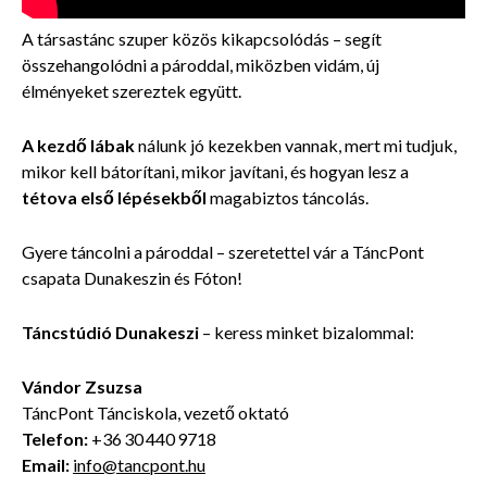
A társastánc szuper közös kikapcsolódás – segít
összehangolódni a pároddal, miközben vidám, új
élményeket szereztek együtt.
A kezdő lábak
nálunk jó kezekben vannak, mert mi tudjuk,
mikor kell bátorítani, mikor javítani, és hogyan lesz a
tétova első lépésekből
magabiztos táncolás.
Gyere táncolni a pároddal – szeretettel vár a TáncPont
csapata Dunakeszin és Fóton!
Táncstúdió Dunakeszi
– keress minket bizalommal:
Vándor Zsuzsa
TáncPont Tánciskola, vezető oktató
Telefon:
+36 30 440 9718
Email:
info@tancpont.hu