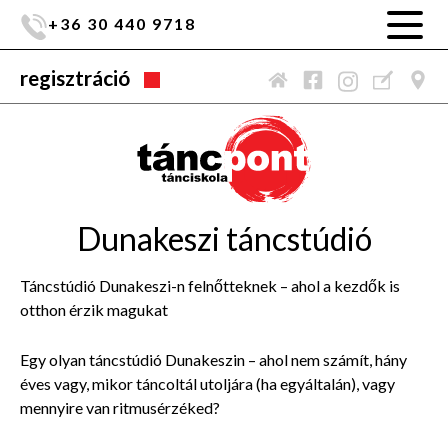
+36 30 440 9718
regisztráció
Dunakeszi táncstúdió
Táncstúdió Dunakeszi-n felnőtteknek – ahol a kezdők is
otthon érzik magukat
Egy olyan táncstúdió Dunakeszin – ahol nem számít, hány
éves vagy, mikor táncoltál utoljára (ha egyáltalán), vagy
mennyire van ritmusérzéked?