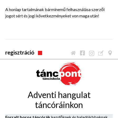
A honlap tartalmának bárminemű felhasználása szerzői
jogot sért és jogi következményeket von maga után!
Táncstúdió.
regisztráció
Adventi hangulat
táncóráinkon
Forralt boros táncórák
kezdőknek és haladókbbaknak