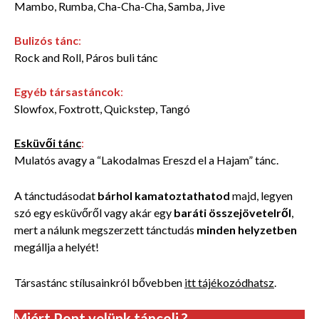
Mambo, Rumba, Cha-Cha-Cha, Samba, Jive
Bulizós tánc
:
Rock and Roll, Páros buli tánc
Egyéb társastáncok
:
Slowfox, Foxtrott, Quickstep, Tangó
Esküvői tánc
:
Mulatós avagy a “Lakodalmas Ereszd el a Hajam” tánc.
A tánctudásodat
bárhol kamatoztathatod
majd, legyen
szó egy esküvőről vagy akár egy
baráti összejövetelről
,
mert a
nálunk megszerzett tánctudás
minden helyzetben
megállja a helyét!
Társastánc stílusainkról bővebben
itt tájékozódhatsz
.
Miért Pont velünk táncolj ?