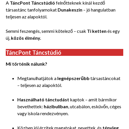
A
TáncPont Táncstúdió
felnőtteknek kínál kezdő
társastánc tanfolyamokat
Dunakeszin
– jó hangulatban
teljesen az alapoktól.
Semmi feszengés, semmi kötelező – csak
Ti ketten
és egy
új,
közös élmény.
TáncPont Táncstúdió
Mi történik nálunk?
Megtanulhatjátok a
legnépszerűbb
társastáncokat
– teljesen az alapoktól.
Használható tánctudást
kaptok – amit bármikor
bevethettek:
házibuliban
, utcabálon, esküvőn, céges
vagy iskola rendezvényen.
Közben jól érzitek magatokat, nevettek, és
tényleg