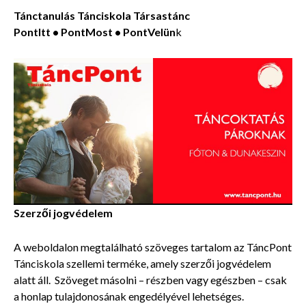
Tánctanulás Tánciskola Társastánc
PontItt • PontMost • PontVelün
k
Szerzői jogvédelem
A weboldalon megtalálható szöveges tartalom az TáncPont
Tánciskola szellemi terméke, amely szerzői jogvédelem
alatt áll. Szöveget másolni – részben vagy egészben – csak
a honlap tulajdonosának engedélyével lehetséges.