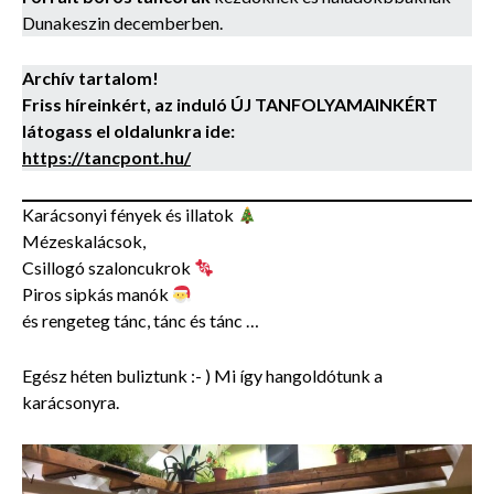
Dunakeszin decemberben.
Archív tartalom!
Friss híreinkért, az induló ÚJ TANFOLYAMAINKÉRT
látogass el oldalunkra ide:
https://tancpont.hu/
Karácsonyi fények és illatok
Mézeskalácsok,
Csillogó szaloncukrok
Piros sipkás manók
és rengeteg tánc, tánc és tánc …
Egész héten buliztunk :- ) Mi így hangoldótunk a
karácsonyra.