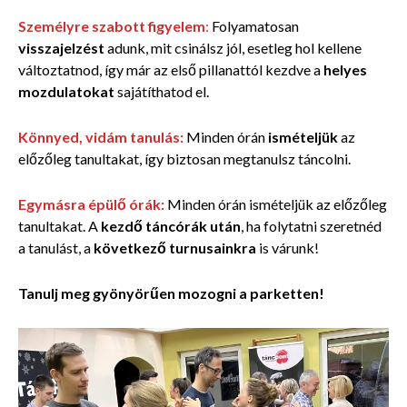
Személyre szabott figyelem
:
Folyamatosan
visszajelzést
adunk, mit csinálsz jól, esetleg hol kellene
változtatnod, így már az első pillanattól kezdve a
helyes
mozdulatokat
sajátíthatod el.
Könnyed, vidám tanulás:
Minden órán
ismételjük
az
előzőleg tanultakat, így biztosan megtanulsz táncolni.
Egymásra épülő órák:
Minden órán ismételjük az előzőleg
tanultakat. A
kezdő táncórák után
, ha folytatni szeretnéd
a tanulást, a
következő turnusainkra
is várunk!
Tanulj meg gyönyörűen mozogni a parketten!