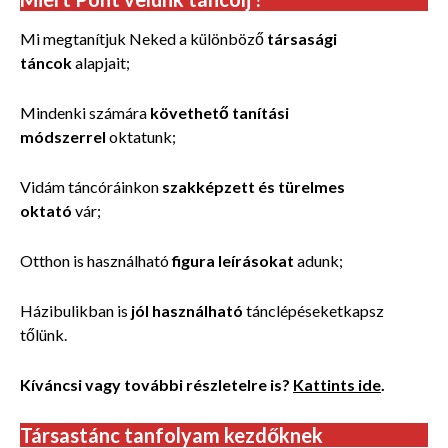
Mi megtanítjuk Neked a különböző
társasági
táncok
alapjait;
Mindenki számára
követhető tanítási
módszerrel
oktatunk;
Vidám táncóráinkon
szakképzett és türelmes
oktató
vár;
Otthon is használható
figura leírásokat
adunk;
Házibulikban is
jól használható
tánclépéseketkapsz
tőlünk.
Kíváncsi vagy további részletelre is?
Kattints ide
.
Társastánc tanfolyam kezdőknek