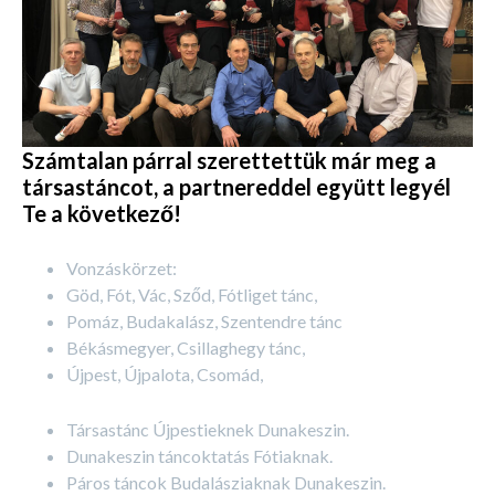
Számtalan párral szerettettük már meg a
társastáncot, a partnereddel együtt legyél
Te a következő!
Vonzáskörzet:
Göd, Fót, Vác, Sződ, Fótliget tánc,
Pomáz, Budakalász, Szentendre tánc
Békásmegyer, Csillaghegy tánc,
Újpest, Újpalota, Csomád,
Társastánc Újpestieknek Dunakeszin.
Dunakeszin táncoktatás Fótiaknak.
Páros táncok Budalásziaknak Dunakeszin.