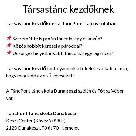
Társastánc kezdőknek
Társastánc kezdőknek a TáncPont Tánciskolában
Szeretnél Te is profin táncolni egy esküvőn?
Közös hobbit keresel a pároddal?
Ücsörgés helyett inkább táncolnál egy lagziban?
Társastánc kezdő
tanfolyamunk a tökéletes alkalom arra,
hogy megtedd az első lépéseket!
A TáncPont tánciskola
Dunakeszi
szélén és
Fót
szívében
vár.
TáncPont tánciskola Dunakeszi
Keszi Center (Kávézó fölött)
2120 Dunakeszi, Fő út 70. I. emelet