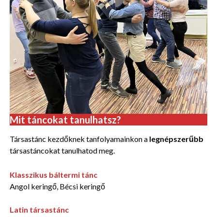
Mit táncokat tanulhatsz?
Társastánc kezdőknek tanfolyamainkon a
legnépszerűbb
társastáncokat tanulhatod meg.
Klasszikus báltermi tánc
Angol keringő, Bécsi keringő
Latin társastánc