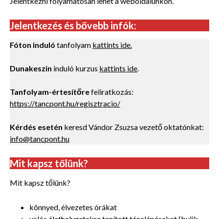
Jelentkezni folyamatosan lehet a weboldalunkon.
Jelentkezés és bővebb infók:
Fóton induló
tanfolyam
kattints ide.
Dunakeszin
induló kurzus
kattints ide
.
Tanfolyam-értesítőre
feliratkozás:
https://tancpont.hu/regisztracio/
Kérdés esetén
keresd Vándor Zsuzsa vezető oktatónkat:
info@tancpont.hu
Mit kapsz tőlünk?
Mit kapsz tőlünk?
könnyed, élvezetes órákat
valós élethelyzetekre tanított tánclépéseket (bulik,