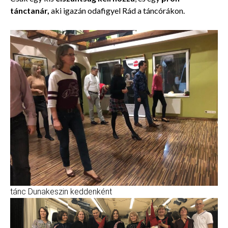
tánctanár,
aki igazán odafigyel Rád a táncórákon.
tánc Dunakeszin keddenként