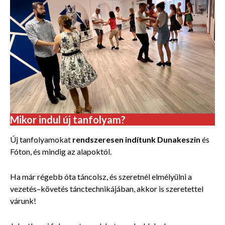
Mikor indul új tanfolyam?
Új tanfolyamokat
rendszeresen indítunk Dunakeszin
és
Fóton, és mindig az alapoktól.
Ha már régebb óta táncolsz, és szeretnél elmélyülni a
vezetés–követés tánctechnikájában, akkor is szeretettel
várunk!