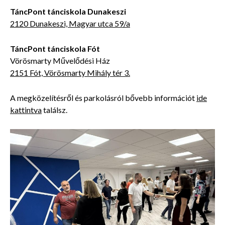
TáncPont tánciskola Dunakeszi
2120 Dunakeszi, Magyar utca 59/a
TáncPont tánciskola Fót
Vörösmarty Művelődési Ház
2151 Fót, Vörösmarty Mihály tér 3.
A megközelítésről és parkolásról bővebb információt
ide
kattintva
találsz.