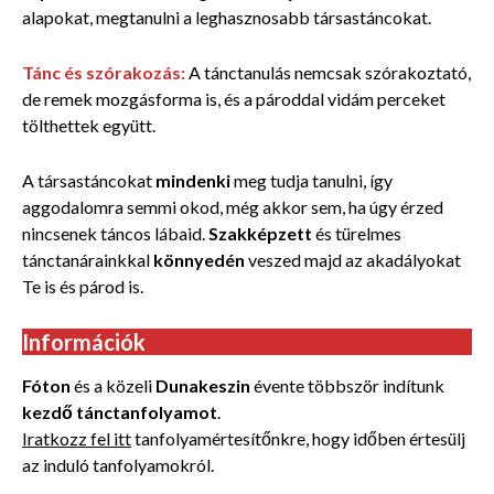
alapokat, megtanulni a leghasznosabb társastáncokat.
Tánc és szórakozás:
A tánctanulás nemcsak szórakoztató,
de remek mozgásforma is, és a pároddal vidám perceket
tölthettek együtt.
A társastáncokat
mindenki
meg tudja tanulni, így
aggodalomra semmi okod, még akkor sem, ha úgy érzed
nincsenek táncos lábaid.
Szakképzett
és türelmes
tánctanárainkkal
könnyedén
veszed majd az akadályokat
Te is és párod is.
Információk
Fóton
és a közeli
Dunakeszin
évente többször indítunk
kezdő tánctanfolyamot
.
Iratkozz fel itt
tanfolyamértesítőnkre, hogy időben értesülj
az induló tanfolyamokról.