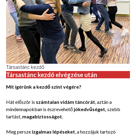
Társastánc kezdő
Társastánc kezdő elvégzése után
Mit ígérünk a kezdő szint végére?
Hát először is
számtalan vidám táncórát
, aztán a
mindennapokban is észrevehető
jókedvűséget,
szebb
tartást,
magabiztosságot
.
Meg persze
izgalmas lépéseket
, a hozzájuk tartozó