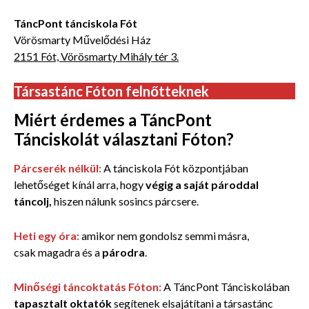
TáncPont tánciskola Fót
Vörösmarty Művelődési Ház
2151 Fót, Vörösmarty Mihály tér 3.
Társastánc Fóton felnőtteknek
Miért érdemes a TáncPont
Tánciskolát választani Fóton?
Párcserék nélkül:
A tánciskola Fót központjában
lehetőséget kínál arra, hogy
végig a saját pároddal
táncolj,
hiszen nálunk sosincs párcsere.
Heti egy óra:
amikor nem gondolsz semmi másra,
csak magadra
és a
párodra
.
Minőségi táncoktatás Fóton:
A TáncPont Tánciskolában
tapasztalt oktatók
segítenek elsajátítani a társastánc