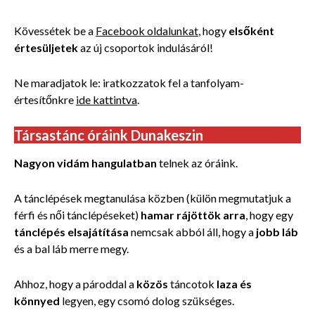
Kövessétek be a
Facebook oldalunkat
, hogy
elsőként
értesüljetek
az új csoportok indulásáról!
Ne maradjatok le: iratkozzatok fel a tanfolyam-
értesítőnkre
ide kattintva
.
Társastánc óráink Dunakeszin
Nagyon vidám hangulatban
telnek az óráink.
A tánclépések megtanulása közben (külön megmutatjuk a
férfi és női tánclépéseket)
hamar rájöttök arra
, hogy egy
tánclépés elsajátítása
nemcsak abból áll, hogy a
jobb láb
és a bal láb merre megy.
Ahhoz, hogy a pároddal a
közös
táncotok
laza és
könnyed
legyen, egy csomó dolog szükséges.