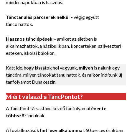
mindennapokban is hasznos.
Tánctanulás párcserék nélkül
–
végig együtt
táncolhattok.
Hasznos tánclépések
–
amiket az életben is
alkalmazhattok, a házibulikban, koncerteken, szilveszteri
esteken, iskolai bálokon.
Katt ide
, hogy lássátok hol vagyunk,
milyen
is nálunk egy
táncóra, milyen táncokat tanulhattok, és
mikor
indítunk
új
tanfolyamot Dunakeszin.
Miért válaszd a TáncPontot?
A TáncPont társastánc kezdő tanfolyamai
évente
többször
indulnak.
A foglalkozások
heti egy alkalommal
, 60 perces órákban