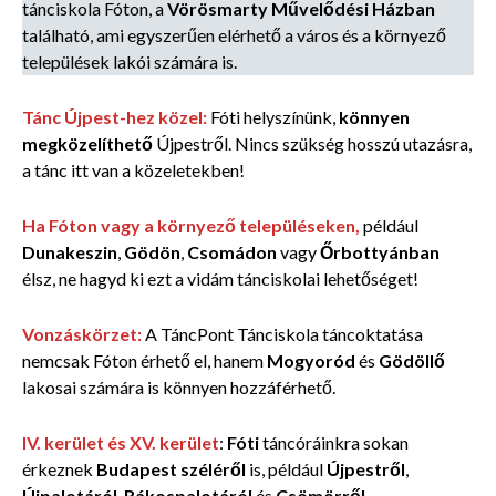
tánciskola Fóton, a
Vörösmarty Művelődési Házban
található, ami egyszerűen elérhető a város és a környező
települések lakói számára is.
Tánc Újpest-hez közel:
Fóti helyszínünk,
könnyen
megközelíthető
Újpestről. Nincs szükség hosszú utazásra,
a tánc itt van a közeletekben!
Ha Fóton vagy a környező településeken,
például
Dunakeszin
,
Gödön
,
Csomádon
vagy
Őrbottyánban
élsz, ne hagyd ki ezt a vidám tánciskolai lehetőséget!
Vonzáskörzet:
A TáncPont Tánciskola táncoktatása
nemcsak Fóton érhető el, hanem
Mogyoród
és
Gödöllő
lakosai számára is könnyen hozzáférhető.
IV. kerület és XV. kerület
:
Fóti
táncóráinkra sokan
érkeznek
Budapest széléről
is, például
Újpestről
,
Újpalotáról
,
Rákospalotáról
és
Csömörről.