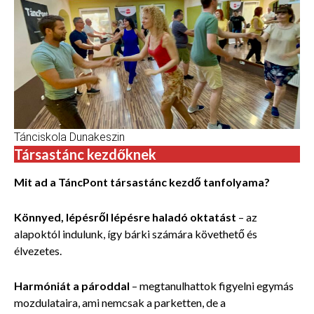
Tánciskola Dunakeszin
Társastánc kezdőknek
Mit ad a TáncPont társastánc kezdő tanfolyama?
Könnyed, lépésről lépésre haladó oktatást
– az
alapoktól indulunk, így bárki számára követhető és
élvezetes.
Harmóniát a pároddal
– megtanulhattok figyelni egymás
mozdulataira, ami nemcsak a parketten, de a