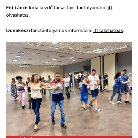
Fót tánciskola
kezdő társastánc tanfolyamáról
itt
olvashatsz
.
Dunakeszi
tánctanfolyamok információi
itt találhatóak
.