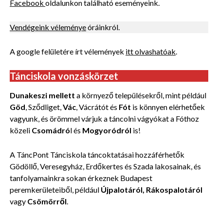
Facebook
oldalunkon található eseményeink.
Vendégeink véleménye
óráinkról.
A google felületére írt vélemények
itt olvashatóak
.
Tánciskola vonzáskörzet
Dunakeszi mellett
a környező településekről, mint például
Göd
, Sződliget,
Vác
, Vácrátót és
Fót
is könnyen elérhetőek
vagyunk, és örömmel várjuk a táncolni vágyókat a Fóthoz
közeli
Csomádró
l és
Mogyoródról
is!
A TáncPont Tánciskola táncoktatásai hozzáférhetők
Gödöllő, Veresegyház, Erdőkertes és Szada lakosainak, és
tanfolyamainkra sokan érkeznek Budapest
peremkerületeiből, például
Újpalotáról, Rákospalotáról
vagy
Csömörről
.