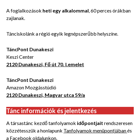
A foglalkozások
heti egy alkalommal
, 60 perces órákban
zajlanak.
Tánciskolánk a régió egyik legnépszerűbb helyszíne.
TáncPont Dunakeszi
Keszi Center
2120 Dunakeszi, Fő út 70. I.emelet
TáncPont Dunakeszi
Amazon Mozgásstúdió
2120 Dunakeszi, Magyar utca 59/a
Tánc információk és jelentkezés
A társastánc kezdő tanfolyamok
időpontjait
rendszeresen
közzétesszük a honlapunk
Tanfolyamok menüpontjában
és
a Facebook oldalunkon.