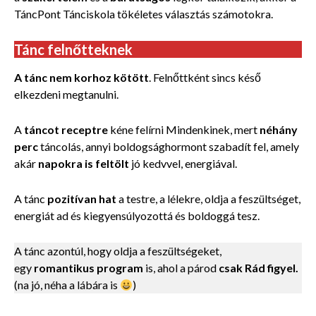
TáncPont Tánciskola tökéletes választás számotokra.
Tánc felnőtteknek
A tánc nem korhoz kötött
. Felnőttként sincs késő
elkezdeni megtanulni.
A
táncot receptre
kéne felírni Mindenkinek, mert
néhány
perc
táncolás, annyi boldogsághormont szabadít fel, amely
akár
napokra is feltölt
jó kedvvel, energiával.
A tánc
pozitívan hat
a testre, a lélekre, oldja a feszültséget,
energiát ad és kiegyensúlyozottá és boldoggá tesz.
A tánc azontúl, hogy oldja a feszültségeket,
egy
romantikus program
is, ahol a párod
csak Rád figyel.
(na jó, néha a lábára is
)