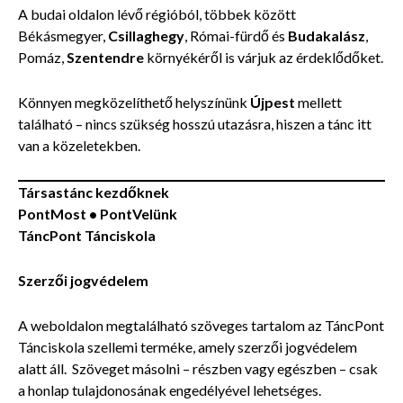
A budai oldalon lévő régióból, többek között
Békásmegyer,
Csillaghegy
, Római-fürdő és
Budakalász
,
Pomáz,
Szentendre
környékéről is várjuk az érdeklődőket.
Könnyen megközelíthető helyszínünk
Újpest
mellett
található – nincs szükség hosszú utazásra, hiszen a tánc itt
van a közeletekben.
Társastánc kezdőknek
PontMost •
PontVelünk
TáncPont Tánciskola
Szerzői jogvédelem
A weboldalon megtalálható szöveges tartalom az TáncPont
Tánciskola szellemi terméke, amely szerzői jogvédelem
alatt áll. Szöveget másolni – részben vagy egészben – csak
a honlap tulajdonosának engedélyével lehetséges.