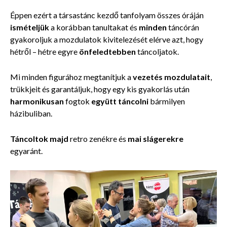
Éppen ezért a társastánc kezdő tanfolyam összes óráján
ismételjük
a korábban tanultakat és
minden
táncórán
gyakoroljuk a mozdulatok kivitelezését elérve azt, hogy
hétről – hétre egyre
önfeledtebben
táncoljatok.
Mi minden figurához megtanítjuk a
vezetés mozdulatait
,
trükkjeit és garantáljuk, hogy egy kis gyakorlás után
harmonikusan
fogtok
együtt táncolni
bármilyen
házibuliban.
Táncoltok majd
retro zenékre és
mai slágerekre
egyaránt.