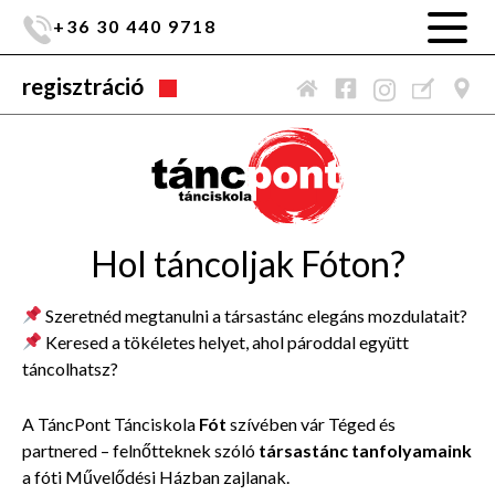
+36 30 440 9718
regisztráció
Hol táncoljak Fóton?
Szeretnéd megtanulni a társastánc elegáns mozdulatait?
Keresed a tökéletes helyet, ahol pároddal együtt
táncolhatsz?
A TáncPont Tánciskola
Fót
szívében vár Téged és
partnered – felnőtteknek szóló
társastánc tanfolyamaink
a fóti Művelődési Házban zajlanak.