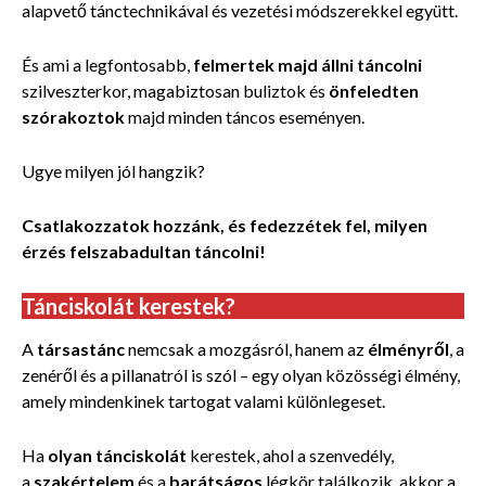
alapvető tánctechnikával és vezetési módszerekkel együtt.
És ami a legfontosabb,
felmertek majd állni táncolni
szilveszterkor, magabiztosan buliztok és
önfeledten
szórakoztok
majd minden táncos eseményen.
Ugye milyen jól hangzik?
Csatlakozzatok hozzánk, és fedezzétek fel, milyen
érzés felszabadultan táncolni!
Tánciskolát kerestek?
A
társastánc
nemcsak a mozgásról, hanem az
élményről
, a
zenéről és a pillanatról is szól – egy olyan közösségi élmény,
amely mindenkinek tartogat valami különlegeset.
Ha
olyan tánciskolát
kerestek, ahol a szenvedély,
a
szakértelem
és a
barátságos
légkör találkozik, akkor a