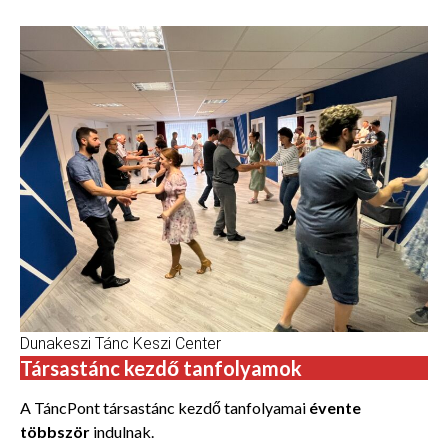
Dunakeszi Tánc Keszi Center
Társastánc kezdő tanfolyamok
A TáncPont társastánc kezdő tanfolyamai
évente
többször
indulnak.