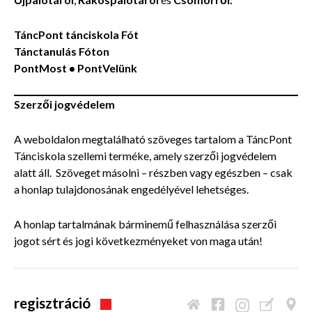
TáncPont tánciskola Fót
Tánctanulás Fóton
PontMost • PontVelünk
Szerzői jogvédelem
A weboldalon megtalálható szöveges tartalom a TáncPont
Tánciskola szellemi terméke, amely szerzői jogvédelem
alatt áll. Szöveget másolni – részben vagy egészben – csak
a honlap tulajdonosának engedélyével lehetséges.
A honlap tartalmának bárminemű felhasználása szerzői
jogot sért és jogi következményeket von maga után!
regisztráció