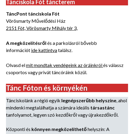
Tánciskola Fót táncterem
TáncPont tánciskola Fót
Vörösmarty Művelődési Ház
2151 Fót, Vörösmarty Mihály tér 3,
A
megközelítésről
és
a
parkolásról bővebb
információt
ide kattintva
találsz.
Olvasd el
mit mondtak vendégeink az óráinkról
és válassz
csoportos vagy privát táncóráink közül.
Tánc Fóton és környékén
Tánciskolánk a régió egyik
legnépszerűbb helyszíne
, ahol
mindenki megtalálhatja a számára ideális
társastánc
tanfolyamot, legyen szó kezdőkről vagy újrakezdőkről.
Központi és
könnyen megközelíthető
helyszín:
A