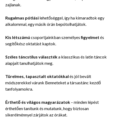
zajlanak.
Rugalmas pótlási
l
ehetőséggel, így ha kimaradtok egy
alkalommal, egy másik órán bepótolhatjátok.
Kis létszámú
csoportjainkban személyes
figyelmet
és
segítőkész oktatást kaptok.
Széles táncstílus
választék
a klasszikus és latin táncok
alapjait tanulhatjátok meg.
Türelmes, tapasztalt oktatókkal
és jól bevált
módszerekkel várunk Benneteket a társastánc kezdő
tanfolyamokra.
Érthető és világos magyarázatok
– minden lépést
érthetően tanítunk és mutatunk, hogy biztosan
sikerélménnyel zárjátok az órákat.