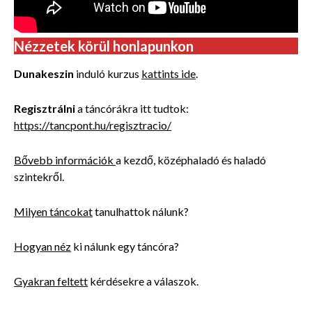
Nézzetek körül honlapunkon
Dunakeszin
induló kurzus
kattints ide
.
Regisztrálni
a táncórákra itt tudtok:
https://tancpont.hu/regisztracio/
Bővebb információk
a kezdő, középhaladó és haladó
szintekről.
Milyen táncokat
tanulhattok nálunk?
Hogyan néz
ki nálunk egy táncóra?
Gyakran feltett
kérdésekre a válaszok.