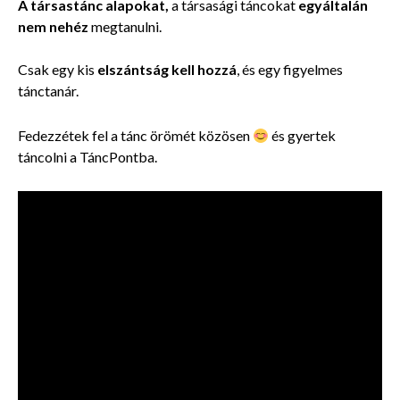
A társastánc alapokat,
a társasági táncokat
egyáltalán
nem nehéz
megtanulni.
Csak egy kis
elszántság kell hozzá
, és egy
figyelmes
tánctanár.
Fedezzétek fel a tánc örömét közösen
és gyertek
táncolni a TáncPontba.