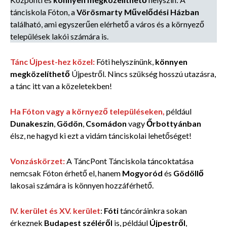
tánciskola Fóton, a
Vörösmarty Művelődési Házban
található, ami egyszerűen elérhető a város és a környező
települések lakói számára is.
Tánc Újpest-hez közel:
Fóti helyszínünk,
könnyen
megközelíthető
Újpestről. Nincs szükség hosszú utazásra,
a tánc itt van a közeletekben!
Ha Fóton vagy a környező településeken,
például
Dunakeszin
,
Gödön
,
Csomádon
vagy
Őrbottyánban
élsz, ne hagyd ki ezt a vidám tánciskolai lehetőséget!
Vonzáskörzet:
A TáncPont Tánciskola táncoktatása
nemcsak Fóton érhető el, hanem
Mogyoród
és
Gödöllő
lakosai számára is könnyen hozzáférhető.
IV. kerület és XV. kerület
:
Fóti
táncóráinkra sokan
érkeznek
Budapest széléről
is, például
Újpestről
,