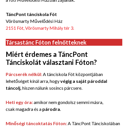
TáncPont tánciskola Fót
Vörösmarty Művelődési Ház
2151 Fót, Vörösmarty Mihály tér 3.
Társastánc Fóton felnőtteknek
Miért érdemes a TáncPont
Tánciskolát választani Fóton?
Párcserék nélkül:
A tánciskola Fót központjában
lehetőséget kínál arra, hogy
végig a saját pároddal
táncolj,
hiszen nálunk sosincs párcsere.
Heti egy óra:
amikor nem gondolsz semmi másra,
csak magadra
és a
párodra
.
Minőségi táncoktatás Fóton:
A TáncPont Tánciskolában