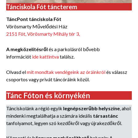
Tánciskola Fót táncterem
TáncPont tánciskola Fót
Vörösmarty Művelődési Ház
2151 Fót, Vörösmarty Mihály tér 3,
A
megközelítésről
és
a
parkolásról bővebb
információt
ide kattintva
találsz.
Olvasd el
mit mondtak vendégeink az óráinkról
és válassz
csoportos vagy privát táncóráink közül.
Tánc Fóton és környékén
Tánciskolánk a régió egyik
legnépszerűbb helyszíne
, ahol
mindenki megtalálhatja a számára ideális
társastánc
tanfolyamot, legyen szó kezdőkről vagy újrakezdőkről.
Központi és
könnyen megközelíthető
helyszín:
A