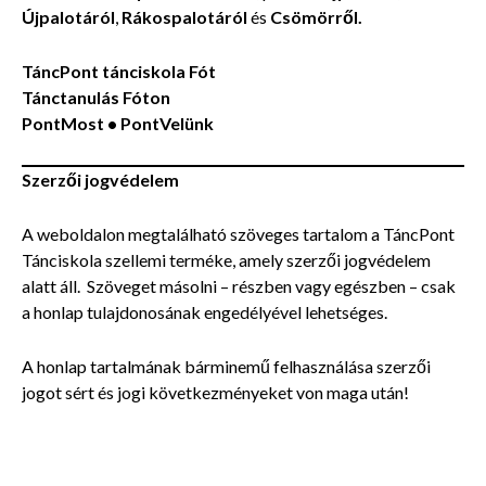
Újpalotáról
,
Rákospalotáról
és
Csömörről.
TáncPont tánciskola Fót
Tánctanulás Fóton
PontMost • PontVelünk
Szerzői jogvédelem
A weboldalon megtalálható szöveges tartalom a TáncPont
Tánciskola szellemi terméke, amely szerzői jogvédelem
alatt áll. Szöveget másolni – részben vagy egészben – csak
a honlap tulajdonosának engedélyével lehetséges.
A honlap tartalmának bárminemű felhasználása szerzői
jogot sért és jogi következményeket von maga után!