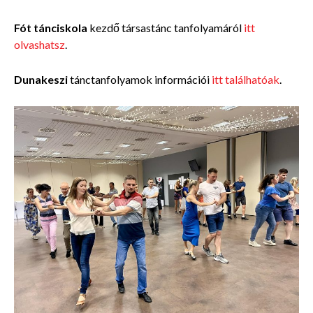
Fót tánciskola
kezdő társastánc tanfolyamáról
itt
olvashatsz
.
Dunakeszi
tánctanfolyamok információi
itt találhatóak
.