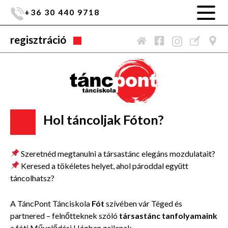
+36 30 440 9718
regisztráció
Hol táncoljak Fóton?
Szeretnéd megtanulni a társastánc elegáns mozdulatait?
Keresed a tökéletes helyet, ahol pároddal együtt
táncolhatsz?
A TáncPont Tánciskola
Fót
szívében vár Téged és
partnered – felnőtteknek szóló
társastánc tanfolyamaink
a fóti Művelődési Házban zajlanak.