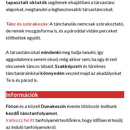
tapasztalt oktatók
segítenek elsajátítani a társastánc
alapokat, megtanulni a leghasznosabb társastáncokat.
Tánc és szórakozás:
A tánctanulás nemcsak szórakoztató,
de remek mozgásforma is, és a pároddal vidám perceket
tölthettek együtt.
A társastáncokat
mindenki
meg tudja tanulni, így
aggodalomra semmi okod, még akkor sem, ha úgy érzed
nincsenek táncos lábaid.
Szakképzett
és türelmes
tánctanárainkkal
könnyedén
veszed majd az akadályokat
Te is és párod is.
Információk
Fóton
és a közeli
Dunakeszin
évente többször indítunk
kezdő tánctanfolyamot
.
Iratkozz fel itt
tanfolyamértesítőnkre, hogy időben értesülj
az induló tanfolyamokról.