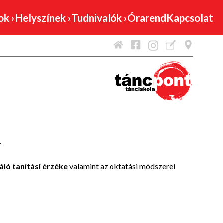
mok
›
Helyszínek
›
Tudnivalók
›
Órarend
Kapcsolat
.
áló tanítási érzéke
valamint az oktatási módszerei