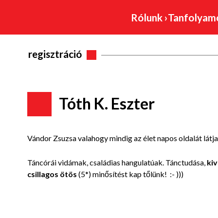
Rólunk
›
Tanfolya
regisztráció
Tóth K. Eszter
Vándor Zsuzsa valahogy mindig az élet napos oldalát látja
Táncórái vidámak, családias hangulatúak. Tánctudása,
kiv
csillagos ötös
(5*) minősítést kap tőlünk! :- )))