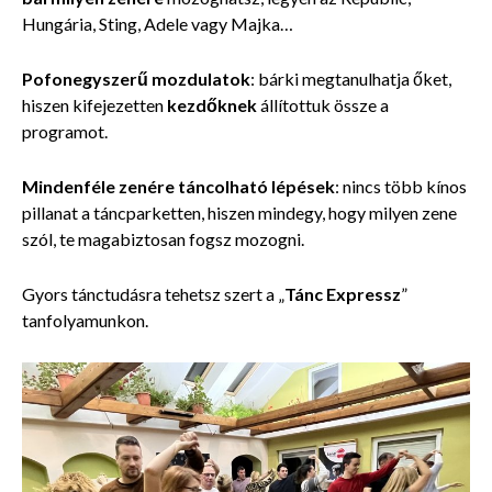
Hungária, Sting, Adele vagy Majka…
Pofonegyszerű mozdulatok
: bárki megtanulhatja őket,
hiszen kifejezetten
kezdőknek
állítottuk össze a
programot.
Mindenféle zenére táncolható lépések
: nincs több kínos
pillanat a táncparketten, hiszen mindegy, hogy milyen zene
szól, te magabiztosan fogsz mozogni.
Gyors tánctudásra tehetsz szert a „
Tánc Expressz
”
tanfolyamunkon.