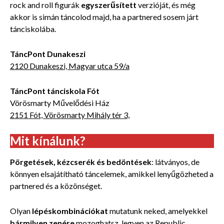
rock and roll figurák
egyszerűsített
verzióját, és még
akkor is simán táncolod majd, ha a partnered sosem járt
tánciskolába.
TáncPont Dunakeszi
2120 Dunakeszi, Magyar utca 59/a
TáncPont tánciskola Fót
Vörösmarty Művelődési Ház
2151 Fót, Vörösmarty Mihály tér 3,
Mit kínálunk?
Pörgetések, kézcserék és bedöntések
: látványos, de
könnyen elsajátítható táncelemek, amikkel lenyűgözheted a
partnered és a közönséget.
Olyan
lépéskombinációkat
mutatunk neked, amelyekkel
bármilyen zenére
mozoghatsz, legyen az Republic,