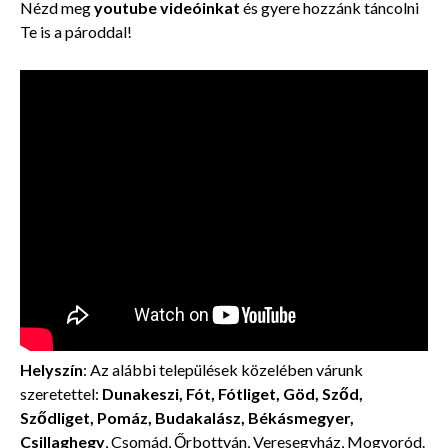
Nézd meg
youtube videóinkat
és gyere hozzánk táncolni
Te is a pároddal!
Helyszín
: Az alábbi települések közelében várunk
szeretettel:
Dunakeszi, Fót, Fótliget, Göd, Sződ,
Sződliget, Pomáz, Budakalász, Békásmegyer,
Csillaghegy
, Csomád, Őrbottyán, Veresegyház, Mogyoród.