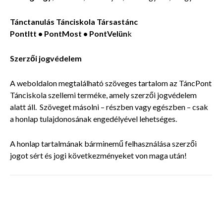
Tánctanulás Tánciskola Társastánc
PontItt • PontMost • PontVelün
k
Szerzői jogvédelem
A weboldalon megtalálható szöveges tartalom az TáncPont
Tánciskola szellemi terméke, amely szerzői jogvédelem
alatt áll. Szöveget másolni – részben vagy egészben – csak
a honlap tulajdonosának engedélyével lehetséges.
A honlap tartalmának bárminemű felhasználása szerzői
jogot sért és jogi következményeket von maga után!