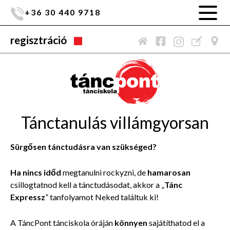
+36 30 440 9718
regisztráció
Tánctanulás villámgyorsan
Sürgősen tánctudásra van szükséged?
Ha nincs időd
megtanulni rockyzni, de
hamarosan
csillogtatnod kell a tánctudásodat, akkor a „
Tánc
Expressz
” tanfolyamot Neked találtuk ki!
A TáncPont tánciskola óráján
könnyen
sajátíthatod el a