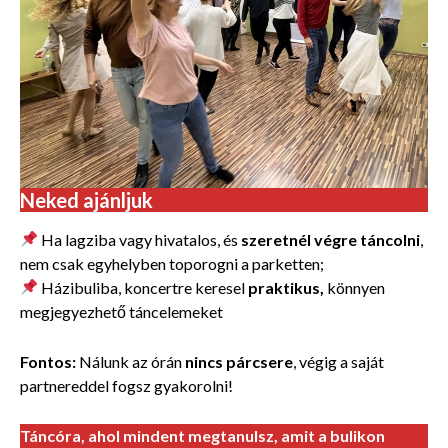
Neked ajánljuk
Ha lagziba vagy hivatalos, és
szeretnél végre táncolni
,
nem csak egyhelyben toporogni a parketten;
Házibuliba, koncertre keresel
praktikus,
könnyen
megjegyezhető táncelemeket
Fontos:
Nálunk az órán
nincs párcsere
, végig a saját
partnereddel fogsz gyakorolni!
Táncóra, ahol mindent megtanulsz, amit a bulikon