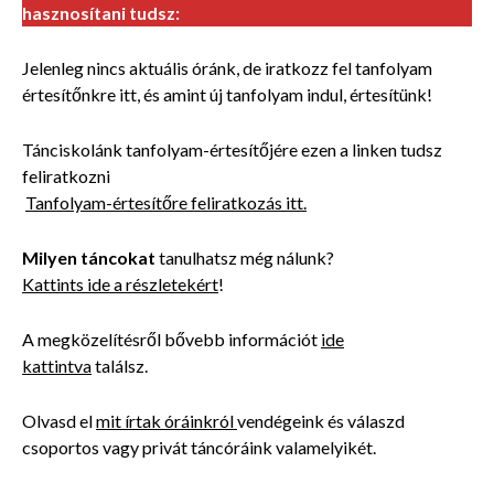
hasznosítani tudsz:
Jelenleg nincs aktuális óránk, de iratkozz fel tanfolyam
értesítőnkre itt, és amint új tanfolyam indul, értesítünk!
Tánciskolánk tanfolyam-értesítőjére ezen a linken tudsz
feliratkozni
Tanfolyam-értesítőre feliratkozás itt.
Milyen táncokat
tanulhatsz még nálunk?
Kattints ide a részletekért
!
A megközelítésről bővebb információt
ide
kattintva
találsz.
Olvasd el
mit írtak óráinkról
vendégeink és válaszd
csoportos vagy privát táncóráink valamelyikét.