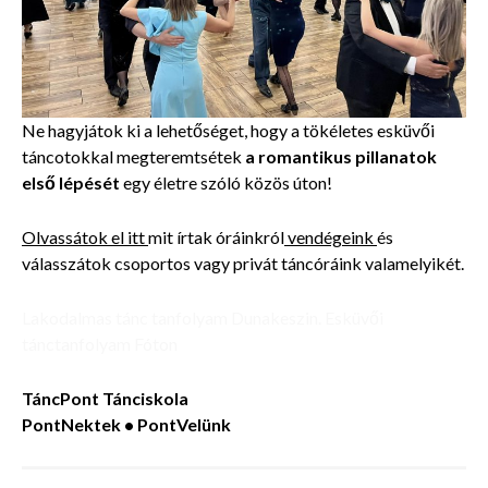
Ne hagyjátok ki a lehetőséget, hogy a tökéletes esküvői
táncotokkal megteremtsétek
a romantikus pillanatok
első lépését
egy életre szóló közös úton!
Olvassátok el itt
mit írtak óráinkról
vendégeink
és
válasszátok csoportos vagy privát táncóráink valamelyikét.
Lakodalmas tánc tanfolyam Dunakeszin. Esküvői
tánctanfolyam Fóton
TáncPont Tánciskola
PontNektek • PontVelünk