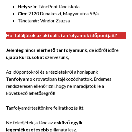
Helyszín
: TáncPont tánciskola
Cím:
2120 Dunakeszi, Magyar utca 59/a
Tánctanár: Vándor Zsuzsa
Hol találjátok az aktuális tanfolyamok időpontjait?
Jelenleg nincs elérhető tanfolyamunk
, de időről időre
újabb kurzusokat
szervezünk,
Az időpontokról és a részletekről a honlapunk
Tanfolyamok
rovatában tájékozódhattok. Érdemes
rendszeresen ellenőrizni, hogy ne maradjatok le a
következő lehetőségről!
Tanfolyamértesítőnkre feliratkozás itt.
Ne feledjétek, a tánc az
esküvő egyik
legemlékezetesebb
pillanata lesz.