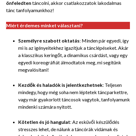
önfeledten
táncolni, akkor csatlakozzatok lakodalmas
tánc tanfolyamunkhoz!
Miért érdemes minket választani?
Személyre szabott oktatás
: Minden pár egyedi, így
mi is az igényeitekhez igazítjuk a tánclépéseket. Akár
a klasszikus keringőt, a dinamikus csárdást, vagy egy
egyedi koreográfiát álmodtatok meg, mi segítünk
megvalósítani!
Kezdők és haladók is jelentkezhetnek
: Teljesen
mindegy, hogy még soha nem léptetek táncparkettre,
vagy már gyakorlott táncosok vagytok, tanfolyamunk
mindenki számára nyitott.
Kötetlen és jó hangulat
: Az esküvői készülődés
stresszes lehet, de nálunk a táncórák vidámak és