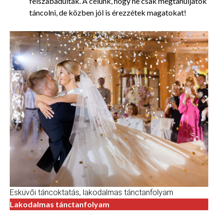
felszabadultak. A célunk, hogy ne csak megtanuljatok
táncolni, de közben jól is érezzétek magatokat!
Esküvői táncoktatás, lakodalmas tánctanfolyam
Lakodalmas tánctanfolyam