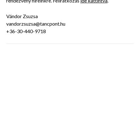
rendezvény híreinkre. Feliratkozás
ide kattintva
.
Vándor Zsuzsa
vandorzsuzsa@tancpont.hu
+36-30-440-9718