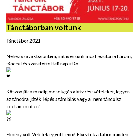
Tánctáborban voltunk
Tánctábor 2021
Nehéz szavakba önteni, mit is érzünk most, ezután a három,
tánccal és szeretettel teli nap után
Köszönjük a mindig mosolygós aktív részvételeket, legyen
az táncóra, játék, lépés számlálás vagy a „nem táncolsz
jobban, mint én”.
Élmény volt Veletek együtt lenni! Élveztük a tábor minden