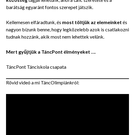
barátság egyaránt fontos szerepet játszik.
Kellemesen elfáradtunk, és
most töltjük az elemeinket
és
nagyon bízunk benne, hogy legközelebb azok is csatlakozni
tudnak hozzánk, akik most nem lehettek velünk.
Mert gyűjtjük a TáncPont élményeket ….
TáncPont Tánciskola csapata
Rövid videó a mi TáncOlimpiánkról: