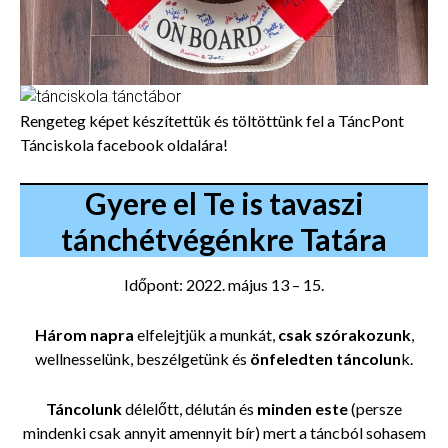
Rengeteg képet készítettük és töltöttünk fel a TáncPont
Tánciskola facebook oldalára!
Gyere el Te is tavaszi
tánchétvégénkre Tatára
Időpont: 2022. május 13 – 15.
Három napra
elfelejtjük a munkát,
csak szórakozunk
,
wellnesselünk, beszélgetünk és
önfeledten táncolun
k.
Táncolunk
délelőtt, délután és
minden este
(persze
mindenki csak annyit amennyit bír) mert a táncból sohasem