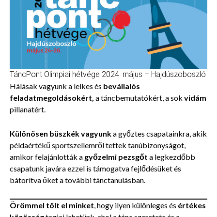
TáncPont Olimpiai hétvége 2024. május – Hajdúszoboszló
Hálásak vagyunk a lelkes és
bevállalós
feladatmegoldásokért,
a táncbemutatókért, a sok
vidám
pillanatért.
Különösen büszkék vagyunk
a győztes csapatainkra, akik
példaértékű sportszellemről tettek tanúbizonyságot,
amikor felajánlották a
győzelmi pezsgőt
a legkezdőbb
csapatunk javára ezzel is támogatva fejlődésüket és
bátorítva őket a további tánctanulásban.
Örömmel tölt el minket
, hogy ilyen különleges és
értékes
közösség
tagjai lehetünk, ahol a tánc szeretete és a