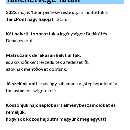
2022.
május 13-án pénteken este útjára indítottuk a
TáncPont nagy hajóját
Tatán.
Két helyről toboroztuk
a legénységet: Budáról és
Dunakesziről.
Matrózaink derekasan helyt álltak,
és akik időnként leszédültek a fedélzetről,
azoknak
mentőövet
dobtunk.
Jó szelünk volt,
csak úgy suhantunk a „step hopokkal” a
társastáncok szigete felé.
Köszönjük hajónaplóba írt élménybeszámolókat és
reméljük,
hogy sok közös hajóútra megyünk még együtt!