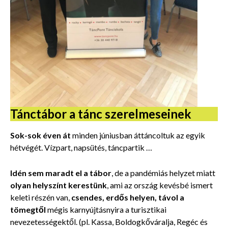
Tánctábor a tánc szerelmeseinek
Sok-sok éven át
minden júniusban áttáncoltuk az egyik
hétvégét. Vízpart, napsütés, táncpartik …
Idén sem maradt el a tábor
, de a pandémiás helyzet miatt
olyan helyszínt kerestünk
, ami az ország kevésbé ismert
keleti részén van,
csendes, erdős helyen, távol a
tömegtől
mégis karnyújtásnyira a turisztikai
nevezetességektől. (pl. Kassa, Boldogkőváralja, Regéc és