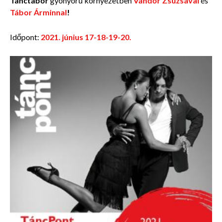
Tánctábor
g
yönyörű környezetben
Vándor Zsuzsával
és
Tábor Árminnal
!
Időpont:
2021. június 17-18-19-20.