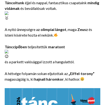
Táncoltunk
éjjel és nappal, fantasztikus csapataink
mindig
vidámak
és bevállalósak voltak.
A nyitó ünnepségre a
z olimpiai lángot
, maga
Zeusz
és
isteni kísérete hozta el nekünk.
Tánccipőben
teljesítettük
maratont
és a parkett valósággal izzott a hangulattól.
A hétvége folyamán sokan eljutottak az
„Eiffel-torony”
magasságáig is, ki
hajnali háromkor
, ki hatkor.