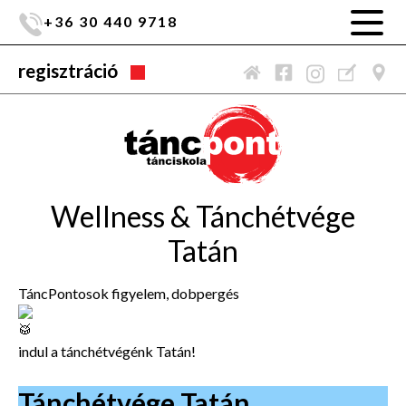
+36 30 440 9718
regisztráció
Wellness & Tánchétvége
Tatán
TáncPontosok figyelem, dobpergés
indul a tánchétvégénk Tatán!
Tánchétvége Tatán