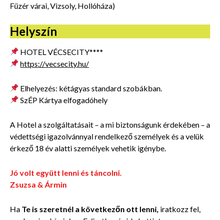
Füzér várai, Vizsoly, Hollóháza)
Helyszín
HOTEL VÉCSECITY****
https://vecsecity.hu/
Elhelyezés: kétágyas standard szobákban.
SzÉP Kártya elfogadóhely
A Hotel a szolgáltatásait – a mi biztonságunk érdekében – a
védettségi igazolvánnyal rendelkező személyek és a velük
érkező 18 év alatti személyek vehetik igénybe.
Jó volt együtt lenni és táncolni.
Zsuzsa & Ármin
Ha
Te is szeretnél a következőn ott lenni,
iratkozz fel,