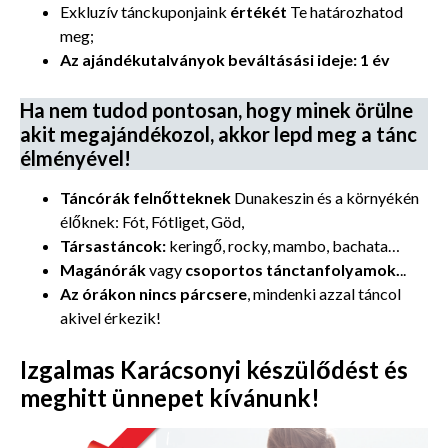
Exkluzív tánckuponjaink
értékét
Te határozhatod
meg;
Az ajándékutalványok beváltásási ideje: 1 év
Ha nem tudod pontosan, hogy minek örülne
akit megajándékozol, akkor lepd meg a tánc
élményével!
Táncórák felnőtteknek
Dunakeszin és a környékén
élőknek: Fót, Fótliget, Göd,
Társastáncok:
keringő, rocky, mambo, bachata…
Magánórák
vagy
csoportos tánctanfolyamok.
..
Az órákon nincs párcsere
, mindenki azzal táncol
akivel érkezik!
Izgalmas Karácsonyi készülődést és
meghitt ünnepet kívánunk!