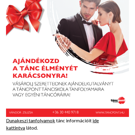
Dunakeszi tanfolyamok
tánc információit
ide
kattintva
látod.