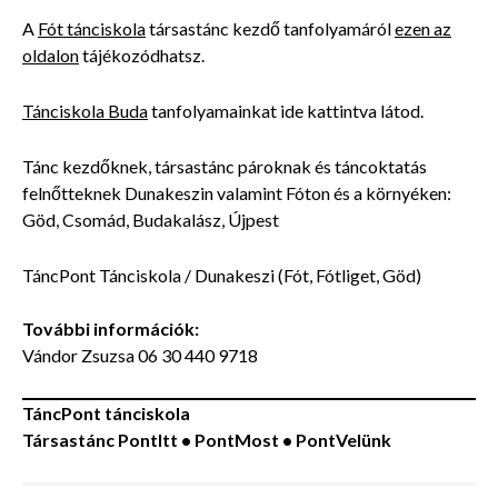
A
Fót tánciskola
társastánc kezdő tanfolyamáról
ezen az
oldalon
tájékozódhatsz.
Tánciskola Buda
tanfolyamainkat ide kattintva látod.
Tánc kezdőknek, társastánc pároknak és táncoktatás
felnőtteknek Dunakeszin valamint Fóton és a környéken:
Göd, Csomád, Budakalász, Újpest
TáncPont Tánciskola / Dunakeszi (Fót, Fótliget, Göd)
További információk:
Vándor Zsuzsa 06 30 440 9718
TáncPont tánciskola
Társastánc
PontItt • PontMost • PontVelünk