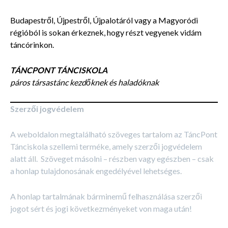
Budapestről, Újpestről, Újpalotáról vagy a Magyoródi
régióból is sokan érkeznek, hogy részt vegyenek vidám
táncórinkon.
TÁNCPONT TÁNCISKOLA
páros társastánc kezdőknek és haladóknak
Szerzői jogvédelem
A weboldalon megtalálható szöveges tartalom az TáncPont
Tánciskola szellemi terméke, amely szerzői jogvédelem
alatt áll. Szöveget másolni – részben vagy egészben – csak
a honlap tulajdonosának engedélyével lehetséges.
A honlap tartalmának bárminemű felhasználása szerzői
jogot sért és jogi következményeket von maga után!