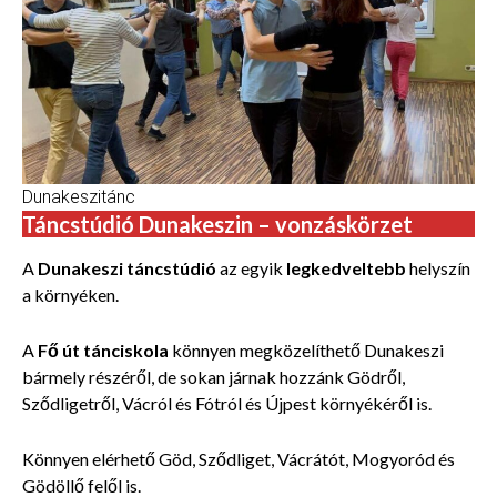
Dunakeszitánc
Táncstúdió Dunakeszin – vonzáskörzet
A
Dunakeszi táncstúdió
az egyik
legkedveltebb
helyszín
a környéken.
A
Fő út tánciskola
könnyen megközelíthető Dunakeszi
bármely részéről, de sokan járnak hozzánk Gödről,
Sződligetről, Vácról és Fótról és Újpest környékéről is.
Könnyen elérhető Göd, Sződliget, Vácrátót, Mogyoród és
Gödöllő felől is.