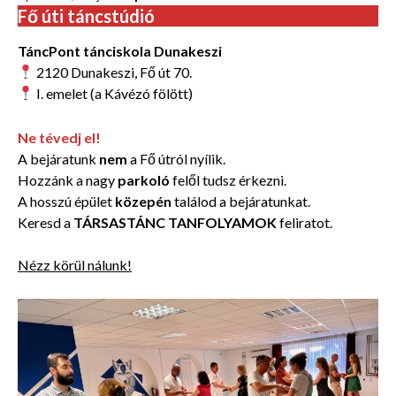
Fő úti táncstúdió
TáncPont tánciskola Dunakeszi
2120 Dunakeszi, Fő út 70.
I. emelet (a Kávézó fölött)
Ne tévedj el!
A bejáratunk
nem
a Fő útról nyílik.
Hozzánk a nagy
parkoló
felől tudsz érkezni.
A hosszú épület
közepén
találod a bejáratunkat.
Keresd a
TÁRSASTÁNC TANFOLYAMOK
feliratot.
Nézz körül nálunk!