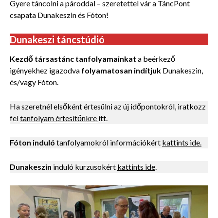
Gyere táncolni a pároddal – szeretettel vár a TáncPont
csapata Dunakeszin és Fóton!
Dunakeszi táncstúdió
Kezdő társastánc tanfolyamainkat
a beérkező
igényekhez igazodva
folyamatosan indítjuk
Dunakeszin,
és/vagy Fóton.
Ha szeretnél elsőként értesülni az új időpontokról, iratkozz
fel
tanfolyam értesítőnkre
itt.
Fóton induló
tanfolyamokról információkért
kattints ide.
Dunakeszin
induló kurzusokért
kattints ide
.