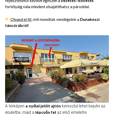
fejlesztésétől kezdve egészen a
vezetés–követés
fortélyáig nála mindent elsajátíthatsz a pároddal.
Olvasd el itt,
mit mondtak vendégeink a
Dunakeszi
táncórákról
!
a
nyíllal jelölt ajtón
A térképen
keresztül lehet bejutni az
lépcsőn fel
épületbe, majd a
az első emeletre.