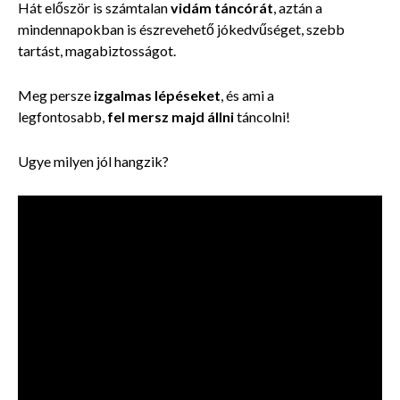
Hát először is számtalan
vidám táncórát
, aztán a
mindennapokban is észrevehető jókedvűséget, szebb
tartást, magabiztosságot.
Meg persze
izgalmas lépéseket
, és ami a
legfontosabb,
fel mersz majd állni
táncolni!
Ugye milyen jól hangzik?