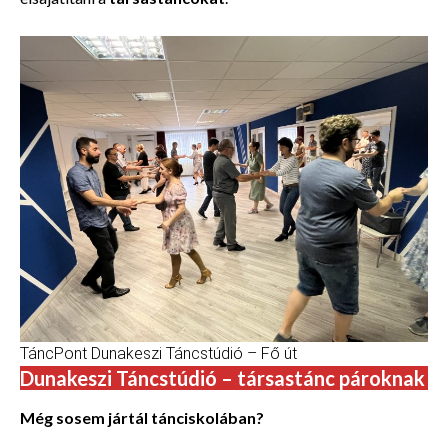
TáncPont Dunakeszi Táncstúdió – Fő út
Dunakeszi Táncstúdió – társastánc pároknak
Még sosem jártál tánciskolában?