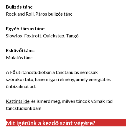
Bulizós tánc
:
Rock and Roll, Páros bulizós tánc
Egyéb társastánc
:
Slowfox, Foxtrott, Quickstep, Tangó
Esküvői tánc
:
Mulatós tánc
A Fő úti táncstúdióban a tánctanulás nemcsak
szórakoztató, hanem igazi élmény, amely energiát és
önbizalmat ad.
Kattints ide
, és ismerd meg, milyen táncok várnak rád
táncstúdiónkban!
Mit ígérünk a kezdő szint végére?