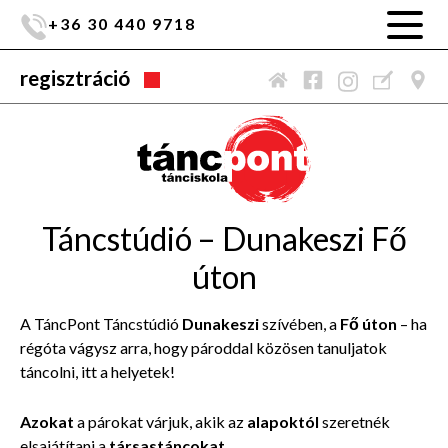
+36 30 440 9718
regisztráció
Táncstúdió – Dunakeszi Fő
úton
A TáncPont Táncstúdió
Dunakeszi
szívében, a
Fő úton
– ha
régóta vágysz arra, hogy pároddal közösen tanuljatok
táncolni, itt a helyetek!
Azokat
a párokat várjuk, akik az
alapoktól
szeretnék
elsajátítani a
társastáncokat
.