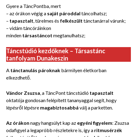
Gyere a TáncPontba, mert
– az órákon végig a
saját pároddal
táncolhatsz;
–
tapasztalt
, türelmes és
felkészült
tánctanárral
várunk;
– vidám táncóráinkon
minden
társastáncot
megtanulhatsz;
Táncstúdió kezdőknek – Társastánc
tanfolyam Dunakeszin
A
tánctanulás pároknak
bármilyen életkorban
elkezdhető.
Vándor Zsuzsa
, a TáncPont táncstúdió
tapasztalt
oktatója gondosan felépített tananyaggal segít, hogy
lépésről lépésre
magabiztosabbá
válj a parketten.
Az órákon
nagy hangsúlyt kap az
egyéni figyelem
: Zsuzsa
odafigyel a legapróbb részletekre is, így a
ritmusérzék