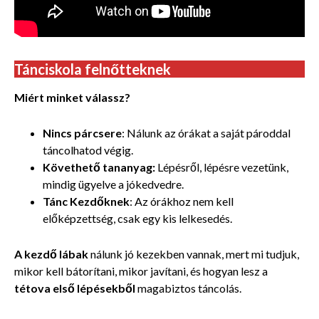
Tánciskola felnőtteknek
Miért minket válassz?
Nincs párcsere
: Nálunk az órákat a saját pároddal
táncolhatod végig.
Követhető tananyag:
Lépésről, lépésre vezetünk,
mindig ügyelve a jókedvedre.
Tánc
Kezdőknek
: Az órákhoz nem kell
előképzettség, csak egy kis lelkesedés.
A kezdő lábak
nálunk jó kezekben vannak, mert mi tudjuk,
mikor kell bátorítani, mikor javítani, és hogyan lesz a
tétova első lépésekből
magabiztos táncolás.