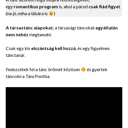
egy
romantikus program
is, ahol a párod
csak Rád figyel.
(na jó, néha a lábára is
)
A társastánc alapokat,
a társasági táncokat
egyáltalán
nem nehéz
megtanulni.
Csak egy kis
elszántság kell hozzá
, és egy
figyelmes
tánctanár.
Fedezzétek fel a tánc örömét közösen
és gyertek
táncolni a TáncPontba.