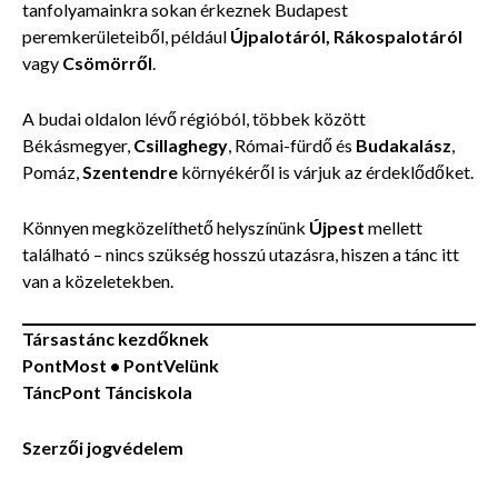
tanfolyamainkra sokan érkeznek Budapest
peremkerületeiből, például
Újpalotáról, Rákospalotáról
vagy
Csömörről
.
A budai oldalon lévő régióból, többek között
Békásmegyer,
Csillaghegy
, Római-fürdő és
Budakalász
,
Pomáz,
Szentendre
környékéről is várjuk az érdeklődőket.
Könnyen megközelíthető helyszínünk
Újpest
mellett
található – nincs szükség hosszú utazásra, hiszen a tánc itt
van a közeletekben.
Társastánc kezdőknek
PontMost •
PontVelünk
TáncPont Tánciskola
Szerzői jogvédelem