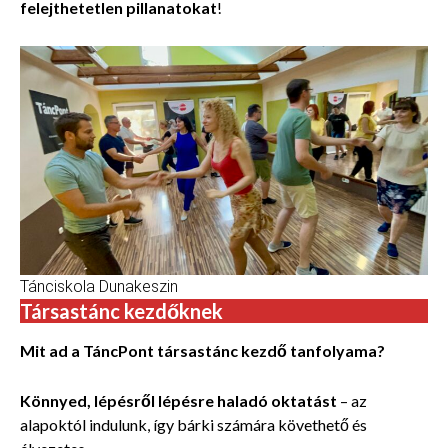
felejthetetlen pillanatokat
!
Tánciskola Dunakeszin
Társastánc kezdőknek
Mit ad a TáncPont társastánc kezdő tanfolyama?
Könnyed, lépésről lépésre haladó oktatást
– az
alapoktól indulunk, így bárki számára követhető és