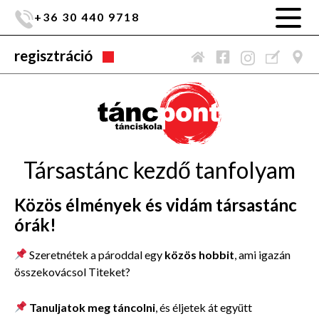
+36 30 440 9718
regisztráció
Társastánc kezdő tanfolyam
Közös élmények és vidám társastánc
órák!
Szeretnétek a pároddal egy
közös hobbit
, ami igazán
összekovácsol Titeket?
Tanuljatok meg táncolni
, és éljetek át együtt