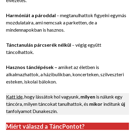
élvezetes.
Harmóniát a pároddal
– megtanulhattok figyelni egymás
mozdulataira, ami nemcsak a parketten, de a
mindennapokban is hasznos.
Tánctanulás párcserék nélkül
–
végig együtt
táncolhattok.
Hasznos tánclépések
–
amiket az életben is
alkalmazhattok, a házibulikban, koncerteken, szilveszteri
esteken, iskolai bálokon.
Katt ide
, hogy lássátok hol vagyunk,
milyen
is nálunk egy
táncóra, milyen táncokat tanulhattok, és
mikor
indítunk
új
tanfolyamot Dunakeszin.
Miért válaszd a TáncPontot?