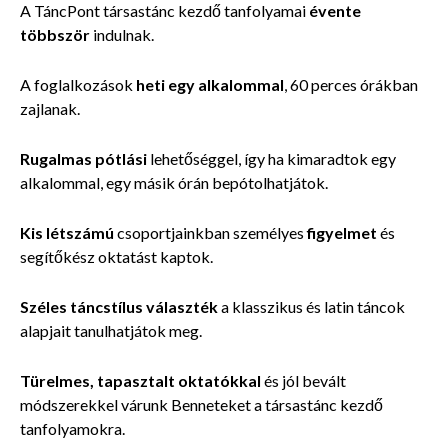
A TáncPont társastánc kezdő tanfolyamai
évente
többször
indulnak.
A foglalkozások
heti egy alkalommal
, 60 perces órákban
zajlanak.
Rugalmas pótlási
l
ehetőséggel, így ha kimaradtok egy
alkalommal, egy másik órán bepótolhatjátok.
Kis létszámú
csoportjainkban személyes
figyelmet
és
segítőkész oktatást kaptok.
Széles táncstílus
választék
a klasszikus és latin táncok
alapjait tanulhatjátok meg.
Türelmes, tapasztalt oktatókkal
és jól bevált
módszerekkel várunk Benneteket a társastánc kezdő
tanfolyamokra.