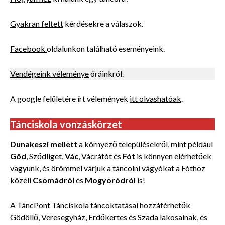
Gyakran feltett
kérdésekre a válaszok.
Facebook
oldalunkon található eseményeink.
Vendégeink véleménye
óráinkról.
A google felületére írt vélemények
itt olvashatóak
.
Tánciskola vonzáskörzet
Dunakeszi mellett
a környező településekről, mint például
Göd
, Sződliget,
Vác
, Vácrátót és
Fót
is könnyen elérhetőek
vagyunk, és örömmel várjuk a táncolni vágyókat a Fóthoz
közeli
Csomádró
l és
Mogyoródról
is!
A TáncPont Tánciskola táncoktatásai hozzáférhetők
Gödöllő, Veresegyház, Erdőkertes és Szada lakosainak, és