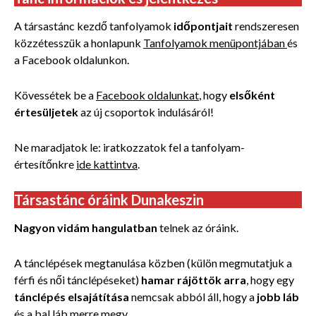
A társastánc kezdő tanfolyamok
időpontjait
rendszeresen
közzétesszük a honlapunk
Tanfolyamok menüpontjában
és
a Facebook oldalunkon.
Kövessétek be a
Facebook oldalunkat
, hogy
elsőként
értesüljetek
az új csoportok indulásáról!
Ne maradjatok le: iratkozzatok fel a tanfolyam-
értesítőnkre
ide kattintva
.
Társastánc óráink Dunakeszin
Nagyon vidám hangulatban
telnek az óráink.
A tánclépések megtanulása közben (külön megmutatjuk a
férfi és női tánclépéseket)
hamar rájöttök arra
, hogy egy
tánclépés elsajátítása
nemcsak abból áll, hogy a
jobb láb
és a bal láb merre megy.