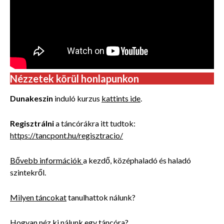
Nézzetek körül honlapunkon
Dunakeszin
induló kurzus
kattints ide
.
Regisztrálni
a táncórákra itt tudtok:
https://tancpont.hu/regisztracio/
Bővebb információk
a kezdő, középhaladó és haladó
szintekről.
Milyen táncokat
tanulhattok nálunk?
Hogyan néz
ki nálunk egy táncóra?