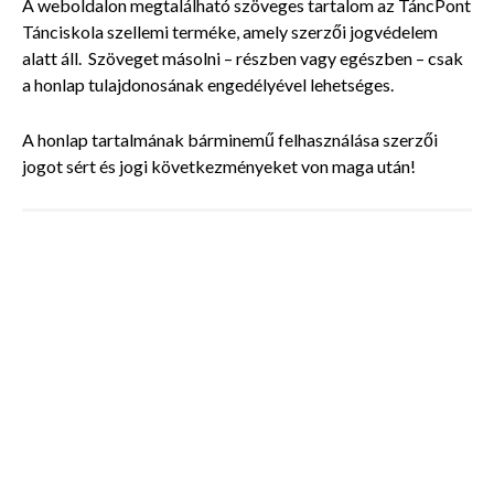
A weboldalon megtalálható szöveges tartalom az TáncPont
Tánciskola szellemi terméke, amely szerzői jogvédelem
alatt áll. Szöveget másolni – részben vagy egészben – csak
a honlap tulajdonosának engedélyével lehetséges.
A honlap tartalmának bárminemű felhasználása szerzői
jogot sért és jogi következményeket von maga után!