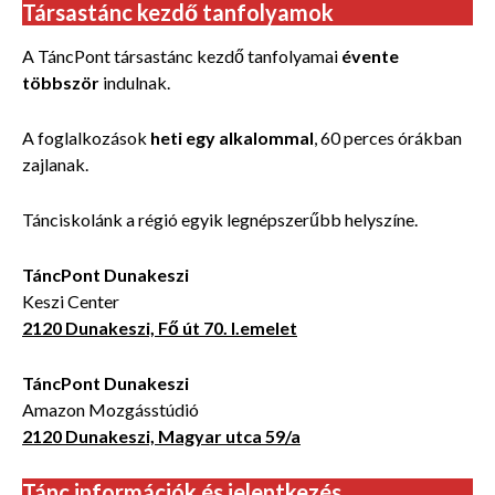
Társastánc kezdő tanfolyamok
A TáncPont társastánc kezdő tanfolyamai
évente
többször
indulnak.
A foglalkozások
heti egy alkalommal
, 60 perces órákban
zajlanak.
Tánciskolánk a régió egyik legnépszerűbb helyszíne.
TáncPont Dunakeszi
Keszi Center
2120 Dunakeszi, Fő út 70. I.emelet
TáncPont Dunakeszi
Amazon Mozgásstúdió
2120 Dunakeszi, Magyar utca 59/a
Tánc információk és jelentkezés