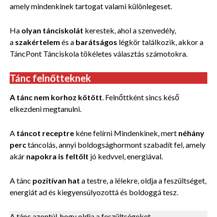
amely mindenkinek tartogat valami különlegeset.
Ha
olyan tánciskolát
kerestek, ahol a szenvedély,
a
szakértelem
és a
barátságos
légkör találkozik, akkor a
TáncPont Tánciskola tökéletes választás számotokra.
Tánc felnőtteknek
A tánc nem korhoz kötött
. Felnőttként sincs késő
elkezdeni megtanulni.
A
táncot receptre
kéne felírni Mindenkinek, mert
néhány
perc
táncolás, annyi boldogsághormont szabadít fel, amely
akár
napokra is feltölt
jó kedvvel, energiával.
A tánc
pozitívan hat
a testre, a lélekre, oldja a feszültséget,
energiát ad és kiegyensúlyozottá és boldoggá tesz.
A tánc azontúl, hogy oldja a feszültségeket,