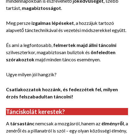
mindennapokban is észrevehető
jókedvűséget,
szebb
tartást,
magabiztosságot
.
Meg persze
izgalmas lépéseket
, a hozzájuk tartozó
alapvető tánctechnikával és vezetési módszerekkel együtt.
És ami a legfontosabb,
felmertek majd állni táncolni
szilveszterkor, magabiztosan buliztok és
önfeledten
szórakoztok
majd minden táncos eseményen.
Ugye milyen jól hangzik?
Csatlakozzatok hozzánk, és fedezzétek fel, milyen
érzés felszabadultan táncolni!
Tánciskolát kerestek?
A
társastánc
nemcsak a mozgásról, hanem az
élményről
, a
zenéről és a pillanatról is szól – egy olyan közösségi élmény,