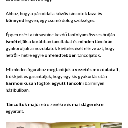
Ahhoz, hogy a pároddal a
közös
táncotok
laza és
könnyed
legyen, egy csomó dolog szükséges.
Éppen ezért a társastánc kezdő tanfolyam összes óráján
ismételjük
a korábban tanultakat és
minden
táncórán
gyakoroljuk a mozdulatok kivitelezését elérve azt, hogy
hétről – hétre egyre
önfeledtebben
táncoljatok.
Mi minden figurához megtanítjuk a
vezetés mozdulatait
,
trükkjeit és garantáljuk, hogy egy kis gyakorlás után
harmonikusan
fogtok
együtt táncolni
bármilyen
házibuliban.
Táncoltok majd
retro zenékre és
mai slágerekre
egyaránt.