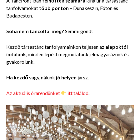
A TáncPont-ban
felnőttek számára
kínálunk társastánc
tanfolyamokat
több ponton
– Dunakeszin, Fóton és
Budapesten.
Soha nem táncoltál még?
Semmi gond!
Kezdő
társastánc tanfolyamainkon teljesen az
alapoktól
indulunk
, minden lépést megmutatunk, elmagyarázunk és
gyakorolunk.
Ha kezdő
vagy, nálunk
jó helyen
jársz.
Az aktuális órarendünket
itt találod
.