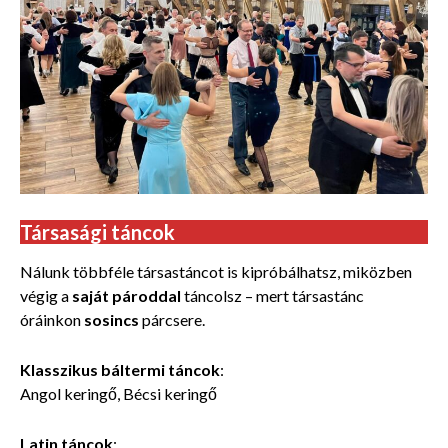
Társasági táncok
Nálunk többféle társastáncot is kipróbálhatsz, miközben
végig a
saját pároddal
táncolsz – mert társastánc
óráinkon
sosincs
párcsere.
Klasszikus báltermi táncok
:
Angol keringő, Bécsi keringő
Latin táncok
: