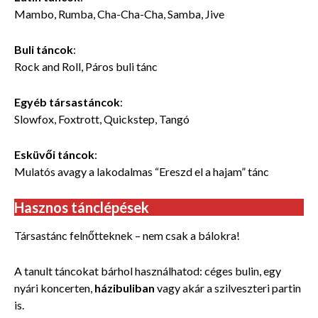
Mambo, Rumba, Cha-Cha-Cha, Samba, Jive
Buli táncok
:
Rock and Roll, Páros buli tánc
Egyéb társastáncok
:
Slowfox, Foxtrott, Quickstep, Tangó
Esküvői táncok
:
Mulatós avagy a lakodalmas “Ereszd el a hajam” tánc
Hasznos tánclépések
Társastánc felnőtteknek – nem csak a bálokra!
A tanult táncokat bárhol használhatod: céges bulin, egy
nyári koncerten,
házibuliban
vagy akár a szilveszteri partin
is.