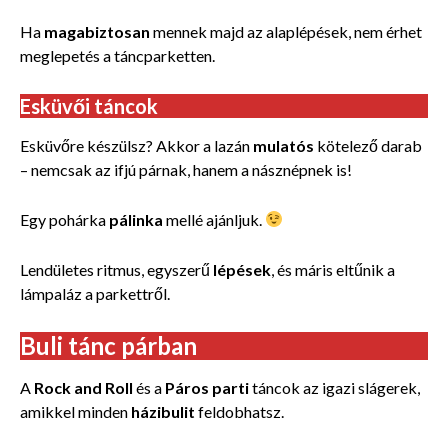
Ha
magabiztosan
mennek majd az alaplépések, nem érhet
meglepetés a táncparketten.
Esküvői táncok
Esküvőre készülsz? Akkor a lazán
mulatós
kötelező darab
– nemcsak az ifjú párnak, hanem a násznépnek is!
Egy pohárka
pálinka
mellé ajánljuk.
Lendületes ritmus, egyszerű
lépések
, és máris eltűnik a
lámpaláz a parkettről.
Buli tánc
párban
A
Rock and Roll
és a
Páros parti
táncok az igazi slágerek,
amikkel minden
házibulit
feldobhatsz.