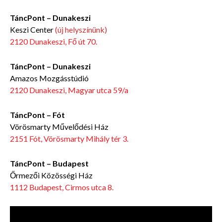
TáncPont – Dunakeszi
Keszi Center
(új helyszínünk)
2120 Dunakeszi, Fő út 70.
TáncPont – Dunakeszi
Amazos Mozgásstúdió
2120 Dunakeszi, Magyar utca 59/a
TáncPont – Fót
Vörösmarty Művelődési Ház
2151 Fót, Vörösmarty Mihály tér 3.
TáncPont – Budapest
Őrmezői Közösségi Ház
1112 Budapest, Cirmos utca 8.