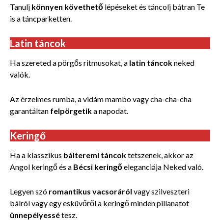
Tanulj
könnyen követhető
lépéseket és táncolj bátran Te
is a táncparketten.
Latin táncok
Ha szereted a pörgős ritmusokat, a
latin táncok
neked
valók.
Az érzelmes rumba, a vidám mambo vagy cha-cha-cha
garantáltan
felpörgetik
a napodat.
Keringő
Ha a klasszikus
bálteremi táncok
tetszenek, akkor az
Angol keringő és a
Bécsi keringő
eleganciája Neked való.
Legyen szó
romantikus
vacsoráról
vagy szilveszteri
bálról vagy egy esküvőről a keringő minden pillanatot
ünnepélyessé
tesz.