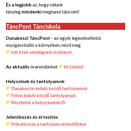
És a legjobb
az, hogy nálunk
tényleg
mindenki
megtanul táncolni!
TáncPont Tánciskola
Dunakeszi TáncPont
– az egyik legkedveltebb
mozgásstúdió a környéken, nézd meg
mit írtak vendégeink óráinkról
.
Az aktuális
órarendünket
itt találod
Helyszínek és tanfolyamok
Dunakeszin induló kezdő tanfolyamok
Fóton induló kezdő tanfolyamok
Részletek a helyszíneinkről
Jelentkezés és értesítés
Feliratkozás a tanfolyam értesítőnkre