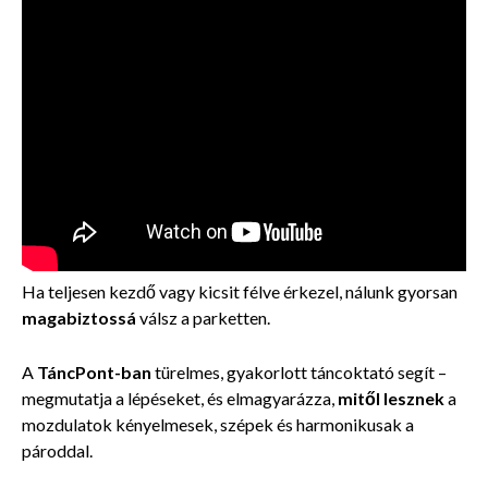
Ha teljesen kezdő vagy kicsit félve érkezel, nálunk gyorsan
magabiztossá
válsz a parketten.
A
TáncPont-ban
türelmes, gyakorlott táncoktató segít –
megmutatja a lépéseket, és elmagyarázza,
mitől lesznek
a
mozdulatok kényelmesek, szépek és harmonikusak a
pároddal.