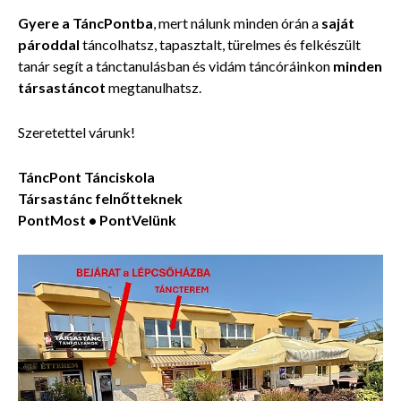
Gyere a
TáncPontba
, mert nálunk minden órán a
saját
pároddal
táncolhatsz, tapasztalt, türelmes és felkészült
tanár segít a tánctanulásban és vidám táncóráinkon
minden
társastáncot
megtanulhatsz.
Szeretettel várunk!
TáncPont Tánciskola
Társastánc felnőtteknek
PontMost • PontVelünk