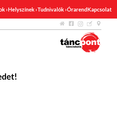
mok
›
Helyszínek
›
Tudnivalók
›
Órarend
Kapcsolat
edet!