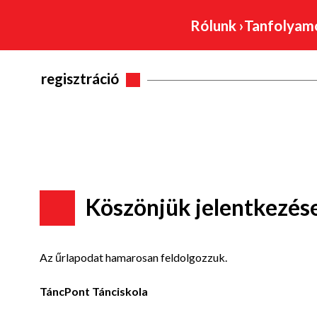
Rólunk
›
Tanfolya
regisztráció
Köszönjük jelentkezés
Az űrlapodat hamarosan feldolgozzuk.
TáncPont Tánciskola