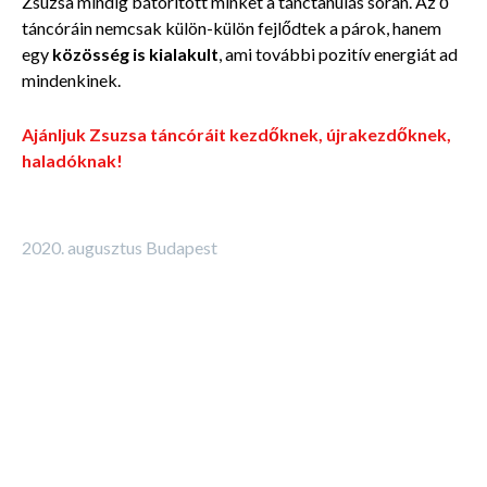
Zsuzsa mindig bátorított minket a tánctanulás során. Az ő
táncóráin nemcsak külön-külön fejlődtek a párok, hanem
egy
közösség is kialakult
, ami további pozitív energiát ad
mindenkinek.
Ajánljuk Zsuzsa táncóráit kezdőknek, újrakezdőknek,
haladóknak!
2020. augusztus Budapest