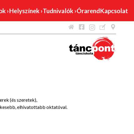
mok
›
Helyszínek
›
Tudnivalók
›
Órarend
Kapcsolat
rek (és szeretek),
kesebb, elhivatottabb oktatóval.