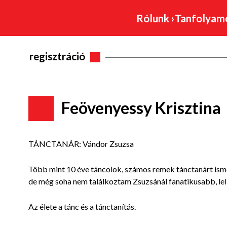
Rólunk
›
Tanfolya
regisztráció
Feövenyessy Krisztina
TÁNCTANÁR: Vándor Zsuzsa
Több mint 10 éve táncolok, számos remek tánctanárt isme
de még soha nem találkoztam Zsuzsánál fanatikusabb, lel
Az élete a tánc és a tánctanítás.