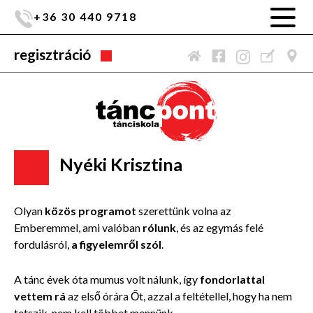
+36 30 440 9718
regisztráció
Nyéki Krisztina
Olyan
közös programot
szerettünk volna az
Emberemmel, ami valóban
rólunk
, és az egymás felé
fordulásról,
a figyelemről szól
.
A tánc évek óta mumus volt nálunk, így
fondorlattal
vettem rá
az első órára Őt, azzal a feltétellel, hogy ha nem
tetszik, nem kell többet mennünk.