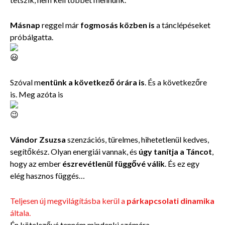
Másnap
reggel már
fogmosás közben is
a tánclépéseket
próbálgatta.
Szóval m
entünk a következő órára is
. És a következőre
is. Meg azóta is
Vándor Zsuzsa
szenzációs, türelmes, hihetetlenül kedves,
segítőkész. Olyan energiái vannak, és
úgy tanítja a Táncot
,
hogy az ember
észrevétlenül függővé válik
. És ez egy
elég hasznos függés…
Teljesen új megvilágításba kerül a
párkapcsolati dinamika
általa.
Én kötelezővé tenném mindenki számára.