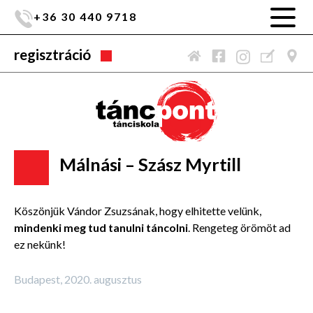
+36 30 440 9718
regisztráció
Málnási – Szász Myrtill
Köszönjük Vándor Zsuzsának, hogy elhitette velünk,
mindenki meg tud tanulni táncolni
. Rengeteg örömöt ad
ez nekünk!
Budapest, 2020. augusztus