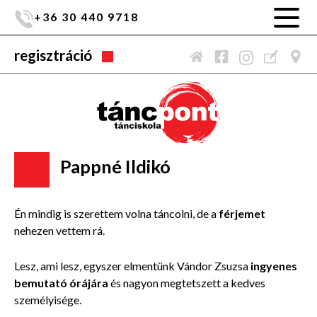
+36 30 440 9718
regisztráció
Pappné Ildikó
Én mindig is szerettem volna táncolni, de a
férjemet
nehezen vettem rá.
Lesz, ami lesz, egyszer elmentünk Vándor Zsuzsa
ingyenes
bemutató órájára
és nagyon megtetszett a kedves
személyisége.