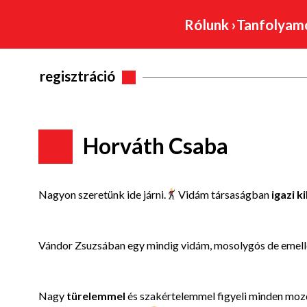
Rólunk
›
Tanfolya
regisztráció
Horváth Csaba
Nagyon szeretünk ide járni.
Vidám társaságban
igazi 
Vándor Zsuzsában egy mindig vidám, mosolygós de emelle
Nagy
türelemmel
és szakértelemmel figyeli minden moz