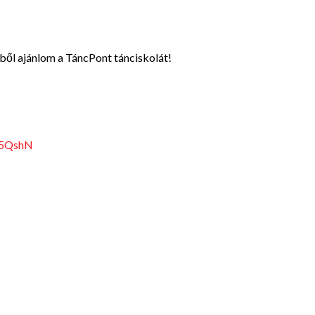
vből ajánlom a TáncPont tánciskolát!
4g5QshN