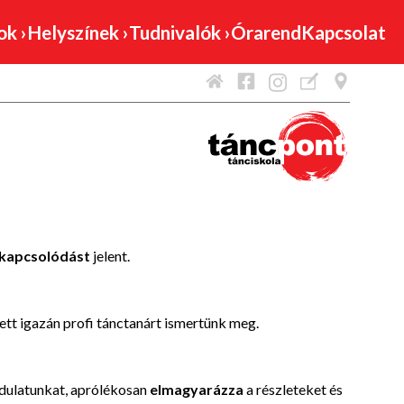
mok
›
Helyszínek
›
Tudnivalók
›
Órarend
Kapcsolat
kikapcsolódást
jelent.
tt igazán profi tánctanárt ismertünk meg.
dulatunkat, aprólékosan
elmagyarázza
a részleteket és