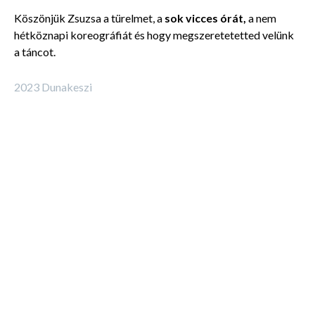
Köszönjük Zsuzsa a türelmet, a
sok vicces órát,
a
nem
hétköznapi koreográfiát és hogy megszeretetetted velünk
a táncot.
2023 Dunakeszi