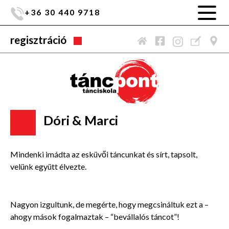
+36 30 440 9718
regisztráció
Dóri & Marci
Mindenki imádta az esküvői táncunkat és sírt, tapsolt,
velünk együtt élvezte.
Nagyon izgultunk, de megérte, hogy megcsináltuk ezt a –
ahogy mások fogalmaztak – “bevállalós táncot”!