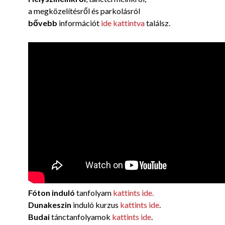
a megközelítésről és parkolásról
bővebb
információt
ide kattintva
találsz.
Fóton induló
tanfolyam
kattints ide.
Dunakeszin
induló kurzus
kattints ide
.
Budai
tánctanfolyamok
kattints ide
.