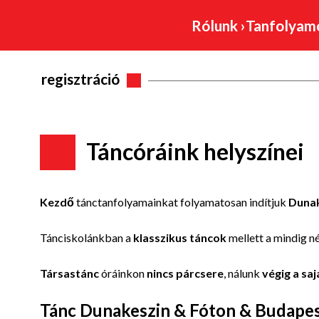
Rólunk
›
Tanfolya
regisztráció
Táncóráink helyszínei
Kezdő
tánctanfolyamainkat folyamatosan indítjuk
Dunak
Tánciskolánkban a
klasszikus táncok
mellett a mindig n
Társastánc
óráinkon
nincs párcsere
, nálunk
végig a sa
Tánc Dunakeszin & Fóton & Budape