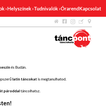
mok
›
Helyszínek
›
Tudnivalók
›
Órarend
Kapcsolat
eszin
és Budán.
épszerű
latin táncokat
is megtanulhatod.
ját pároddal
táncolhatsz.
sten!