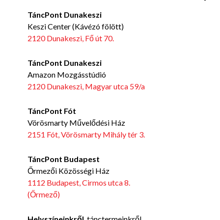
TáncPont Dunakeszi
Keszi Center (Kávézó fölött)
2120 Dunakeszi, Fő út 70.
TáncPont Dunakeszi
Amazon Mozgásstúdió
2120 Dunakeszi, Magyar utca 59/a
TáncPont Fót
Vörösmarty Művelődési Ház
2151 Fót, Vörösmarty Mihály tér 3.
TáncPont Budapest
Őrmezői Közösségi Ház
1112 Budapest, Cirmos utca 8.
(Őrmező)
Helyszíneinkről
, tánctermeinkről,