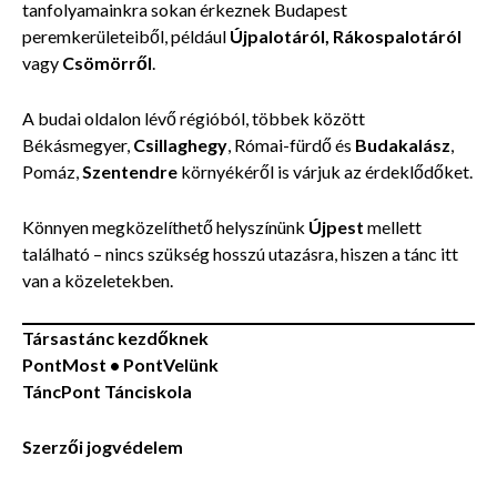
tanfolyamainkra sokan érkeznek Budapest
peremkerületeiből, például
Újpalotáról, Rákospalotáról
vagy
Csömörről
.
A budai oldalon lévő régióból, többek között
Békásmegyer,
Csillaghegy
, Római-fürdő és
Budakalász
,
Pomáz,
Szentendre
környékéről is várjuk az érdeklődőket.
Könnyen megközelíthető helyszínünk
Újpest
mellett
található – nincs szükség hosszú utazásra, hiszen a tánc itt
van a közeletekben.
Társastánc kezdőknek
PontMost •
PontVelünk
TáncPont Tánciskola
Szerzői jogvédelem