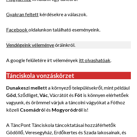
Gyakran feltett
kérdésekre a válaszok.
Facebook
oldalunkon található eseményeink.
Vendégeink véleménye
óráinkról.
A google felületére írt vélemények
itt olvashatóak
.
Tánciskola vonzáskörzet
Dunakeszi mellett
a környező településekről, mint például
Göd
, Sződliget,
Vác
, Vácrátót és
Fót
is könnyen elérhetőek
vagyunk, és örömmel várjuk a táncolni vágyókat a Fóthoz
közeli
Csomádró
l és
Mogyoródról
is!
A TáncPont Tánciskola táncoktatásai hozzáférhetők
Gödöllő, Veresegyház, Erdőkertes és Szada lakosainak, és