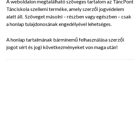
A weboldalon megtalálható szöveges tartalom az TáncPont
Tánciskola szellemi terméke, amely szerzői jogvédelem
alatt áll. Szöveget másolni – részben vagy egészben – csak
a honlap tulajdonosának engedélyével lehetséges.
A honlap tartalmának bárminemű felhasználása szerzői
jogot sért és jogi következményeket von maga után!