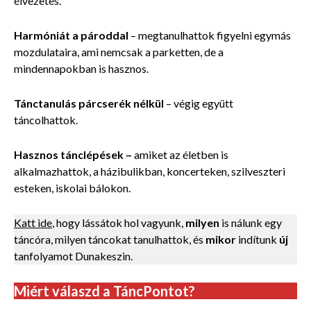
élvezetes.
Harmóniát a pároddal
– megtanulhattok figyelni egymás
mozdulataira, ami nemcsak a parketten, de a
mindennapokban is hasznos.
Tánctanulás párcserék nélkül
–
végig együtt
táncolhattok.
Hasznos tánclépések
–
amiket az életben is
alkalmazhattok, a házibulikban, koncerteken, szilveszteri
esteken, iskolai bálokon.
Katt ide
, hogy lássátok hol vagyunk,
milyen
is nálunk egy
táncóra, milyen táncokat tanulhattok, és
mikor
indítunk
új
tanfolyamot Dunakeszin.
Miért válaszd a TáncPontot?