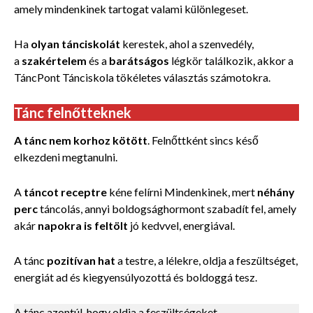
amely mindenkinek tartogat valami különlegeset.
Ha
olyan tánciskolát
kerestek, ahol a szenvedély,
a
szakértelem
és a
barátságos
légkör találkozik, akkor a
TáncPont Tánciskola tökéletes választás számotokra.
Tánc felnőtteknek
A tánc nem korhoz kötött
. Felnőttként sincs késő
elkezdeni megtanulni.
A
táncot receptre
kéne felírni Mindenkinek, mert
néhány
perc
táncolás, annyi boldogsághormont szabadít fel, amely
akár
napokra is feltölt
jó kedvvel, energiával.
A tánc
pozitívan hat
a testre, a lélekre, oldja a feszültséget,
energiát ad és kiegyensúlyozottá és boldoggá tesz.
A tánc azontúl, hogy oldja a feszültségeket,