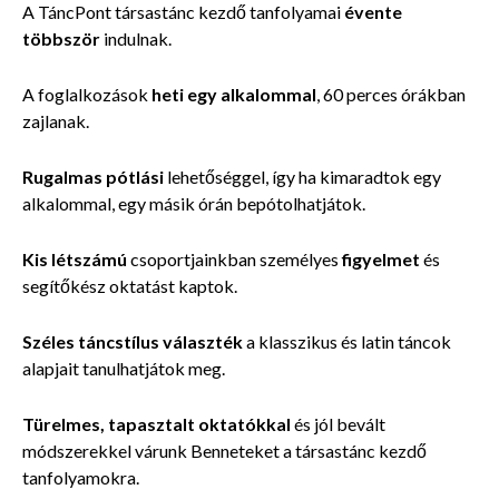
A TáncPont társastánc kezdő tanfolyamai
évente
többször
indulnak.
A foglalkozások
heti egy alkalommal
, 60 perces órákban
zajlanak.
Rugalmas pótlási
l
ehetőséggel, így ha kimaradtok egy
alkalommal, egy másik órán bepótolhatjátok.
Kis létszámú
csoportjainkban személyes
figyelmet
és
segítőkész oktatást kaptok.
Széles táncstílus
választék
a klasszikus és latin táncok
alapjait tanulhatjátok meg.
Türelmes, tapasztalt oktatókkal
és jól bevált
módszerekkel várunk Benneteket a társastánc kezdő
tanfolyamokra.