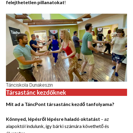
felejthetetlen pillanatokat
!
Tánciskola Dunakeszin
Társastánc kezdőknek
Mit ad a TáncPont társastánc kezdő tanfolyama?
Könnyed, lépésről lépésre haladó oktatást
– az
alapoktól indulunk, így bárki számára követhető és