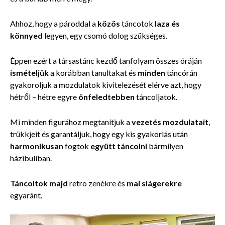
Ahhoz, hogy a pároddal a
közös
táncotok
laza és
könnyed
legyen, egy csomó dolog szükséges.
Éppen ezért a társastánc kezdő tanfolyam összes óráján
ismételjük
a korábban tanultakat és
minden
táncórán
gyakoroljuk a mozdulatok kivitelezését elérve azt, hogy
hétről – hétre egyre
önfeledtebben
táncoljatok.
Mi minden figurához megtanítjuk a
vezetés mozdulatait
,
trükkjeit és garantáljuk, hogy egy kis gyakorlás után
harmonikusan
fogtok
együtt táncolni
bármilyen
házibuliban.
Táncoltok majd
retro zenékre és
mai slágerekre
egyaránt.