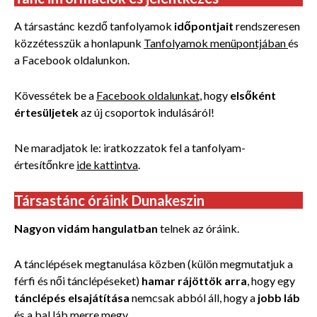
A társastánc kezdő tanfolyamok
időpontjait
rendszeresen
közzétesszük a honlapunk
Tanfolyamok menüpontjában
és
a Facebook oldalunkon.
Kövessétek be a
Facebook oldalunkat
, hogy
elsőként
értesüljetek
az új csoportok indulásáról!
Ne maradjatok le: iratkozzatok fel a tanfolyam-
értesítőnkre
ide kattintva
.
Társastánc óráink Dunakeszin
Nagyon vidám hangulatban
telnek az óráink.
A tánclépések megtanulása közben (külön megmutatjuk a
férfi és női tánclépéseket)
hamar rájöttök arra
, hogy egy
tánclépés elsajátítása
nemcsak abból áll, hogy a
jobb láb
és a bal láb merre megy.