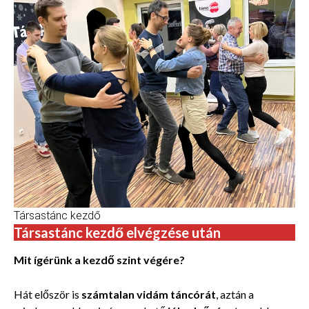
Társastánc kezdő
Társastánc kezdő elvégzése után
Mit ígérünk a kezdő szint végére?
Hát először is
számtalan vidám táncórát
, aztán a