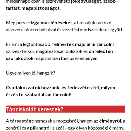
mindennapokban is észrevehető
jókedvűséget,
szebb
tartást,
magabiztosságot
.
Meg persze
izgalmas lépéseket
, a hozzájuk tartozó
alapvető tánctechnikával és vezetési módszerekkel együtt.
És ami a legfontosabb,
felmertek majd állni táncolni
szilveszterkor, magabiztosan buliztok és
önfeledten
szórakoztok
majd minden táncos eseményen.
Ugye milyen jól hangzik?
Csatlakozzatok hozzánk, és fedezzétek fel, milyen
érzés felszabadultan táncolni!
Tánciskolát kerestek?
A
társastánc
nemcsak a mozgásról, hanem az
élményről
, a
zenéről és a pillanatról is szól – egy olyan közösségi élmény,