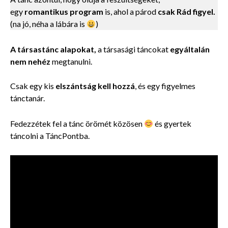
egy
romantikus program
is, ahol a párod
csak Rád figyel.
(na jó, néha a lábára is
)
A társastánc alapokat,
a társasági táncokat
egyáltalán
nem nehéz
megtanulni.
Csak egy kis
elszántság kell hozzá
, és egy
figyelmes
tánctanár.
Fedezzétek fel a tánc örömét közösen
és gyertek
táncolni a TáncPontba.