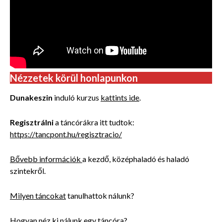
Nézzetek körül honlapunkon
Dunakeszin
induló kurzus
kattints ide
.
Regisztrálni
a táncórákra itt tudtok:
https://tancpont.hu/regisztracio/
Bővebb információk
a kezdő, középhaladó és haladó
szintekről.
Milyen táncokat
tanulhattok nálunk?
Hogyan néz
ki nálunk egy táncóra?