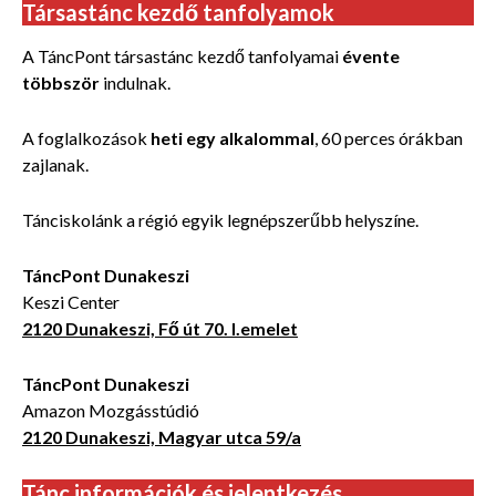
Társastánc kezdő tanfolyamok
A TáncPont társastánc kezdő tanfolyamai
évente
többször
indulnak.
A foglalkozások
heti egy alkalommal
, 60 perces órákban
zajlanak.
Tánciskolánk a régió egyik legnépszerűbb helyszíne.
TáncPont Dunakeszi
Keszi Center
2120 Dunakeszi, Fő út 70. I.emelet
TáncPont Dunakeszi
Amazon Mozgásstúdió
2120 Dunakeszi, Magyar utca 59/a
Tánc információk és jelentkezés