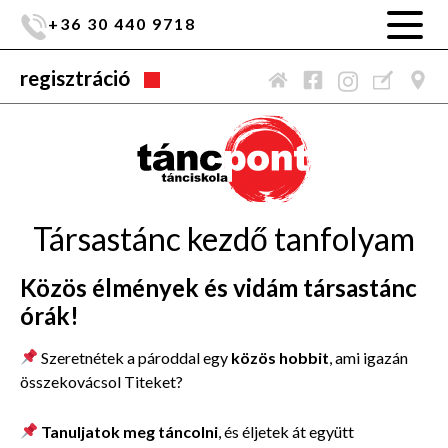
+36 30 440 9718
regisztráció
Társastánc kezdő tanfolyam
Közös élmények és vidám társastánc
órák!
Szeretnétek a pároddal egy
közös hobbit
, ami igazán
összekovácsol Titeket?
Tanuljatok meg táncolni
, és éljetek át együtt