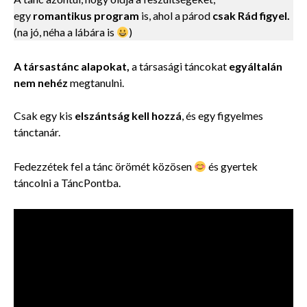
egy
romantikus program
is, ahol a párod
csak Rád figyel.
(na jó, néha a lábára is
)
A társastánc alapokat,
a társasági táncokat
egyáltalán
nem nehéz
megtanulni.
Csak egy kis
elszántság kell hozzá
, és egy
figyelmes
tánctanár.
Fedezzétek fel a tánc örömét közösen
és gyertek
táncolni a TáncPontba.