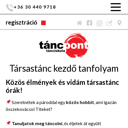
+36 30 440 9718
regisztráció
Társastánc kezdő tanfolyam
Közös élmények és vidám társastánc
órák!
Szeretnétek a pároddal egy
közös hobbit
, ami igazán
összekovácsol Titeket?
Tanuljatok meg táncolni
, és éljetek át együtt