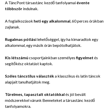
A TáncPont társastánc kezdő tanfolyamai
évente
többször
indulnak.
A foglalkozások
heti egy alkalommal
, 60 perces órákban
zajlanak.
Rugalmas pótlási
l
ehetőséggel, így ha kimaradtok egy
alkalommal, egy másik órán bepótolhatjátok.
Kis létszámú
csoportjainkban személyes
figyelmet
és
segítőkész oktatást kaptok.
Széles táncstílus
választék
a klasszikus és latin táncok
alapjait tanulhatjátok meg.
Türelmes, tapasztalt oktatókkal
és jól bevált
módszerekkel várunk Benneteket a társastánc kezdő
tanfolyamokra.