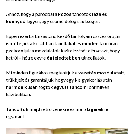
Ahhoz, hogy a pároddal a
közös
táncotok
laza és
könnyed
legyen, egy csomó dolog szükséges.
Éppen ezért a társastánc kezdő tanfolyam összes óráján
ismételjük
a korábban tanultakat és
minden
táncórán
gyakoroljuk a mozdulatok kivitelezését elérve azt, hogy
hétről – hétre egyre
önfeledtebben
táncoljatok.
Mi minden figurához megtanítjuk a
vezetés mozdulatait
,
trükkjeit és garantáljuk, hogy egy kis gyakorlás után
harmonikusan
fogtok
együtt táncolni
bármilyen
házibuliban.
Táncoltok majd
retro zenékre és
mai slágerekre
egyaránt.