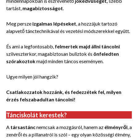
mindennapokban is észrevehető
jókedvűséget,
szebb
tartást,
magabiztosságot
.
Meg persze
izgalmas lépéseket
, a hozzájuk tartozó
alapvető tánctechnikával és vezetési módszerekkel együtt.
És ami a legfontosabb,
felmertek majd állni táncolni
szilveszterkor, magabiztosan buliztok és
önfeledten
szórakoztok
majd minden táncos eseményen.
Ugye milyen jól hangzik?
Csatlakozzatok hozzánk, és fedezzétek fel, milyen
érzés felszabadultan táncolni!
Tánciskolát kerestek?
A
társastánc
nemcsak a mozgásról, hanem az
élményről
, a
zenéről és a pillanatról is szól – egy olyan közösségi élmény,