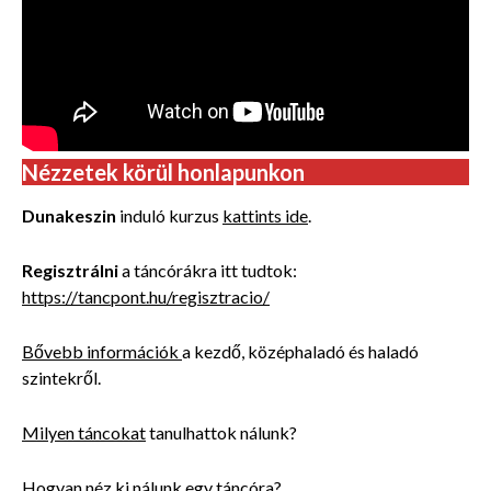
Nézzetek körül honlapunkon
Dunakeszin
induló kurzus
kattints ide
.
Regisztrálni
a táncórákra itt tudtok:
https://tancpont.hu/regisztracio/
Bővebb információk
a kezdő, középhaladó és haladó
szintekről.
Milyen táncokat
tanulhattok nálunk?
Hogyan néz
ki nálunk egy táncóra?