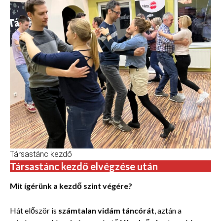
Társastánc kezdő
Társastánc kezdő elvégzése után
Mit ígérünk a kezdő szint végére?
Hát először is
számtalan vidám táncórát
, aztán a