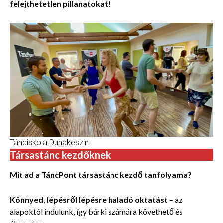
felejthetetlen pillanatokat
!
Tánciskola Dunakeszin
Társastánc kezdőknek
Mit ad a TáncPont társastánc kezdő tanfolyama?
Könnyed, lépésről lépésre haladó oktatást
– az
alapoktól indulunk, így bárki számára követhető és