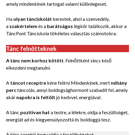
amely mindenkinek tartogat valami különlegeset.
Ha
olyan tánciskolát
kerestek, ahol a szenvedély,
a
szakértelem
és a
barátságos
légkör találkozik, akkor a
TáncPont Tánciskola tökéletes választás számotokra.
Tánc felnőtteknek
A tánc nem korhoz kötött
. Felnőttként sincs késő
elkezdeni megtanulni.
A
táncot receptre
kéne felírni Mindenkinek, mert
néhány
perc
táncolás, annyi boldogsághormont szabadít fel, amely
akár
napokra is feltölt
jó kedvvel, energiával.
A tánc
pozitívan hat
a testre, a lélekre, oldja a feszültséget,
energiát ad és kiegyensúlyozottá és boldoggá tesz.
A tánc azontúl, hogy oldja a feszültségeket,