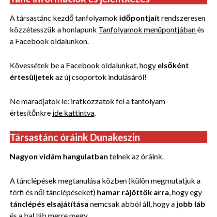
A társastánc kezdő tanfolyamok
időpontjait
rendszeresen
közzétesszük a honlapunk
Tanfolyamok menüpontjában
és
a Facebook oldalunkon.
Kövessétek be a
Facebook oldalunkat
, hogy
elsőként
értesüljetek
az új csoportok indulásáról!
Ne maradjatok le: iratkozzatok fel a tanfolyam-
értesítőnkre
ide kattintva
.
Társastánc óráink Dunakeszin
Nagyon vidám hangulatban
telnek az óráink.
A tánclépések megtanulása közben (külön megmutatjuk a
férfi és női tánclépéseket)
hamar rájöttök arra
, hogy egy
tánclépés elsajátítása
nemcsak abból áll, hogy a
jobb láb
és a bal láb merre megy.