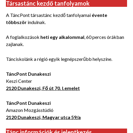
Társastánc kezdő tanfolyamok
A TáncPont társastánc kezdő tanfolyamai
évente
többször
indulnak.
A foglalkozások
heti egy alkalommal
, 60 perces órákban
zajlanak.
Tánciskolánk a régió egyik legnépszerűbb helyszíne.
TáncPont Dunakeszi
Keszi Center
2120 Dunakeszi, Fő út 70. I.emelet
TáncPont Dunakeszi
Amazon Mozgásstúdió
2120 Dunakeszi, Magyar utca 59/a
Tánc információk és jelentkezés