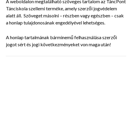
A weboldalon megtalálható szöveges tartalom az TáncPont
Tánciskola szellemi terméke, amely szerzői jogvédelem
alatt áll. Szöveget másolni – részben vagy egészben – csak
a honlap tulajdonosának engedélyével lehetséges.
A honlap tartalmának bárminemű felhasználása szerzői
jogot sért és jogi következményeket von maga után!