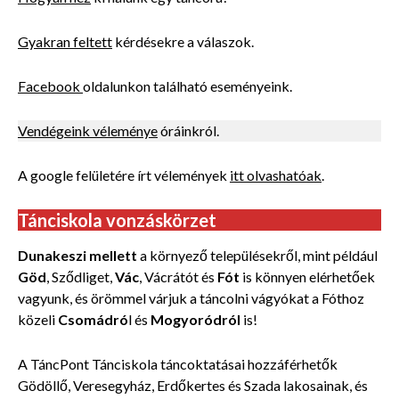
Gyakran feltett
kérdésekre a válaszok.
Facebook
oldalunkon található eseményeink.
Vendégeink véleménye
óráinkról.
A google felületére írt vélemények
itt olvashatóak
.
Tánciskola vonzáskörzet
Dunakeszi mellett
a környező településekről, mint például
Göd
, Sződliget,
Vác
, Vácrátót és
Fót
is könnyen elérhetőek
vagyunk, és örömmel várjuk a táncolni vágyókat a Fóthoz
közeli
Csomádró
l és
Mogyoródról
is!
A TáncPont Tánciskola táncoktatásai hozzáférhetők
Gödöllő, Veresegyház, Erdőkertes és Szada lakosainak, és