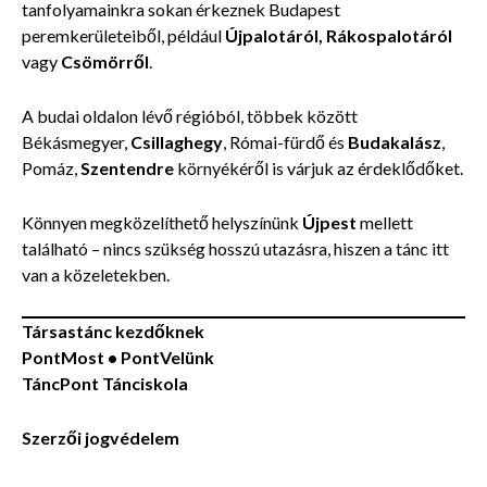
tanfolyamainkra sokan érkeznek Budapest
peremkerületeiből, például
Újpalotáról, Rákospalotáról
vagy
Csömörről
.
A budai oldalon lévő régióból, többek között
Békásmegyer,
Csillaghegy
, Római-fürdő és
Budakalász
,
Pomáz,
Szentendre
környékéről is várjuk az érdeklődőket.
Könnyen megközelíthető helyszínünk
Újpest
mellett
található – nincs szükség hosszú utazásra, hiszen a tánc itt
van a közeletekben.
Társastánc kezdőknek
PontMost •
PontVelünk
TáncPont Tánciskola
Szerzői jogvédelem