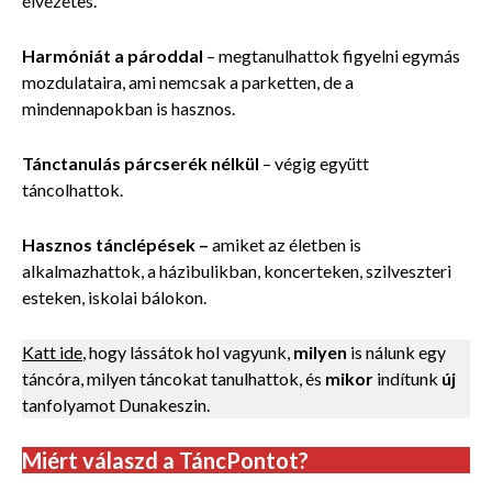
élvezetes.
Harmóniát a pároddal
– megtanulhattok figyelni egymás
mozdulataira, ami nemcsak a parketten, de a
mindennapokban is hasznos.
Tánctanulás párcserék nélkül
–
végig együtt
táncolhattok.
Hasznos tánclépések
–
amiket az életben is
alkalmazhattok, a házibulikban, koncerteken, szilveszteri
esteken, iskolai bálokon.
Katt ide
, hogy lássátok hol vagyunk,
milyen
is nálunk egy
táncóra, milyen táncokat tanulhattok, és
mikor
indítunk
új
tanfolyamot Dunakeszin.
Miért válaszd a TáncPontot?