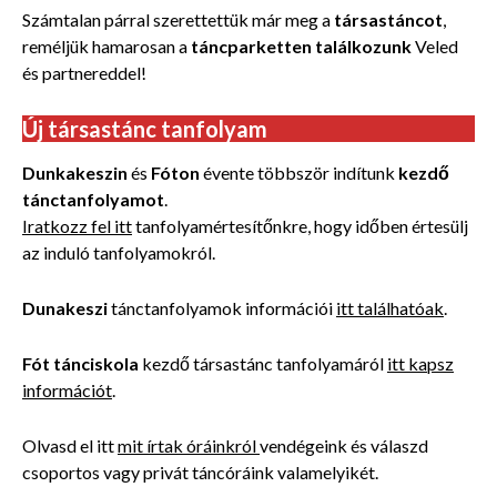
Számtalan párral szerettettük már meg a
társastáncot
,
reméljük hamarosan a
táncparketten találkozunk
Veled
és partnereddel!
Új társastánc tanfolyam
Dunkakeszin
és
Fóton
évente többször indítunk
kezdő
tánctanfolyamot
.
Iratkozz fel itt
tanfolyamértesítőnkre, hogy időben értesülj
az induló tanfolyamokról.
Dunakeszi
tánctanfolyamok információi
itt találhatóak
.
Fót tánciskola
kezdő társastánc tanfolyamáról
itt kapsz
információt
.
Olvasd el itt
mit írtak óráinkról
vendégeink és válaszd
csoportos vagy privát táncóráink valamelyikét.