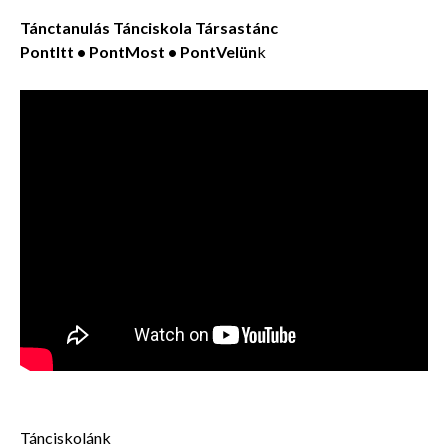
Tánctanulás Tánciskola Társastánc
PontItt • PontMost • PontVelün
k
Tánciskolánk