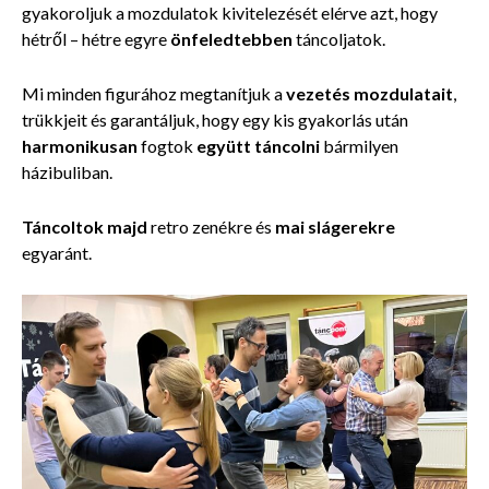
gyakoroljuk a mozdulatok kivitelezését elérve azt, hogy
hétről – hétre egyre
önfeledtebben
táncoljatok.
Mi minden figurához megtanítjuk a
vezetés mozdulatait
,
trükkjeit és garantáljuk, hogy egy kis gyakorlás után
harmonikusan
fogtok
együtt táncolni
bármilyen
házibuliban.
Táncoltok majd
retro zenékre és
mai slágerekre
egyaránt.