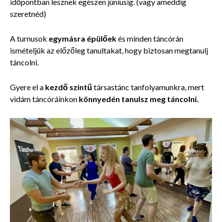
időpontban lesznek egészen júniusig. (vagy ameddig
szeretnéd)
A turnusok
egymásra épülőek
és minden táncórán
ismételjük az előzőleg tanultakat, hogy
biztosan megtanulj
táncolni.
Gyere el a
kezdő szintű
társastánc tanfolyamunkra, mert
vidám táncóráinkon
könnyedén tanulsz meg táncolni.