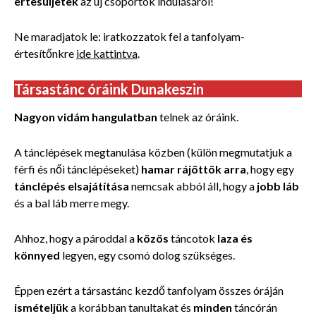
értesüljetek
az új csoportok indulásáról!
Ne maradjatok le: iratkozzatok fel a tanfolyam-
értesítőnkre
ide kattintva
.
Társastánc óráink Dunakeszin
Nagyon vidám hangulatban
telnek az óráink.
A tánclépések megtanulása közben (külön megmutatjuk a
férfi és női tánclépéseket)
hamar rájöttök arra
, hogy egy
tánclépés elsajátítása
nemcsak abból áll, hogy a
jobb láb
és a bal láb merre megy.
Ahhoz, hogy a pároddal a
közös
táncotok
laza és
könnyed
legyen, egy csomó dolog szükséges.
Éppen ezért a társastánc kezdő tanfolyam összes óráján
ismételjük
a korábban tanultakat és
minden
táncórán