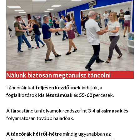
Nálunk biztosan megtanulsz táncolni
Táncóráinkat
teljesen kezdőknek
indítjuk, a
foglalkozások
kis létszámúak
és
55-60
percesek.
A társastánc tanfolyamok rendszerint
3-4 alkalmasak
és
folyamatosan
tovább haladóak.
A táncórák hétről-hétre
mindig ugyanabban
az