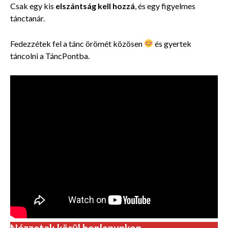
Csak egy kis
elszántság kell hozzá
, és egy
figyelmes
tánctanár.
Fedezzétek fel a tánc örömét közösen
és gyertek
táncolni a TáncPontba.
Nézzetek körül honlapunkon