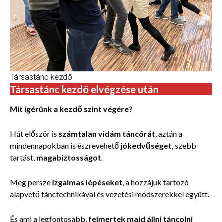
Társastánc kezdő
Társastánc kezdő elvégzése után
Mit ígérünk a kezdő szint végére?
Hát először is
számtalan vidám táncórát
, aztán a
mindennapokban is észrevehető
jókedvűséget,
szebb
tartást,
magabiztosságot
.
Meg persze
izgalmas lépéseket
, a hozzájuk tartozó
alapvető tánctechnikával és vezetési módszerekkel együtt.
És ami a legfontosabb,
felmertek majd állni táncolni