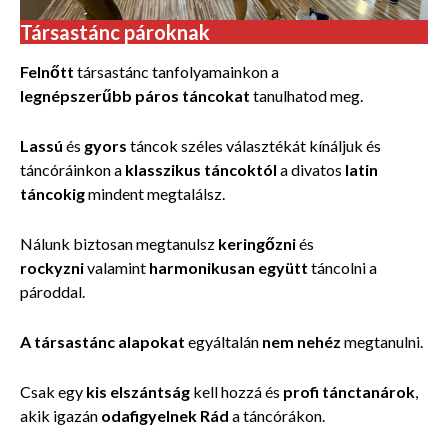
Társastánc pároknak
Felnőtt
társastánc tanfolyamainkon a
legnépszerűbb páros táncokat
tanulhatod meg.
Lassú
és
gyors
táncok széles választékát kínáljuk és
táncóráinkon a
klasszikus
táncoktól
a divatos
latin
táncokig
mindent megtalálsz.
Nálunk biztosan megtanulsz
keringőzni
és
rockyzni
valamint
harmonikusan együtt
táncolni a
pároddal.
A társastánc alapokat
egyáltalán
nem nehéz
megtanulni.
Csak egy
kis elszántság
kell hozzá és
profi tánctanárok
,
akik igazán
odafigyelnek Rád
a táncórákon.