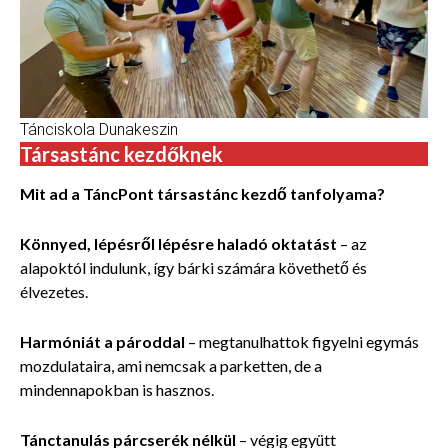
Tánciskola Dunakeszin
Társastánc kezdőknek
Mit ad a TáncPont társastánc kezdő tanfolyama?
Könnyed, lépésről lépésre haladó oktatást
– az
alapoktól indulunk, így bárki számára követhető és
élvezetes.
Harmóniát a pároddal
– megtanulhattok figyelni egymás
mozdulataira, ami nemcsak a parketten, de a
mindennapokban is hasznos.
Tánctanulás párcserék nélkül
–
végig együtt