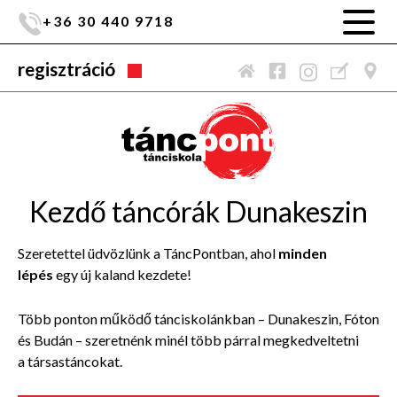
+36 30 440 9718
regisztráció
Kezdő táncórák Dunakeszin
Szeretettel üdvözlünk a TáncPontban, ahol
minden
lépés
egy új kaland kezdete!
Több ponton működő tánciskolánkban – Dunakeszin, Fóton
és Budán – szeretnénk minél több párral megkedveltetni
a társastáncokat.