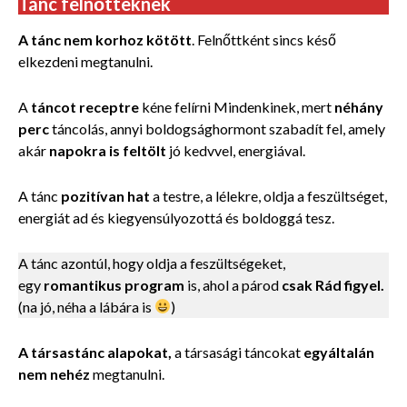
Tánc felnőtteknek
A tánc nem korhoz kötött
. Felnőttként sincs késő
elkezdeni megtanulni.
A
táncot receptre
kéne felírni Mindenkinek, mert
néhány
perc
táncolás, annyi boldogsághormont szabadít fel, amely
akár
napokra is feltölt
jó kedvvel, energiával.
A tánc
pozitívan hat
a testre, a lélekre, oldja a feszültséget,
energiát ad és kiegyensúlyozottá és boldoggá tesz.
A tánc azontúl, hogy oldja a feszültségeket,
egy
romantikus program
is, ahol a párod
csak Rád figyel.
(na jó, néha a lábára is
)
A társastánc alapokat,
a társasági táncokat
egyáltalán
nem nehéz
megtanulni.