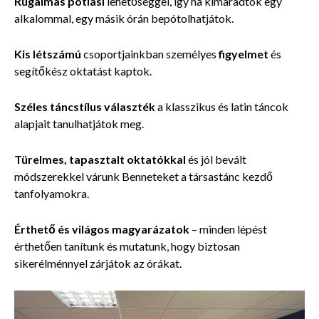
Rugalmas pótlási
l
ehetőséggel, így ha kimaradtok egy
alkalommal, egy másik órán bepótolhatjátok.
Kis létszámú
csoportjainkban személyes
figyelmet
és
segítőkész oktatást kaptok.
Széles táncstílus
választék
a klasszikus és latin táncok
alapjait tanulhatjátok meg.
Türelmes, tapasztalt oktatókkal
és jól bevált
módszerekkel várunk Benneteket a társastánc kezdő
tanfolyamokra.
Érthető és világos magyarázatok
– minden lépést
érthetően tanítunk és mutatunk, hogy biztosan
sikerélménnyel zárjátok az órákat.