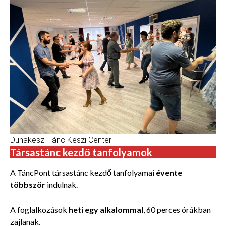
Dunakeszi Tánc Keszi Center
Társastánc kezdő tanfolyamok
A TáncPont társastánc kezdő tanfolyamai
évente
többször
indulnak.
A foglalkozások
heti egy alkalommal
, 60 perces órákban
zajlanak.