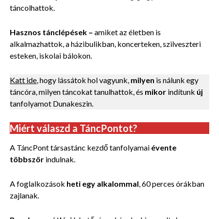
táncolhattok.
Hasznos tánclépések
–
amiket az életben is
alkalmazhattok, a házibulikban, koncerteken, szilveszteri
esteken, iskolai bálokon.
Katt ide
, hogy lássátok hol vagyunk,
milyen
is nálunk egy
táncóra, milyen táncokat tanulhattok, és
mikor
indítunk
új
tanfolyamot Dunakeszin.
Miért válaszd a TáncPontot?
A TáncPont társastánc kezdő tanfolyamai
évente
többször
indulnak.
A foglalkozások
heti egy alkalommal
, 60 perces órákban
zajlanak.