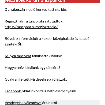
Dunakeszin
induló kurzus
kattints ide
.
Regisztrálni
a táncórákra itt tudtok:
https://tancpont.hu/regisztracio/
Bővebb információk
a kezdő, középhaladó és haladó
szintekről.
Milyen táncokat
tanulhattok nálunk?
Hogyan néz
ki nálunk egy táncóra?
Gyakran feltett
kérdésekre a válaszok.
Facebook
oldalunkon található eseményeink.
Vendégeink véleménye
óráinkról.