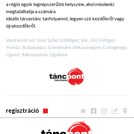
a régió egyik legnépszerűbb helyszíne, ahol mindenki
megtalálhatja a számára
ideális társastánc tanfolyamot, legyen szó kezdőkről vagy
újrakezdőkről.
Vonzáskörzet: Göd, Sződ, Sződliget, Vác, Fót, Fótliget,
Pomáz, Budakalász, Szentendre, Békásmegyer, Csillaghegy,
Újpest, Rákospalota, Újpalota
regisztráció