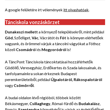
A google felületére írt vélemények
itt olvashatóak
.
Tánciskola vonzáskörzet
Dunakeszi mellett
a környező településekről, mint például
Göd
, Sződliget,
Vác
, Vácrátót és
Fót
is könnyen elérhetőek
vagyunk, és örömmel várjuk a táncolni vágyókat a Fóthoz
közeli
Csomádró
l és
Mogyoródról
is!
A TáncPont Tánciskola táncoktatásai hozzáférhetők
Gödöllő, Veresegyház, Erdőkertes és Szada lakosainak, és
tanfolyamainkra sokan érkeznek Budapest
peremkerületeiből, például
Újpalotáról, Rákospalotáról
vagy
Csömörről
.
A budai oldalon lévő régióból, többek között
Békásmegyer,
Csillaghegy
, Római-fürdő és
Budakalász
,
Pomáz,
Szentendre
környékéről is várjuk az érdeklődőket.