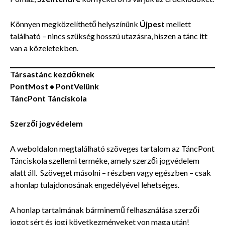
Könnyen megközelíthető helyszínünk
Újpest
mellett
található – nincs szükség hosszú utazásra, hiszen a tánc itt
van a közeletekben.
Társastánc kezdőknek
PontMost •
PontVelünk
TáncPont Tánciskola
Szerzői jogvédelem
A weboldalon megtalálható szöveges tartalom az TáncPont
Tánciskola szellemi terméke, amely szerzői jogvédelem
alatt áll. Szöveget másolni – részben vagy egészben – csak
a honlap tulajdonosának engedélyével lehetséges.
A honlap tartalmának bárminemű felhasználása szerzői
jogot sért és jogi következményeket von maga után!