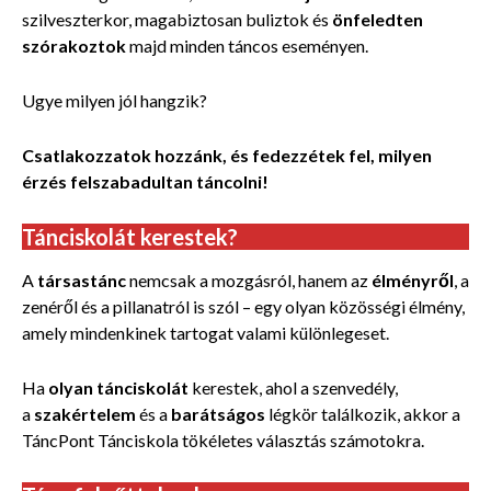
szilveszterkor, magabiztosan buliztok és
önfeledten
szórakoztok
majd minden táncos eseményen.
Ugye milyen jól hangzik?
Csatlakozzatok hozzánk, és fedezzétek fel, milyen
érzés felszabadultan táncolni!
Tánciskolát kerestek?
A
társastánc
nemcsak a mozgásról, hanem az
élményről
, a
zenéről és a pillanatról is szól – egy olyan közösségi élmény,
amely mindenkinek tartogat valami különlegeset.
Ha
olyan tánciskolát
kerestek, ahol a szenvedély,
a
szakértelem
és a
barátságos
légkör találkozik, akkor a
TáncPont Tánciskola tökéletes választás számotokra.