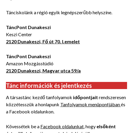
Tánciskolánk a régió egyik legnépszerűbb helyszíne.
TáncPont Dunakeszi
Keszi Center
2120 Dunakeszi, Fő út 70. I.emelet
TáncPont Dunakeszi
Amazon Mozgásstúdió
2120 Dunakeszi, Magyar utca 59/a
Tánc információk és jelentkezés
A társastánc kezdő tanfolyamok
időpontjait
rendszeresen
közzétesszük a honlapunk
Tanfolyamok menüpontjában
és
a Facebook oldalunkon.
Kövessétek be a
Facebook oldalunkat
, hogy
elsőként