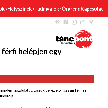
mok
›
Helyszínek
›
Tudnivalók
›
Órarend
Kapcsolat
 férfi belépjen egy
i minden mozdulatát. Lássuk be, ez egy
igazán férfias
indítója.
ri el, hogy táncolni vigyék?