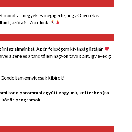
zt mondta: megyek és megígérte, hogy Olivérék is
dtunk, azóta is táncolunk.
rni az álmainkat. Az én feleségem kívánság listáján
ivel a zene és a tánc tőlem nagyon távolt állt, így évekig
. Gondoltam ennyit csak kibírok!
, amikor a párommal együtt vagyunk, kettesben
(na
 a közös programok
.