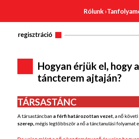
Rólunk
›
Tanfolya
regisztráció
Hogyan érjük el, hogy a
táncterem ajtaján?
TÁRSASTÁNC
A társastáncban
a férfi határozottan vezet
, a nő követ
szerep,
mégis legtöbbször a nő a tánctanulási folyamat el
De vajon miért a nő a kezdeményező és vajon hogyan é