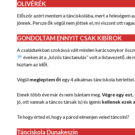
OLIVÉRÉK
Először azért mentem a tánciskolába, mert a feleségem a
jönnek. Persze ők végül nem jöttek el, mi viszont ott raga
GONDOLTAM ENNYIT CSAK KIBÍROK
A családunkban szokássá vált minden karácsonykor összeí
éveken át a „közös tánctanulás” volt a listavezető, de m
húztam az időt.
Végül
megleptem őt
egy 4 alkalmas tánciskola bérlettel
Ennek több éve már és nem bántam meg.
Végre egy est
jó, ott vannak a táncos társak is) és igenis
kellenek ezek
Te hogy érted el, hogy a párod elmenjen veled táncolni?
Tánciskola Dunakeszin