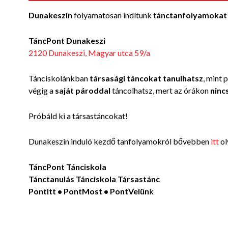
Dunakeszin
folyamatosan indítunk t
ánctanfolyamokat
TáncPont Dunakeszi
2120 Dunakeszi, Magyar utca 59/a
Tánciskolánkban
társasági táncokat tanulhatsz
, mint 
végig a
saját pároddal
táncolhatsz, mert az órákon
ninc
Próbáld ki a társastáncokat!
Dunakeszin induló kezdő tanfolyamokról bővebben
itt
ol
TáncPont Tánciskola
Tánctanulás Tánciskola Társastánc
PontItt • PontMost • PontVelün
k