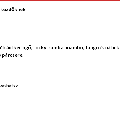
 kezdőknek
.
például
keringő, rocky, rumba, mambo, tango
és nálunk
s párcsere
.
vashatsz.