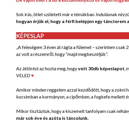
Sok írás, ötlet született már e témákban. Indulásnak nézz
hogyan érjük el, hogy a férfi belépjen egy táncterem 
KÉPESLAP
„A feleségem 3 éven át rágta a fülemet – szerintem csak 2
az volt a részemről, hogy “majd megbeszéljük”.
Az áttörést az hozta meg, hogy
vett 30db képeslapot
, 
VELED
♥
Amikor minden reggelem azzal kezdődött, hogy a zokni 
kocsimban a kormányon, a cipőmben, a fogkefe mellett és
Mikor tisztáztuk, hogy a kiszemelt tanfolyam csak néhán
már sok éve és azóta is táncolunk.