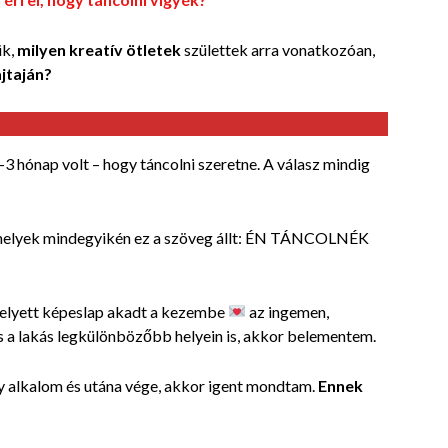
ük,
milyen kreatív ötletek
születtek arra vonatkozóan,
ajtaján?
-3 hónap volt – hogy táncolni szeretne. A válasz mindig
melyek mindegyikén ez a szöveg állt:
ÉN TÁNCOLNÉK
helyett képeslap akadt a kezembe
az ingemen,
 a lakás legkülönbözőbb helyein is, akkor belementem.
y alkalom és utána vége, akkor igent mondtam.
Ennek