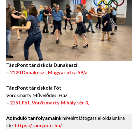
TáncPont tánciskola Dunakeszi:
–
2120 Dunakeszi, Magyar utca 59/a
TáncPont tánciskola Fót
Vörösmarty Művelődési Ház
–
2151 Fót, Vörösmarty Mihály tér 3,
Az induló tanfolyamaink
híreiért látogass el oldalunkra
ide:
https://tancpont.hu/