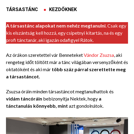
TÁRSASTÁNC
KEZDŐKNEK
A társastánc alapokat nem nehéz megtanulni
. Csak egy
kis elszántság kell hozzá, egy csipetnyi kitartás, na és egy
profi tánctanár, aki igazán odafigyel Rátok.
Az órákon szeretettel vár Benneteket
Vándor Zsuzsa
, aki
rengeteg időt töltött már a tánc világában versenyzőként és
oktatóként és aki már
több száz párral szerettette meg
a társastáncot.
Zsuzsa óráin minden társastáncot megtanulhattok és
vidám táncóráin
bebizonyítja Nektek, hogy
a
tánctanulás könnyebb, mint
azt gondolnátok.