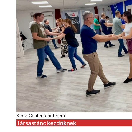
Keszi Center táncterem
Társastánc kezdőknek