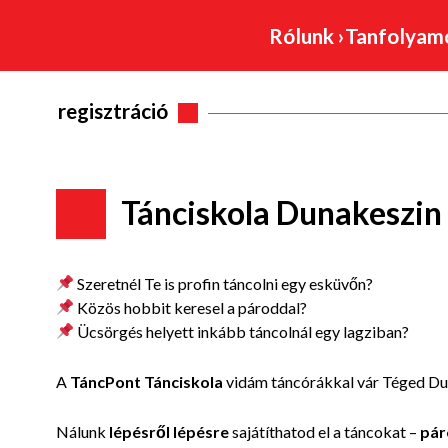
Rólunk
›
Tanfolya
regisztráció
Tánciskola Dunakeszin
Szeretnél Te is profin táncolni egy esküvőn?
Közös hobbit keresel a pároddal?
Ücsörgés helyett inkább táncolnál egy lagziban?
A
TáncPont Tánciskola
vidám táncórákkal vár Téged
Du
Nálunk
lépésről lépésre
sajátíthatod el a táncokat –
pár