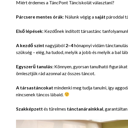
Miért érdemes a TáncPont Tánciskolát választani?
Párcser
e mentes órák
: Nálunk végig a
saját
pároddal tá
Első lépések:
Kezdőnek indított társastánc tanfolyamunk
A kezdő szint
nagyjából
2–4
hónapnyi vidám tánctanulást
szükség – elég, ha tudod, melyik a jobb és melyik a bal lá
Egyszerű tanulás:
Könnyen, gyorsan tanulható figurákat
ömlesztjük rád azonnal az összes táncot.
A társastáncokat
mindenki meg tudja tanulni, így aggo
nincsenek táncos lábaid.
Szakképzett
és türelmes
tánctanárainkkal
, garantáltan