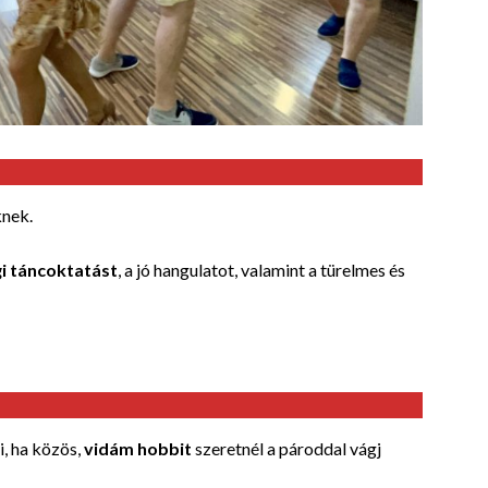
knek.
i táncoktatást
, a jó hangulatot, valamint a türelmes és
, ha közös,
vidám hobbit
szeretnél a pároddal vágj