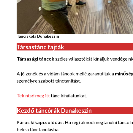
Tánciskola Dunakeszin
Társastánc fajták
Társasági táncok
széles választékát kínáljuk vendégein
A jó zenék és a vidám táncok mellé garantáljuk a
minőség
személyre szabott tánctanítást.
Tekintsd meg itt
tánc kínálatunkat.
Kezdő táncórák Dunakeszin
Páros kikapcsolódás:
Ha régi álmod
megtanulni táncolni
bele
a tánctanulásba.