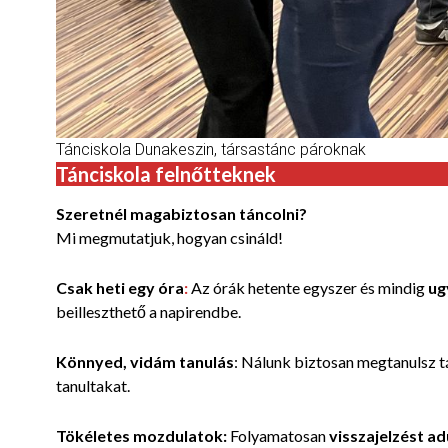
Tánciskola Dunakeszin, társastánc pároknak
Tánciskola felnőtteknek
Szeretnél magabiztosan táncolni?
Mi megmutatjuk, hogyan csináld!
Csak heti egy óra
:
Az órák hetente egyszer és mindig
ug
beilleszthető a napirendbe.
Könnyed, vidám tanulás
:
Nálunk biztosan megtanulsz t
tanultakat.
Tökéletes mozdulatok:
Folyamatosan
visszajelzést
ad