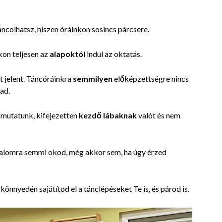
ncolhatsz, hiszen óráinkon sosincs párcsere.
on teljesen az
alapoktól
indul az oktatás.
 jelent. Táncóráinkra
semmilyen
előképzettségre nincs
bad.
 mutatunk, kifejezetten
kezdő lábaknak
valót és nem
dalomra semmi okod, még akkor sem, ha úgy érzed
 könnyedén sajátítod el a tánclépéseket Te is, és párod is.