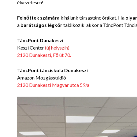
élvezetesen!
Felnőttek számára
kínálunk társastánc órákat. Ha
olyan
a
barátságos légkör
találkozik, akkor a TáncPont Tánci
TáncPont Dunakeszi
Keszi Center
(új helyszín)
2120 Dunakeszi, Fő út 70.
TáncPont tánciskola Dunakeszi
Amazon Mozgásstúdió
2120 Dunakeszi Magyar utca 59/a