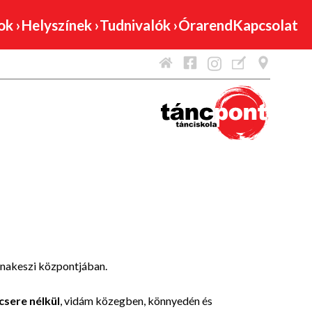
mok
›
Helyszínek
›
Tudnivalók
›
Órarend
Kapcsolat
nakeszi központjában.
csere nélkül
, vidám közegben, könnyedén és