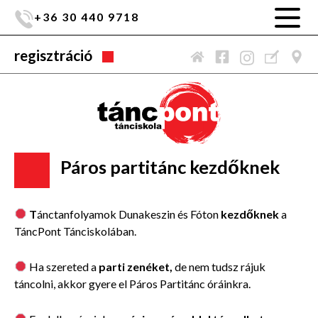
+36 30 440 9718
regisztráció
Páros partitánc kezdőknek
T
ánctanfolyamok Dunakeszin és Fóton
kezdőknek
a
TáncPont Tánciskolában.
Ha szereted a
parti zenéket,
de nem tudsz rájuk
táncolni, akkor gyere el Páros Partitánc óráinkra.