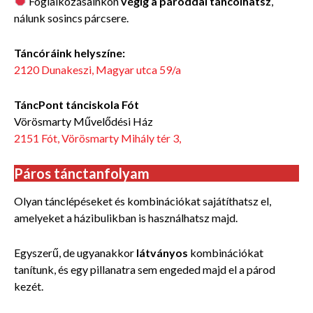
Foglalkozásainkon
végig a pároddal táncolhatsz
,
nálunk sosincs párcsere.
Táncóráink helyszíne:
2120 Dunakeszi,
Magyar utca 59/a
TáncPont tánciskola Fót
Vörösmarty Művelődési Ház
2151 Fót, Vörösmarty Mihály tér 3,
Páros tánctanfolyam
Olyan tánclépéseket és kombinációkat sajátíthatsz el,
amelyeket a házibulikban is használhatsz majd.
Egyszerű, de ugyanakkor
látványos
kombinációkat
tanítunk, és egy pillanatra sem engeded majd el a párod
kezét.