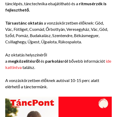
tánclépés, tánctechnika elsajátítható és a
ritmusérzék is
fejleszthető.
Társastánc oktatás
a vonzáskörzetben élőknek: Göd,
Vác, Fótliget, Csomád, Őrbottyán, Veresegyház, Vác, Göd,
Sződ, Pomáz, Budakalász, Szentendre, Békásmegyer,
Csillaghegy, Újpest, Újpalota, Rákospalota.
Az oktatás helyszínéről
a
megközelítésről
és
parkolásról
bővebb információt
ide
kattintva
találsz.
A vonzáskörzetben élőknek autóval 10-15 perc alatt
elérhető a tánctermünk.