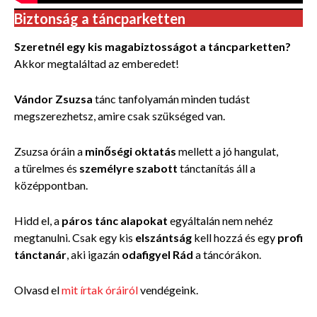
Biztonság a táncparketten
Szeretnél egy kis magabiztosságot a táncparketten?
Akkor megtaláltad az emberedet!
Vándor Zsuzsa
tánc tanfolyamán minden tudást
megszerezhetsz, amire csak szükséged van.
Zsuzsa óráin a
minőségi oktatás
mellett a jó hangulat,
a türelmes és
személyre szabott
tánctanítás áll a
középpontban.
Hidd el, a
páros tánc alapokat
egyáltalán nem nehéz
megtanulni. Csak egy kis
elszántság
kell hozzá és egy
profi
tánctanár
, aki igazán
odafigyel Rád
a táncórákon.
Olvasd el
mit írtak óráiról
vendégeink.