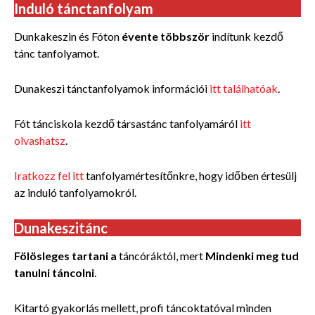
Induló tánctanfolyam
Dunkakeszin és Fóton
évente többször
indítunk kezdő
tánc tanfolyamot.
Dunakeszi tánctanfolyamok információi
itt találhatóak
.
Fót tánciskola kezdő társastánc tanfolyamáról
itt
olvashatsz
.
Iratkozz fel itt
tanfolyamértesítőnkre, hogy időben értesülj
az induló tanfolyamokról.
Dunakeszitánc
Fölösleges tartani a
táncóráktól, mert
Mindenki meg tud
tanulni táncolni
.
Kitartó gyakorlás mellett, profi táncoktatóval minden