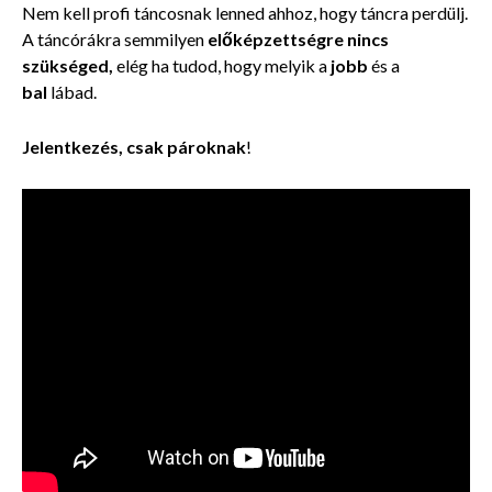
Nem kell profi táncosnak lenned ahhoz, hogy táncra perdülj.
A táncórákra
semmilyen
előképzettségre
nincs
szükséged,
elég ha tudod, hogy melyik a
jobb
és a
bal
lábad.
Jelentkezés, csak pároknak
!