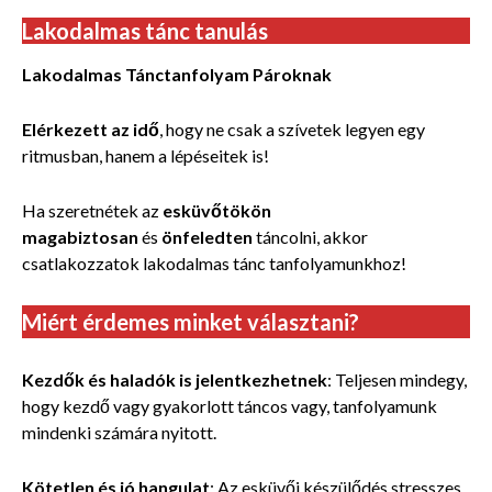
Lakodalmas tánc tanulás
Lakodalmas Tánctanfolyam Pároknak
Elérkezett az idő
, hogy ne csak a szívetek legyen egy
ritmusban, hanem a lépéseitek is!
Ha szeretnétek az
esküvőtökön
magabiztosan
és
önfeledten
táncolni, akkor
csatlakozzatok lakodalmas tánc tanfolyamunkhoz!
Miért érdemes minket választani?
Kezdők és haladók is jelentkezhetnek
: Teljesen mindegy,
hogy kezdő vagy gyakorlott táncos vagy, tanfolyamunk
mindenki számára nyitott.
Kötetlen és jó hangulat
: Az esküvői készülődés stresszes