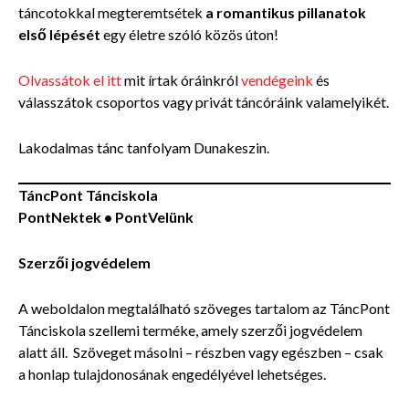
táncotokkal megteremtsétek
a romantikus pillanatok
első lépését
egy életre szóló közös úton!
Olvassátok el itt
mit írtak óráinkról
vendégeink
és
válasszátok csoportos vagy privát táncóráink valamelyikét.
Lakodalmas tánc tanfolyam Dunakeszin.
TáncPont Tánciskola
PontNektek • PontVelünk
Szerzői jogvédelem
A weboldalon megtalálható szöveges tartalom az TáncPont
Tánciskola szellemi terméke, amely szerzői jogvédelem
alatt áll. Szöveget másolni – részben vagy egészben – csak
a honlap tulajdonosának engedélyével lehetséges.