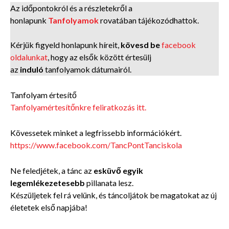
Az időpontokról és a részletekről a
honlapunk
Tanfolyamok
rovatában tájékozódhattok.
Kérjük figyeld honlapunk híreit,
kövesd be
facebook
oldalunkat
, hogy az elsők között értesülj
az
induló
tanfolyamok dátumairól.
Tanfolyam értesítő
Tanfolyamértesítőnkre feliratkozás itt.
Kövessetek minket a legfrissebb információkért.
https://www.facebook.com/TancPontTanciskola
Ne feledjétek, a tánc az
esküvő egyik
legemlékezetesebb
pillanata lesz.
Készüljetek fel rá velünk, és táncoljátok be magatokat az új
életetek első napjába!