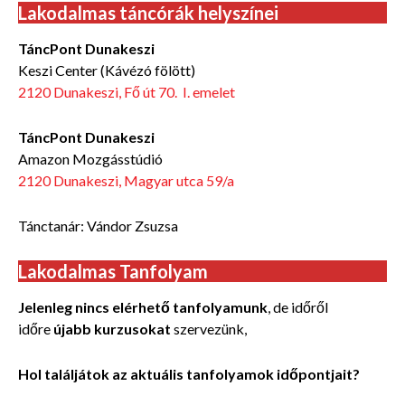
Lakodalmas táncórák helyszínei
TáncPont Dunakeszi
Keszi Center (Kávézó fölött)
2120 Dunakeszi, Fő út 70. I. emelet
TáncPont Dunakeszi
Amazon Mozgásstúdió
2120 Dunakeszi, Magyar utca 59/a
Tánctanár: Vándor Zsuzsa
Lakodalmas Tanfolyam
Jelenleg nincs elérhető tanfolyamunk
, de időről
időre
újabb kurzusokat
szervezünk,
Hol találjátok az aktuális tanfolyamok időpontjait?