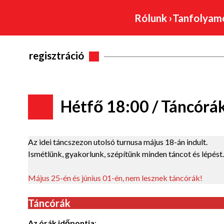
Rólunk
›
Tanfolya
regisztráció
Hétfő 18:00 / Táncórák
Az idei táncszezon utolsó turnusa május 18-án indult.
Ismétlünk, gyakorlunk, szépítünk minden táncot és lépést.
Május 25-én és június 01-én, nem lesznek táncórák!
Táncórák
Az órák időpontja
: