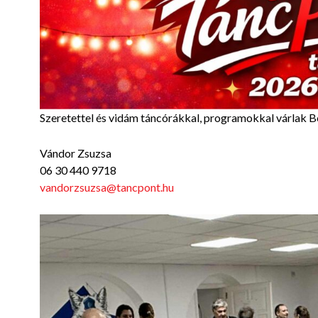
Szeretettel és vidám táncórákkal, programokkal várlak 
Vándor Zsuzsa
06 30 440 9718
vandorzsuzsa@tancpont.hu