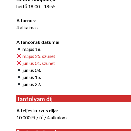
hétfő 18:00 – 18:55
A turnus
:
4 alkalmas
A táncórák dátumai
:
május 18.
május 25. szünet
június 01. szünet
június 08.
június 15.
június 22.
Tanfolyam díj
A teljes kurzus díja:
10.000 Ft / fő / 4 alkalom