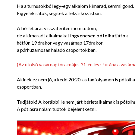
Ha a turnusokból egy-egy alkalom kimarad, semmi gond.
Figyelek rátok, segítek a felzárkózásban.
A bérlet árát visszatéríteni nem tudom,
de a kimaradt alkalmakat
ingyenesen pótolhatjátok
hétfőn 19 órakor vagy vasárnap 17órakor,
a párhuzamosan haladó csoportokban.
(Az utolsó vasárnapi óra május 31-én lesz ! utána a vasár
Akinek ez nem jó, a kedd 20:20-as tanfolyamon is pótolha
csoportban.
Tudjátok! A korábbi, le nem járt bérletalkalmak is pótolh
A pótlásra nálam tudtok bejelentkezni.