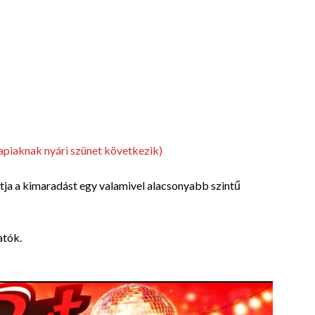
napiaknak nyári szünet következik)
tja a kimaradást egy valamivel alacsonyabb szintű
atók.