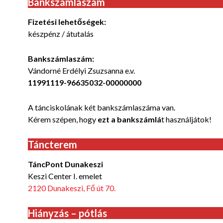
Bankszámlaszám
Fizetési lehetőségek:
készpénz / átutalás
Bankszámlaszám:
Vándorné Erdélyi Zsuzsanna e.v.
11991119-96635032-00000000
A tánciskolának két bankszámlaszáma van.
Kérem szépen, hogy
ezt a bankszámlá
t használjátok!
Táncterem
TáncPont Dunakeszi
Keszi Center I. emelet
2120 Dunakeszi, Fő út 70.
Hiányzás – pótlás