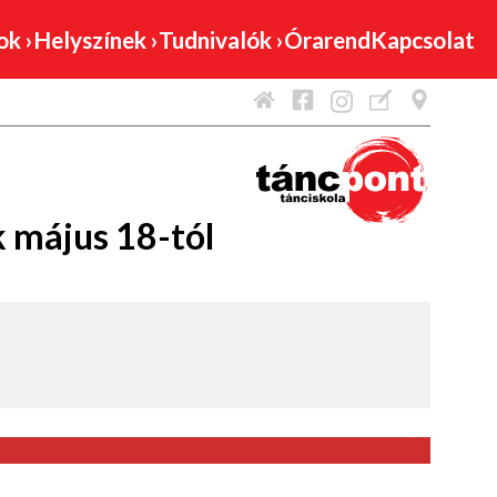
mok
›
Helyszínek
›
Tudnivalók
›
Órarend
Kapcsolat
 május 18-tól