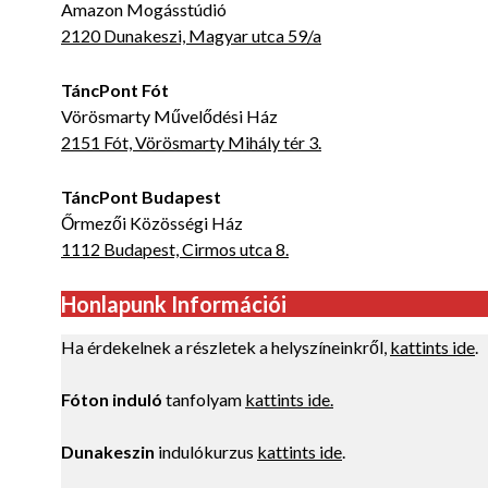
Amazon Mogásstúdió
2120 Dunakeszi, Magyar utca 59/a
TáncPont Fót
Vörösmarty Művelődési Ház
2151 Fót, Vörösmarty Mihály tér 3.
TáncPont Budapest
Őrmezői Közösségi Ház
1112 Budapest, Cirmos utca 8.
Honlapunk Információi
Ha érdekelnek a részletek a helyszíneinkről,
kattints ide
.
Fóton induló
tanfolyam
kattints ide.
Dunakeszin
indulókurzus
kattints ide
.