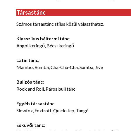
Társastánc
Számos
társastánc stílus közül választhatsz.
Klasszikus báltermi tánc
:
Angol keringő, Bécsi keringő
Latin tánc
:
Mambo, Rumba, Cha-Cha-Cha, Samba, Jive
Bulizós tánc
:
Rock and Roll, Páros buli tánc
Egyéb társastánc
:
Slowfox, Foxtrott, Quickstep, Tangó
Esküvői tánc
: