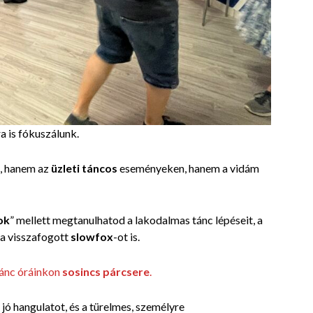
a is fókuszálunk.
n, hanem az
üzleti táncos
eseményeken, hanem a vidám
ok
” mellett megtanulhatod a lakodalmas tánc lépéseit, a
 a visszafogott
slowfox
-ot is.
tánc óráinkon
sosincs párcsere
.
a jó hangulatot, és a türelmes, személyre