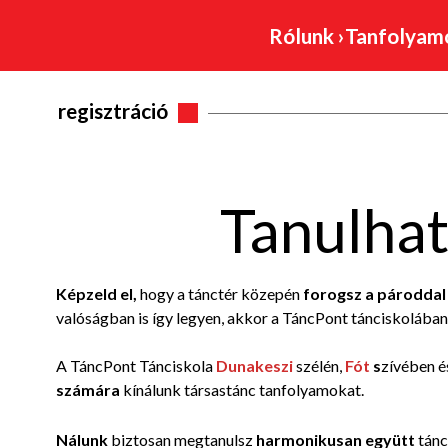
Rólunk
›
Tanfolya
regisztráció
Tanulhat
Képzeld el,
hogy a tánctér közepén
forogsz a pároddal
valóságban is így legyen, akkor a TáncPont tánciskolában
A TáncPont Tánciskola
Dunakeszi
szélén,
Fót
s
zívében 
számára
kínálunk társastánc tanfolyamokat.
Nálunk
biztosan megtanulsz
harmonikusan együtt
tánc