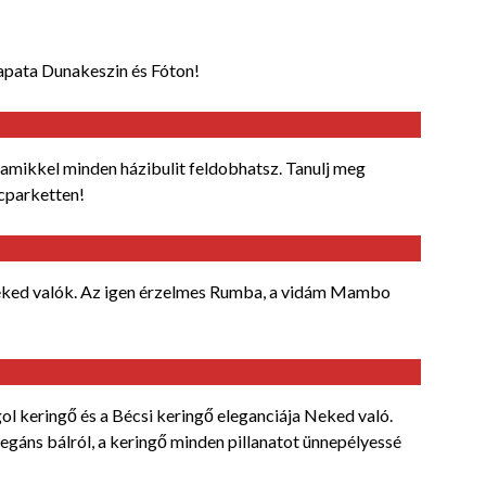
sapata Dunakeszin és Fóton!
, amikkel minden házibulit feldobhatsz. Tanulj meg
ncparketten!
 neked valók. Az igen érzelmes Rumba, a vidám Mambo
l keringő és a Bécsi keringő eleganciája Neked való.
egáns bálról, a keringő minden pillanatot ünnepélyessé