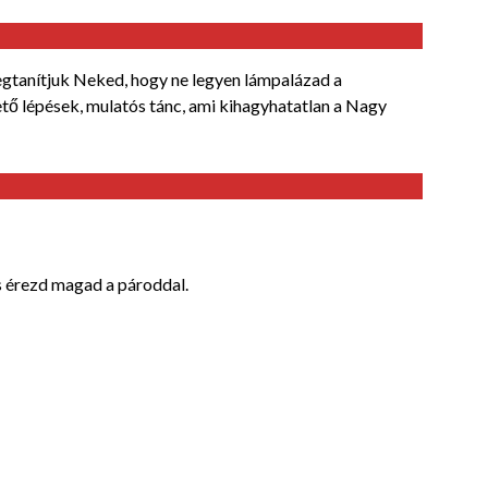
egtanítjuk Neked, hogy ne legyen lámpalázad a
tő lépések, mulatós tánc, ami kihagyhatatlan a Nagy
is érezd magad a pároddal.