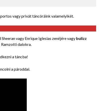
portos vagy privát táncóráink valamelyikét.
Ed Sheeran vagy Enrique Iglesias zenéjére vagy
bulizz
s Ramzotti dalokra.
edkezni a táncba!
ncolni a pároddal.