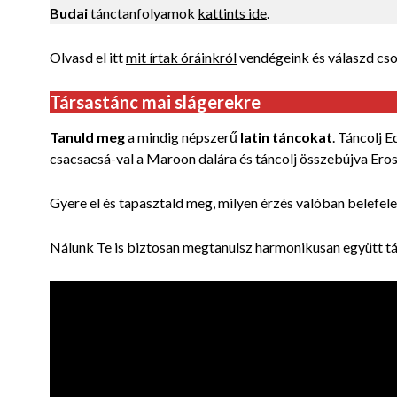
Budai
tánctanfolyamok
kattints ide
.
Olvasd el itt
mit írtak óráinkról
vendégeink és válaszd cso
Társastánc mai slágerekre
Tanuld meg
a mindig népszerű
latin táncokat
. Táncolj 
csacsacsá-val a Maroon dalára és táncolj összebújva Ero
Gyere el és tapasztald meg, milyen érzés valóban belefel
Nálunk Te is biztosan megtanulsz harmonikusan együtt tá