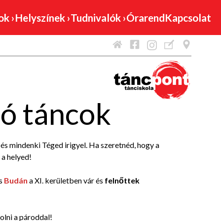
mok
›
Helyszínek
›
Tudnivalók
›
Órarend
Kapcsolat
ó táncok
és mindenki Téged irigyel. Ha szeretnéd, hogy a
 a helyed!
és
Budán
a XI. kerületben vár és
felnőttek
olni a pároddal!