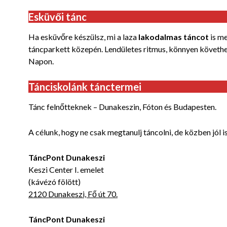
Esküvői tánc
Ha esküvőre készülsz, mi a laza
lakodalmas táncot
is m
táncparkett közepén. Lendületes ritmus, könnyen követhe
Napon.
Tánciskolánk tánctermei
Tánc felnőtteknek – Dunakeszin, Fóton és Budapesten.
A célunk, hogy ne csak megtanulj táncolni, de közben jól 
TáncPont Dunakeszi
Keszi Center I. emelet
(kávézó fölött)
2120 Dunakeszi, Fő út 70.
TáncPont Dunakeszi