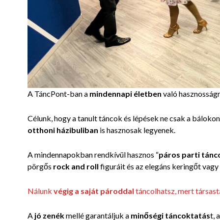
A TáncPont-ban a
mindennapi életben
való hasznosságr
Célunk, hogy a tanult táncok és lépések ne csak a báloko
otthoni házibuliban
is hasznosak legyenek.
A mindennapokban rendkívül hasznos “
páros parti tánc
pörgős
rock and roll
figuráit és az elegáns keringőt vagy
Nálunk
végig a saját pároddal
táncolhatsz, mert társas
A
jó zenék
mellé garantáljuk a
minőségi táncoktatás
t, 