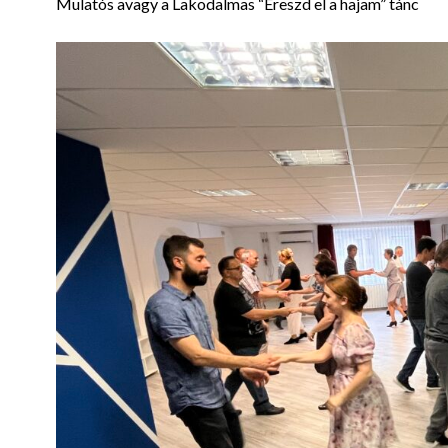
Mulatós avagy a Lakodalmas “Ereszd el a hajam” tánc