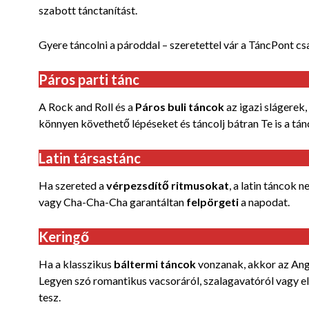
szabott tánctanítást.
Gyere táncolni a pároddal – szeretettel vár a TáncPont c
Páros parti tánc
A Rock and Roll és a
Páros buli táncok
az igazi slágerek
könnyen követhető lépéseket és táncolj bátran Te is a tá
Latin társastánc
Ha szereted a
vérpezsdítő ritmusokat
, a latin táncok
vagy Cha-Cha-Cha garantáltan
felpörgeti
a napodat.
Keringő
Ha a klasszikus
báltermi táncok
vonzanak, akkor az Ango
Legyen szó romantikus vacsoráról, szalagavatóról vagy el
tesz.